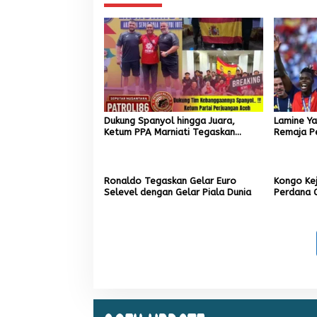
Dukung Spanyol hingga Juara,
Lamine Ya
Ketum PPA Marniati Tegaskan
Remaja Pe
Komitmen Majukan Sepak Bola Aceh
dan Euro
Ronaldo Tegaskan Gelar Euro
Kongo Kej
Selevel dengan Gelar Piala Dunia
Perdana G
1