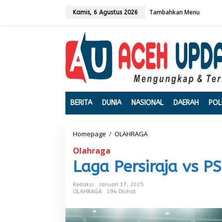
L
Tambahkan Menu
e
Kamis, 6 Agustus 2026
w
a
t
i
k
e
k
o
n
t
BERITA
DUNIA
NASIONAL
DAERAH
POL
e
n
Homepage
/
OLAHRAGA
L
a
Olahraga
g
a
Laga Persiraja vs 
P
e
Redaksi
Januari 17, 2025
r
OLAHRAGA
194 Dilihat
s
i
r