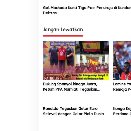
Gol Machado Kunci Tiga Poin Persiraja di Kanda
Deltras
Jangan Lewatkan
Dukung Spanyol hingga Juara,
Lamine Ya
Ketum PPA Marniati Tegaskan
Remaja Pe
Komitmen Majukan Sepak Bola Aceh
dan Euro
Ronaldo Tegaskan Gelar Euro
Kongo Kej
Selevel dengan Gelar Piala Dunia
Perdana G
1