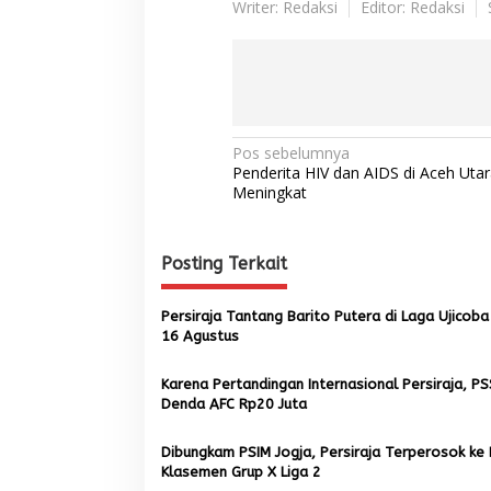
Writer: Redaksi
Editor: Redaksi
N
Pos sebelumnya
Penderita HIV dan AIDS di Aceh Utar
a
Meningkat
v
i
Posting Terkait
g
a
Persiraja Tantang Barito Putera di Laga Ujicob
s
16 Agustus
i
Karena Pertandingan Internasional Persiraja, PS
p
Denda AFC Rp20 Juta
o
Dibungkam PSIM Jogja, Persiraja Terperosok ke
s
Klasemen Grup X Liga 2