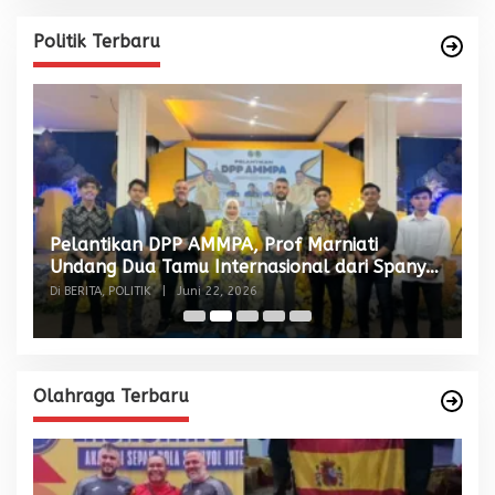
Politik Terbaru
Pelantikan DPP AMMPA, Prof Marniati
W
Undang Dua Tamu Internasional dari Spanyol
S
dan Malaysia
Di BERITA, POLITIK
|
Juni 22, 2026
Di
Olahraga Terbaru