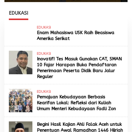
Kapolda Tunjuk Kabid
Siapkan Langkah
TIK sebagai Pelaksana
Penanganan
Tugas Kapolresta
EDUKASI
Banda Aceh
EDUKASI
Enam Mahasiswa USK Raih Beasiswa
Amerika Serikat
EDUKASI
Inovatif! Tes Masuk Gunakan CAT, SMAN
10 Fajar Harapan Buka Pendaftaran
Penerimaan Peserta Didik Baru Jalur
Reguler
EDUKASI
Pemajuan Kebudayaan Berbasis
Kearifan Lokal: Refleksi dari Kuliah
Umum Menteri Kebudayaan Fadli Zon
Begini Hasil Kajian Ahli Falak Aceh untuk
Penentuan Awal Ramadhan 1446 Hijriah