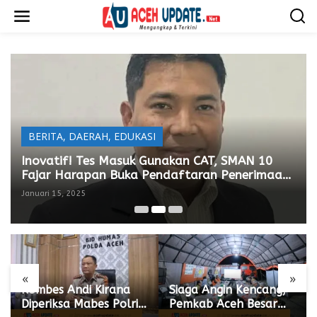
L
e
w
a
t
i
k
e
k
o
n
BERITA
,
DAERAH
,
EDUKASI
t
e
Inovatif! Tes Masuk Gunakan CAT, SMAN 10
n
Fajar Harapan Buka Pendaftaran Penerimaan
Peserta Didik Baru Jalur Reguler
Januari 15, 2025
«
»
Kombes Andi Kirana
Siaga Angin Kencang,
Diperiksa Mabes Polri,
Pemkab Aceh Besar