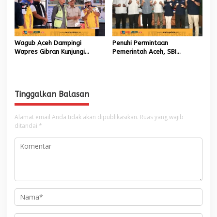
Wagub Aceh Dampingi
Penuhi Permintaan
Wapres Gibran Kunjungi
Pemerintah Aceh, SBI
Lokasi Terdampak Bencana
Berkomitmen Penuhi
Hidrometeorologi
Kebutuhan Semen di Aceh
Tinggalkan Balasan
Alamat email Anda tidak akan dipublikasikan.
Ruas yang wajib
ditandai
*