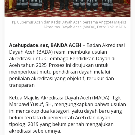
k
r
e
d
Pj. Gubernur Aceh dan Kadis Dayah Aceh bersama Anggota Majelis
i
Akreditasi Dayah Aceh (MADA), Foto: Dok. MADA
t
a
s
Acehupdate.net, BANDA ACEH
– Badan Akreditasi
i
Dayah Aceh (BADA) resmi membuka usulan
D
a
akreditasi untuk Lembaga Pendidikan Dayah di
y
Aceh tahun 2025. Proses ini ditujukan untuk
a
memperkuat mutu pendidikan dayah melalui
h
penilaian akreditasi yang objektif, terukur dan
T
transparan.
a
h
u
Ketua Majelis Akreditasi Dayah Aceh (MADA), Tgk
n
Marbawi Yusuf, SH, mengungkapkan bahwa usulan
2
ini mencakup dua kategori, yaitu dayah baru yang
0
belum terdata di pemerintah Aceh dan dayah
2
5
tipologi 2019 yang belum pernah mengajukan
,
akreditasi sebelumnya.
P