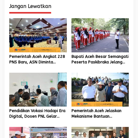
i
Jangan Lewatkan
g
a
s
i
p
o
Pemerintah Aceh Angkat 228
Bupati Aceh Besar Semangati
s
PNS Baru, ASN Diminta
Peserta Paskibraka Jelang
Wujudkan Etos Kerja yang
HUT Ke-81 RI
Tinggi
Pendidikan Vokasi Hadapi Era
Pemerintah Aceh Jelaskan
Digital, Dosen PNL Gelar
Mekanisme Bantuan
Pelatihan 3D Printing untuk
Kementan Rp2,5 Triliun untuk
Guru Produktif SMK
Pemulihan Sawah dan Kebun