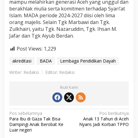
mampu melahirkan generasi Aceh yang unggul dan
berakhlak mulia serta komitmen terhadap Syari’at
Islam. MADA periode 2024-2027 diisi oleh lima
orang majelis. Selain Tgk Marbawi dan Tgk.
Zulkhairi, yaitu Tgk. Nazaruddin, Tgk. Ihsan M.
Jafar dan Tgk Aiyub Berdan.
Post Views:
1,229
akreditasi
BADA
Lembaga Pendidikan Dayah
Writer: Redaksi
Editor: Redaksi
Ikuti Kami
N
Pos sebelumnya
Pos berikutnya
Para Ibu di Gaza Tak Bisa
Anak 13 Tahun di Aceh
a
Dampingi Anak Berobat Ke
Nyaris Jadi Korban TPPO
Luar negeri
v