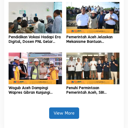
Tinggi
Pendidikan Vokasi Hadapi Era
Pemerintah Aceh Jelaskan
Digital, Dosen PNL Gelar
Mekanisme Bantuan
Pelatihan 3D Printing untuk
Kementan Rp2,5 Triliun untuk
Guru Produktif SMK
Pemulihan Sawah dan Kebun
Wagub Aceh Dampingi
Penuhi Permintaan
Wapres Gibran Kunjungi
Pemerintah Aceh, SBI
Lokasi Terdampak Bencana
Berkomitmen Penuhi
Hidrometeorologi
Kebutuhan Semen di Aceh
View More