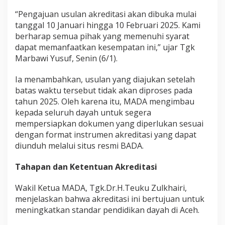
e
“Pengajuan usulan akreditasi akan dibuka mulai
r
tanggal 10 Januari hingga 10 Februari 2025. Kami
k
u
berharap semua pihak yang memenuhi syarat
a
dapat memanfaatkan kesempatan ini,” ujar Tgk
t
Marbawi Yusuf, Senin (6/1).
M
u
Ia menambahkan, usulan yang diajukan setelah
t
u
batas waktu tersebut tidak akan diproses pada
P
tahun 2025. Oleh karena itu, MADA mengimbau
e
kepada seluruh dayah untuk segera
n
mempersiapkan dokumen yang diperlukan sesuai
d
i
dengan format instrumen akreditasi yang dapat
d
diunduh melalui situs resmi BADA.
i
k
Tahapan dan Ketentuan Akreditasi
a
n
Wakil Ketua MADA, Tgk.Dr.H.Teuku Zulkhairi,
D
a
menjelaskan bahwa akreditasi ini bertujuan untuk
y
meningkatkan standar pendidikan dayah di Aceh.
a
h