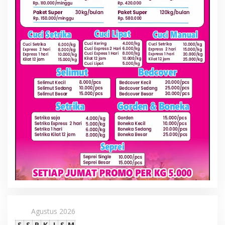
Agustus 2026
S
S
R
K
J
S
M