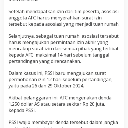
K
e
Setelah mendapatkan izin dari tim peserta, asosiasi
n
anggota AFC harus menyerahkan surat izin
a
tersebut kepada asosiasi yang menjadi tuan rumah.
D
e
n
Selanjutnya, sebagai tuan rumah, asosiasi tersebut
d
harus mengajukan permintaan izin akhir yang
a
mencakup surat izin dari semua pihak yang terlibat
A
kepada AFC, maksimal 14 hari sebelum tanggal
F
pertandingan yang direncanakan.
C
R
p
Dalam kasus ini, PSSI baru mengajukan surat
2
permohonan izin 12 hari sebelum pertandingan,
0
yaitu pada 26 dan 29 Oktober 2024.
J
u
t
Akibat pelanggaran ini, AFC mengenakan denda
a
1.250 dollar AS atau setara sekitar Rp 20 juta,
kepada PSSI.
PSSI wajib membayar denda tersebut dalam jangka