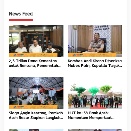
News Feed
2,5 Triliun Dana Kementan
Kombes Andi Kirana Diperiksa
untuk Bencana, Pemerintah
Mabes Polri, Kapolda Tunjuk
Aceh kelola 9,7 Miliar Rupiah
Kabid TIK sebagai Pelaksana
Tugas Kapolresta Banda
Aceh
Siaga Angin Kencang, Pemkab
HUT ke-53 Bank Aceh:
Aceh Besar Siapkan Langkah
Momentum Memperkuat
Penanganan
Amanah, Menumbuhkan
Keberkahan Bagi Aceh