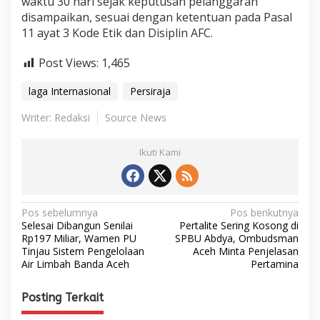
waktu 30 hari sejak keputusan pelanggaran
disampaikan, sesuai dengan ketentuan pada Pasal
11 ayat 3 Kode Etik dan Disiplin AFC.
Post Views:
1,465
laga Internasional
Persiraja
Writer: Redaksi
Source News
Ikuti Kami
N
Pos sebelumnya
Pos berikutnya
Selesai Dibangun Senilai
Pertalite Sering Kosong di
a
Rp197 Miliar, Wamen PU
SPBU Abdya, Ombudsman
Tinjau Sistem Pengelolaan
Aceh Minta Penjelasan
v
Air Limbah Banda Aceh
Pertamina
i
g
Posting Terkait
a