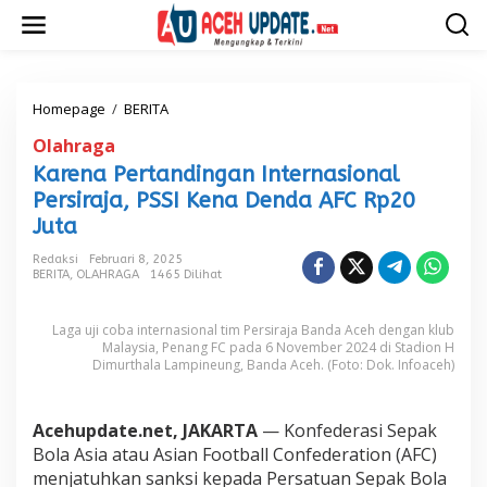
L
e
w
a
t
i
Homepage
/
BERITA
K
k
a
Olahraga
e
r
k
e
Karena Pertandingan Internasional
o
n
Persiraja, PSSI Kena Denda AFC Rp20
n
a
t
Juta
P
e
e
Redaksi
Februari 8, 2025
n
r
BERITA
,
OLAHRAGA
1465 Dilihat
t
a
n
Laga uji coba internasional tim Persiraja Banda Aceh dengan klub
d
Malaysia, Penang FC pada 6 November 2024 di Stadion H
i
Dimurthala Lampineung, Banda Aceh. (Foto: Dok. Infoaceh)
n
g
a
Acehupdate.net, JAKARTA
— Konfederasi Sepak
n
Bola Asia atau Asian Football Confederation (AFC)
I
menjatuhkan sanksi kepada Persatuan Sepak Bola
n