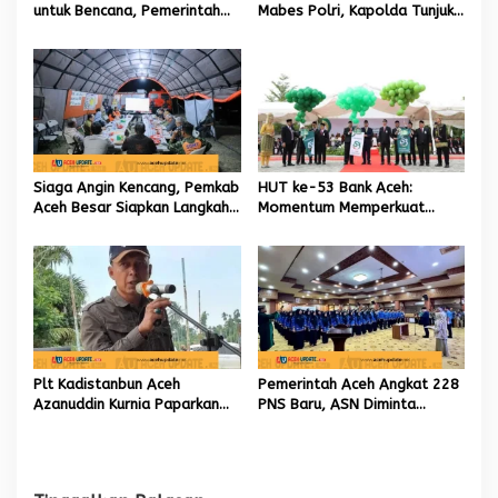
untuk Bencana, Pemerintah
Mabes Polri, Kapolda Tunjuk
Aceh kelola 9,7 Miliar Rupiah
Kabid TIK sebagai Pelaksana
Tugas Kapolresta Banda
Aceh
Siaga Angin Kencang, Pemkab
HUT ke-53 Bank Aceh:
Aceh Besar Siapkan Langkah
Momentum Memperkuat
Penanganan
Amanah, Menumbuhkan
Keberkahan Bagi Aceh
Plt Kadistanbun Aceh
Pemerintah Aceh Angkat 228
Azanuddin Kurnia Paparkan
PNS Baru, ASN Diminta
Empat Strategi Pemulihan
Wujudkan Etos Kerja yang
Sawah Rusak Berat
Tinggi
Pascabencana