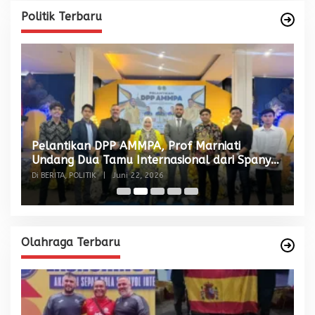
Politik Terbaru
Pelantikan DPP AMMPA, Prof Marniati
W
Undang Dua Tamu Internasional dari Spanyol
S
dan Malaysia
Di BERITA, POLITIK
|
Juni 22, 2026
Di
Olahraga Terbaru