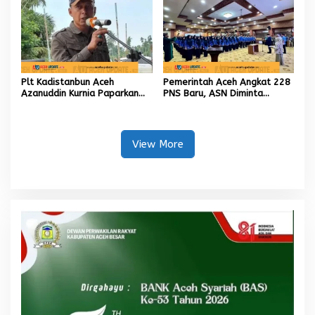
Plt Kadistanbun Aceh
Pemerintah Aceh Angkat 228
Azanuddin Kurnia Paparkan
PNS Baru, ASN Diminta
Empat Strategi Pemulihan
Wujudkan Etos Kerja yang
Sawah Rusak Berat
Tinggi
Pascabencana
View More