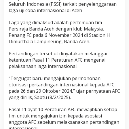
Seluruh Indonesia (PSSI) terkait penyelenggaraan
t
e
laga uji coba internasional di Aceh
r
n
Laga yang dimaksud adalah pertemuan tim
a
Persiraja Banda Aceh dengan klub Malaysia,
s
Penang FC pada 6 November 2024 di Stadion H
i
o
Dimurthala Lampineung, Banda Aceh.
n
a
Pertandingan tersebut dinyatakan melanggar
l
ketentuan Pasal 11 Peraturan AFC mengenai
P
pelaksanaan laga internasional.
e
r
s
“Tergugat baru mengajukan permohonan
i
otorisasi pertandingan internasional kepada AFC
r
pada 26 dan 29 Oktober 2024,” ujar pernyataan AFC
a
yang dirilis, Sabtu (8/2/2025).
j
a
,
Pasal 11 ayat 10 Peraturan AFC mewajibkan setiap
P
tim untuk mengajukan izin kepada asosiasi
S
anggota AFC sebelum melaksanakan pertandingan
S
internasional.
I