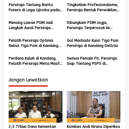
s
Persiraja Tantang Barito
Tingkatkan Profesionalisme,
Putera di Laga Ujicoba pada
Persiraja Bentuk Perwakilan
i
16 Agustus
di Eropa
p
Menang Lawan PSIM Jadi
Dibungkam PSIM Jogja,
Langkah Awal Persiraja
Persiraja Terperosok ke
o
Tatap Liga 1
Dasar Klasemen Grup X Liga
s
2
Pelatih Persiraja Optimis
Gol Machado Kunci Tiga Poin
Rebut Tiga Poin di Kandang
Persiraja di Kandang Deltras
PSIM Yogyakarta
Perdana Kalah di Kandang,
Semua Pemain Fit, Persiraja
Pelatih Persiraja Minta Maaf
Siap Tantang PSPS di
dan Janji Bangkit
Delapan Besar
Jangan Lewatkan
2,5 Triliun Dana Kementan
Kombes Andi Kirana Diperiksa