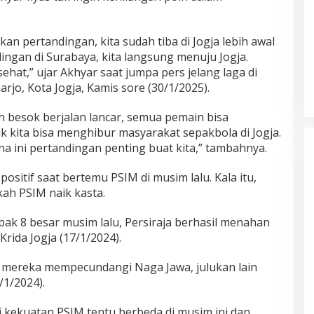
an pertandingan, kita sudah tiba di Jogja lebih awal
ingan di Surabaya, kita langsung menuju Jogja.
at,” ujar Akhyar saat jumpa pers jelang laga di
rjo, Kota Jogja, Kamis sore (30/1/2025).
besok berjalan lancar, semua pemain bisa
 kita bisa menghibur masyarakat sepakbola di Jogja.
a ini pertandingan penting buat kita,” tambahnya.
positif saat bertemu PSIM di musim lalu. Kala itu,
ah PSIM naik kasta.
ak 8 besar musim lalu, Persiraja berhasil menahan
rida Jogja (17/1/2024).
 mereka mempecundangi Naga Jawa, julukan lain
/1/2024).
 kekuatan PSIM tentu berbeda di musim ini dan