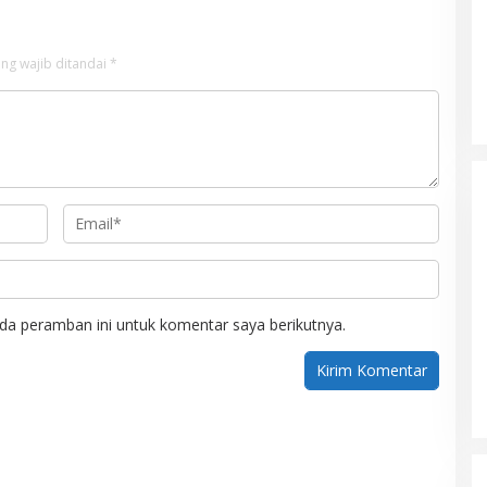
ng wajib ditandai
*
Mualem tunjuk Wan Malaya jadi Pj
Ketua Partai Aceh Nagan Raya
Di BERITA, POLITIK
|
Juli 30, 2026
da peramban ini untuk komentar saya berikutnya.