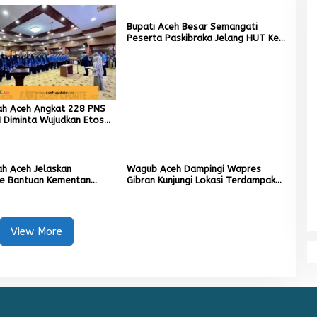
Bupati Aceh Besar Semangati
Peserta Paskibraka Jelang HUT Ke-
81 RI
ah Aceh Angkat 228 PNS
 Diminta Wujudkan Etos
g Tinggi
h Aceh Jelaskan
Wagub Aceh Dampingi Wapres
e Bantuan Kementan
Gibran Kunjungi Lokasi Terdampak
liun untuk Pemulihan
Bencana Hidrometeorologi
n Kebun
View More