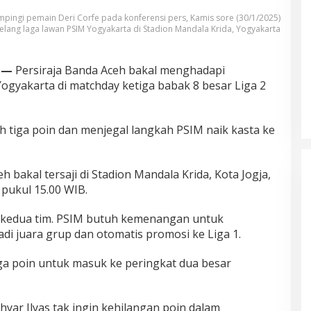
ampingi pemain Deri Corfe pada konferensi pers, Kamis sore (30/1/2025)
jelang laga lawan PSIM Yogyakarta di Stadion Mandala Krida, Yogyakarta
 —
Persiraja Banda Aceh bakal menghadapi
gyakarta di matchday ketiga babak 8 besar Liga 2
h tiga poin dan menjegal langkah PSIM naik kasta ke
h bakal tersaji di Stadion Mandala Krida, Kota Jogja,
a pukul 15.00 WIB.
i kedua tim. PSIM butuh kemenangan untuk
di juara grup dan otomatis promosi ke Liga 1.
iga poin untuk masuk ke peringkat dua besar
khyar Ilyas tak ingin kehilangan poin dalam