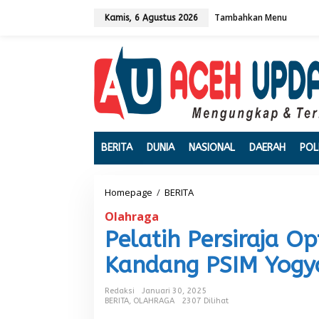
L
Tambahkan Menu
e
Kamis, 6 Agustus 2026
w
a
t
i
k
e
k
o
n
t
BERITA
DUNIA
NASIONAL
DAERAH
POL
e
n
Homepage
/
BERITA
P
e
Olahraga
l
a
Pelatih Persiraja Op
t
i
Kandang PSIM Yogy
h
P
Redaksi
Januari 30, 2025
e
BERITA
,
OLAHRAGA
2307 Dilihat
r