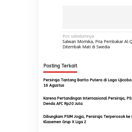
N
Pos sebelumnya
Salwan Momika, Pria Pembakar Al-Q
a
Ditembak Mati di Swedia
v
i
Posting Terkait
g
a
Persiraja Tantang Barito Putera di Laga Ujicob
s
16 Agustus
i
Karena Pertandingan Internasional Persiraja, PS
p
Denda AFC Rp20 Juta
o
Dibungkam PSIM Jogja, Persiraja Terperosok ke
s
Klasemen Grup X Liga 2