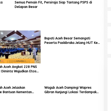
ta
Semua Pemain Fit, Persiraja Siap Tantang PSPS di
Delapan Besar
Bupati Aceh Besar Semangati
Peserta Paskibraka Jelang HUT Ke-
81 RI
ah Aceh Angkat 228 PNS
 Diminta Wujudkan Etos
g Tinggi
h Aceh Jelaskan
Wagub Aceh Dampingi Wapres
e Bantuan Kementan
Gibran Kunjungi Lokasi Terdampak
liun untuk Pemulihan
Bencana Hidrometeorologi
n Kebun