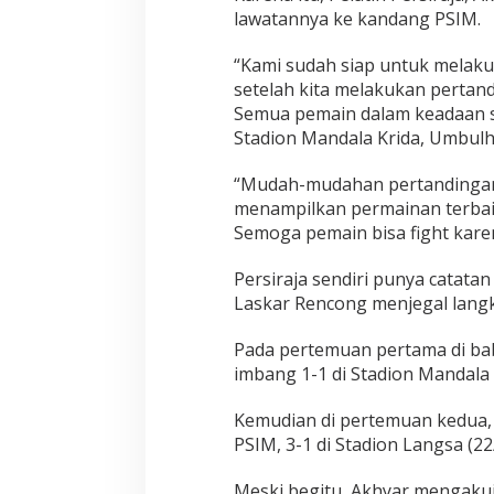
n
lawatannya ke kandang PSIM.
d
i
“Kami sudah siap untuk melakuk
K
a
setelah kita melakukan pertand
n
Semua pemain dalam keadaan seh
d
Stadion Mandala Krida, Umbulha
a
n
“Mudah-mudahan pertandingan 
g
P
menampilkan permainan terbaik
S
Semoga pemain bisa fight karen
I
M
Persiraja sendiri punya catatan 
Y
Laskar Rencong menjegal langk
o
g
y
Pada pertemuan pertama di bab
a
imbang 1-1 di Stadion Mandala K
k
a
Kemudian di pertemuan kedua,
r
t
PSIM, 3-1 di Stadion Langsa (22
a
Meski begitu, Akhyar mengakui