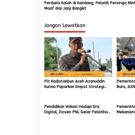
Perdana Kalah di Kandang, Pelatih Persiraja Min
Maaf dan Janji Bangkit
Jangan Lewatkan
Plt Kadistanbun Aceh Azanuddin
Pemerint
Kurnia Paparkan Empat Strategi
Baru, ASN
Pemulihan Sawah Rusak Berat
Kerja yan
Pascabencana
Pendidikan Vokasi Hadapi Era
Pemerinta
Digital, Dosen PNL Gelar Pelatihan
Mekanism
3D Printing untuk Guru Produktif
Rp2,5 Tri
SMK
Sawah da