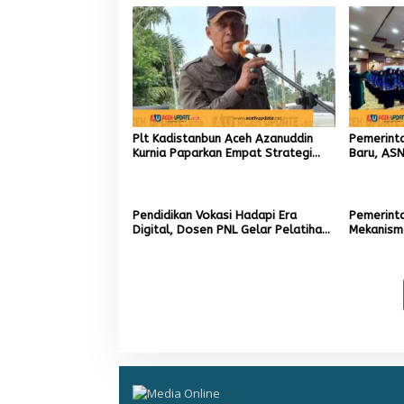
Plt Kadistanbun Aceh Azanuddin
Pemerint
Kurnia Paparkan Empat Strategi
Baru, ASN
Pemulihan Sawah Rusak Berat
Kerja yan
Pascabencana
Pendidikan Vokasi Hadapi Era
Pemerinta
Digital, Dosen PNL Gelar Pelatihan
Mekanism
3D Printing untuk Guru Produktif
Rp2,5 Tri
SMK
Sawah da