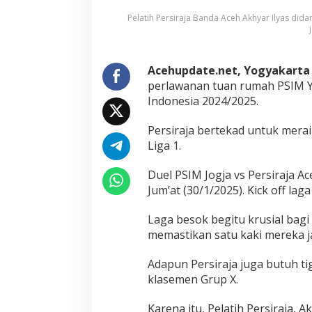
s
i
Pelatih Persiraja Banda Aceh Akhyar Ilyas did
r
a
j
a
Acehupdate.net, Yogyakarta
O
perlawanan tuan rumah PSIM Yo
p
Indonesia 2024/2025.
t
i
m
Persiraja bertekad untuk merai
i
Liga 1.
s
R
Duel PSIM Jogja vs Persiraja Ace
e
Jum’at (30/1/2025). Kick off lag
b
u
t
Laga besok begitu krusial bag
T
memastikan satu kaki mereka ja
i
g
Adapun Persiraja juga butuh t
a
P
klasemen Grup X.
o
i
Karena itu, Pelatih Persiraja, A