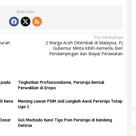
Ikuti Kami
Pos berikutnya
ur’an
2 Warga Aceh Ditembak di Malaysia, Pj
Gubernur Minta KBRI-Kemenlu Beri
Pendampingan dan Biayai Perawatan
a pada
Tingkatkan Profesionalisme, Persiraja Bentuk
Perwakilan di Eropa
SI Kena
Menang Lawan PSIM Jadi Langkah Awal Persiraja Tatap
Liga 1
 Dasar
Gol Machado Kunci Tiga Poin Persiraja di Kandang
Deltras