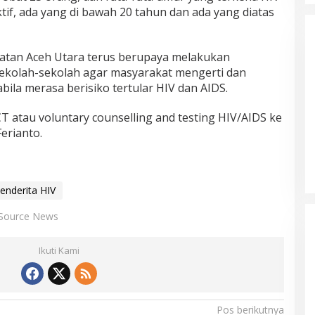
ktif, ada yang di bawah 20 tahun dan ada yang diatas
Ketua Partai Aceh Nagan Raya
Di BERITA, POLITIK
|
Juli 30, 2026
hatan Aceh Utara terus berupaya melakukan
 sekolah-sekolah agar masyarakat mengerti dan
bila merasa berisiko tertular HIV dan AIDS.
T atau voluntary counselling and testing HIV/AIDS ke
erianto.
enderita HIV
Source News
Ikuti Kami
Pos berikutnya