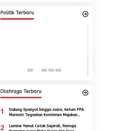
Marniati Undang Dua Tamu
Internasional dari Spanyol dan
Di BERITA, POLITIK
|
Juni 22, 2026
Politik Terbaru
Malaysia
Wacana Menyatu
Singkil-Subulus
Menguat
Di BERITA, POLITIK
|
Jun
Olahraga Terbaru
1
Dukung Spanyol hingga Juara, Ketum PPA
Marniati Tegaskan Komitmen Majukan
Sepak Bola Aceh
2
Lamine Yamal Cetak Sejarah, Remaja