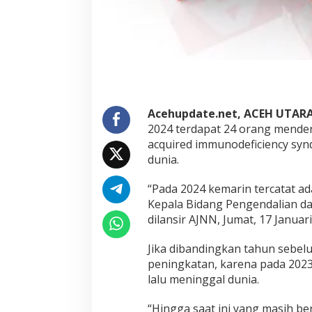
g
k
a
t
Acehupdate.net, ACEH UTAR
2024 terdapat 24 orang mender
acquired immunodeficiency synd
dunia.
“Pada 2024 kemarin tercatat ad
Kepala Bidang Pengendalian da
dilansir AJNN, Jumat, 17 Januari
Jika dibandingkan tahun sebel
peningkatan, karena pada 2023 
lalu meninggal dunia.
“Hingga saat ini yang masih be