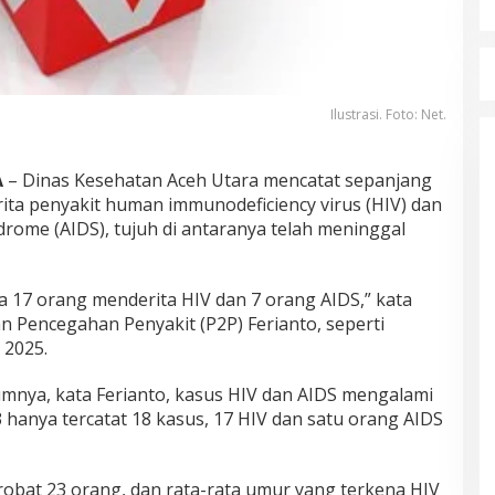
Ilustrasi. Foto: Net.
A
– Dinas Kesehatan Aceh Utara mencatat sepanjang
ita penyakit human immunodeficiency virus (HIV) dan
rome (AIDS), tujuh di antaranya telah meninggal
a 17 orang menderita HIV dan 7 orang AIDS,” kata
n Pencegahan Penyakit (P2P) Ferianto, seperti
 2025.
umnya, kata Ferianto, kasus HIV dan AIDS mengalami
hanya tercatat 18 kasus, 17 HIV dan satu orang AIDS
robat 23 orang, dan rata-rata umur yang terkena HIV
Mualem tunjuk Wan Malaya jadi Pj