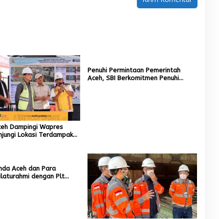
Penuhi Permintaan Pemerintah
Aceh, SBI Berkomitmen Penuhi
Kebutuhan Semen di Aceh
eh Dampingi Wapres
njungi Lokasi Terdampak
Hidrometeorologi
nda Aceh dan Para
ilaturahmi dengan Plt
 Dayah Kota Banda Aceh