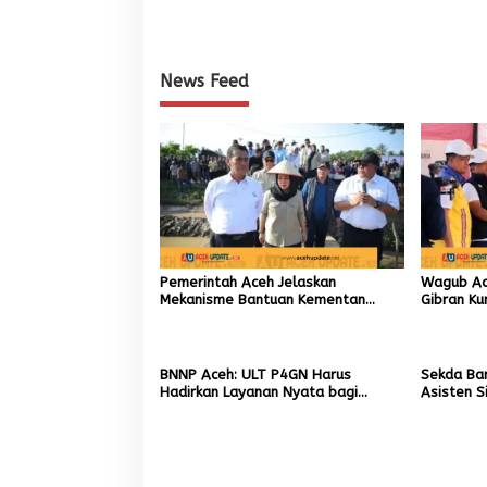
News Feed
Pemerintah Aceh Jelaskan
Wagub Ac
Mekanisme Bantuan Kementan
Gibran Ku
Rp2,5 Triliun untuk Pemulihan
Bencana 
Sawah dan Kebun
BNNP Aceh: ULT P4GN Harus
Sekda Ba
Hadirkan Layanan Nyata bagi
Asisten S
Masyarakat Subulussalam.
Kadisdik