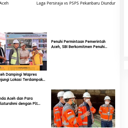
 Aceh
Laga Persiraja vs PSPS Pekanbaru Diundur
Penuhi Permintaan Pemerintah
Aceh, SBI Berkomitmen Penuhi
Kebutuhan Semen di Aceh
eh Dampingi Wapres
njungi Lokasi Terdampak
Hidrometeorologi
nda Aceh dan Para
ilaturahmi dengan Plt
 Dayah Kota Banda Aceh