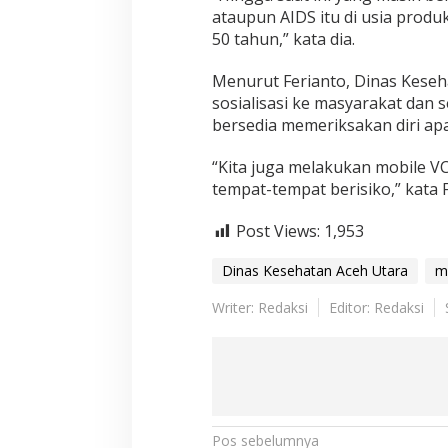
ataupun AIDS itu di usia produ
50 tahun,” kata dia.
Menurut Ferianto, Dinas Kese
sosialisasi ke masyarakat dan
bersedia memeriksakan diri apa
“Kita juga melakukan mobile VC
tempat-tempat berisiko,” kata F
Post Views:
1,953
Dinas Kesehatan Aceh Utara
m
Writer: Redaksi
Editor: Redaksi
N
Pos sebelumnya