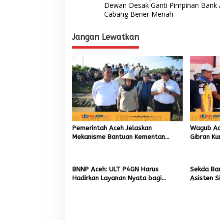
Dewan Desak Ganti Pimpinan Bank
a
Cabang Bener Meriah
v
Jangan Lewatkan
i
g
a
s
i
p
o
Pemerintah Aceh Jelaskan
Wagub Ac
s
Mekanisme Bantuan Kementan
Gibran Ku
Rp2,5 Triliun untuk Pemulihan
Bencana 
Sawah dan Kebun
BNNP Aceh: ULT P4GN Harus
Sekda Ba
Hadirkan Layanan Nyata bagi
Asisten S
Masyarakat Subulussalam.
Kadisdik