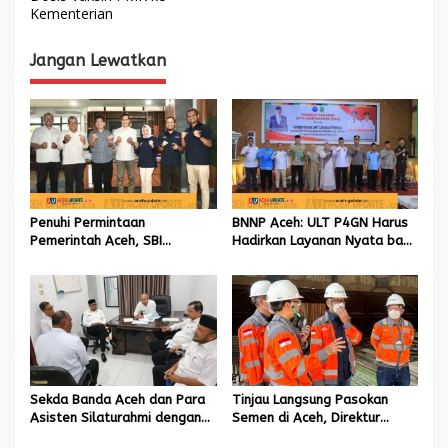
v
Kementerian
i
g
Jangan Lewatkan
a
s
i
p
o
s
Penuhi Permintaan
BNNP Aceh: ULT P4GN Harus
Pemerintah Aceh, SBI
Hadirkan Layanan Nyata bagi
Berkomitmen Penuhi
Masyarakat Subulussalam.
Kebutuhan Semen di Aceh
Sekda Banda Aceh dan Para
Tinjau Langsung Pasokan
Asisten Silaturahmi dengan
Semen di Aceh, Direktur
Plt Kadisdik Dayah Kota
Utama SIG Pastikan Distribusi