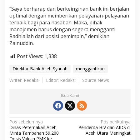
“Saya berharap dan berkeinginan bank ini berjalan
optimal dengan memberikan pelayanan-pelayanan
terbaik bagi para nasabah. Maka, pihak
manajemen harus dengan segera mengganti
Radhiallah dari posisi pemimpin,” demikian
Zainuddin.
Post Views:
1,338
Direktur Bank Aceh Syariah
menggantikan
Writer: Redaksi
Editor: Redaksi
Source News
Ikuti Kami
N
Pos sebelumnya
Pos berikutnya
Dinas Peternakan Aceh
Penderita HIV dan AIDS di
a
Minta Tambahan 59.200
Aceh Utara Meningkat
Dosis Vaksin PMK ke