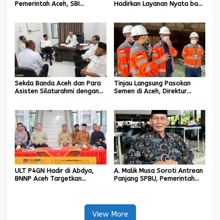
Pemerintah Aceh, SBI
Hadirkan Layanan Nyata bagi
Berkomitmen Penuhi
Masyarakat Subulussalam.
Kebutuhan Semen di Aceh
Sekda Banda Aceh dan Para
Tinjau Langsung Pasokan
Asisten Silaturahmi dengan
Semen di Aceh, Direktur
Plt Kadisdik Dayah Kota
Utama SIG Pastikan Distribusi
Banda Aceh
Berjalan Normal
ULT P4GN Hadir di Abdya,
A. Malik Musa Soroti Antrean
BNNP Aceh Targetkan
Panjang SPBU, Pemerintah
Penurunan Penyalahgunaan
Diminta Segera Hadirkan
Narkotika
Solusi Konkret
View More