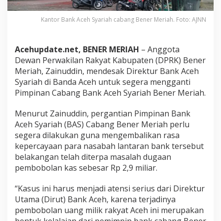
n
a
Kantor Bank Aceh Syariah cabang Bener Meriah. Foto: AJNN
n
B
a
Acehupdate.net, BENER MERIAH
– Anggota
n
Dewan Perwakilan Rakyat Kabupaten (DPRK) Bener
k
A
Meriah, Zainuddin, mendesak Direktur Bank Aceh
c
Syariah di Banda Aceh untuk segera mengganti
e
Pimpinan Cabang Bank Aceh Syariah Bener Meriah.
h
C
Menurut Zainuddin, pergantian Pimpinan Bank
a
b
Aceh Syariah (BAS) Cabang Bener Meriah perlu
a
segera dilakukan guna mengembalikan rasa
n
kepercayaan para nasabah lantaran bank tersebut
g
belakangan telah diterpa masalah dugaan
B
e
pembobolan kas sebesar Rp 2,9 miliar.
n
e
“Kasus ini harus menjadi atensi serius dari Direktur
r
Utama (Dirut) Bank Aceh, karena terjadinya
M
pembobolan uang milik rakyat Aceh ini merupakan
e
r
bentuk kelalaian dari pemimpin bank cabang Bener