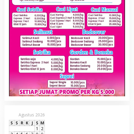
Agustus 2026
S
S
R
K
J
S
M
1
2