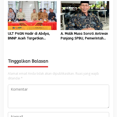
Banda Aceh
Berjalan Normal
ULT P4GN Hadir di Abdya,
A. Malik Musa Soroti Antrean
BNNP Aceh Targetkan
Panjang SPBU, Pemerintah
Penurunan Penyalahgunaan
Diminta Segera Hadirkan
Narkotika
Solusi Konkret
Tinggalkan Balasan
Alamat email Anda tidak akan dipublikasikan.
Ruas yang wajib
ditandai
*