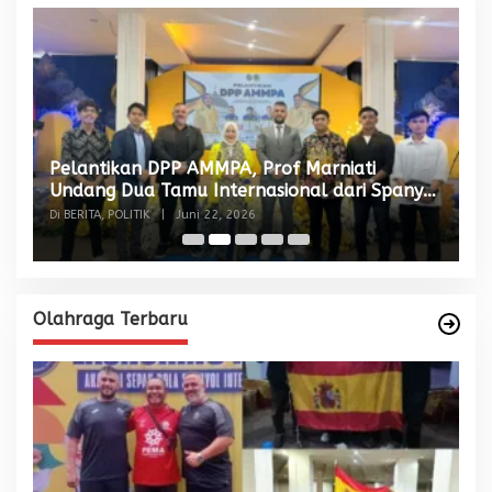
Pelantikan DPP AMMPA, Prof Marniati
W
Undang Dua Tamu Internasional dari Spanyol
S
dan Malaysia
Di BERITA, POLITIK
|
Juni 22, 2026
Di
Olahraga Terbaru