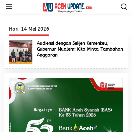
L
e
w
a
t
i
Hari:
14 Mei 2026
k
e
Audiensi dengan Sekjen Kemenkeu,
k
Gubernur Mualem: Kita Minta Tambahan
o
Anggaran
n
t
e
n