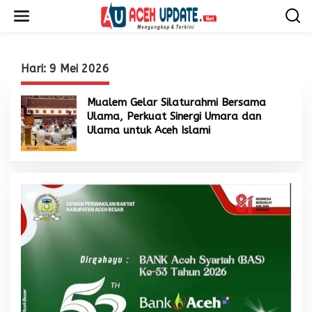
L
e
w
a
t
i
Hari:
9 Mei 2026
k
e
Mualem Gelar Silaturahmi Bersama
k
Ulama, Perkuat Sinergi Umara dan
o
Ulama untuk Aceh Islami
n
t
e
n