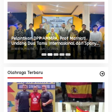
Pelantikan DPP AMMPA, Prof Marniati
W
Undang Dua Tamu Internasional dari Spanyol
S
dan Malaysia
Di BERITA, POLITIK
|
Juni 22, 2026
Di
Olahraga Terbaru