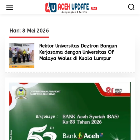
L
e
w
a
t
i
Hari:
8 Mei 2026
k
e
Rektor Universitas Deztron Bangun
k
Kerjasama dengan Universitas Of
o
Malaya Wales di Kuala Lumpur
n
t
e
n