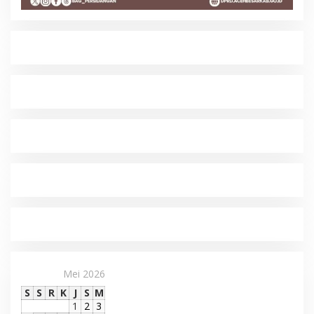
Mei 2026
S
S
R
K
J
S
M
1
2
3