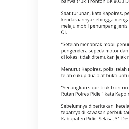
bahwa truk Tronton BK 8030 DA
Saat turunan, kata Kapolres, p
kendaraannya sehingga mengam
melaju mobil penumpang jenis 
OI.
“Setelah menabrak mobil penu
pengendera sepeda motor dan te
di lokasi tidak ditemukan jejak 
Menurut Kapolres, polisi telah
telah cukup dua alat bukti unt
“Sedangkan sopir truk tronton 
Rutan Polres Pidie,” kata Kapolr
Sebelumnya diberitakan, kecela
tepatnya di kawasan perbukita
Kabupaten Pidie, Selasa, 31 De