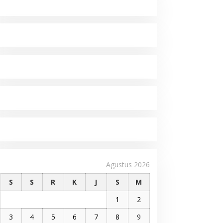
Agustus 2026
S
S
R
K
J
S
M
1
2
3
4
5
6
7
8
9