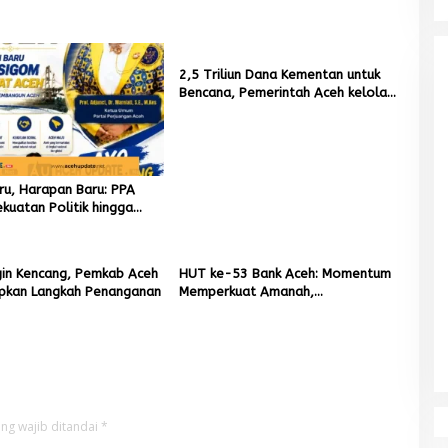
2,5 Triliun Dana Kementan untuk
Bencana, Pemerintah Aceh kelola
9,7 Miliar Rupiah
aru, Harapan Baru: PPA
kuatan Politik hingga
put Aceh
gin Kencang, Pemkab Aceh
HUT ke-53 Bank Aceh: Momentum
apkan Langkah Penanganan
Memperkuat Amanah,
Menumbuhkan Keberkahan Bagi
Aceh
ng wajib ditandai
*