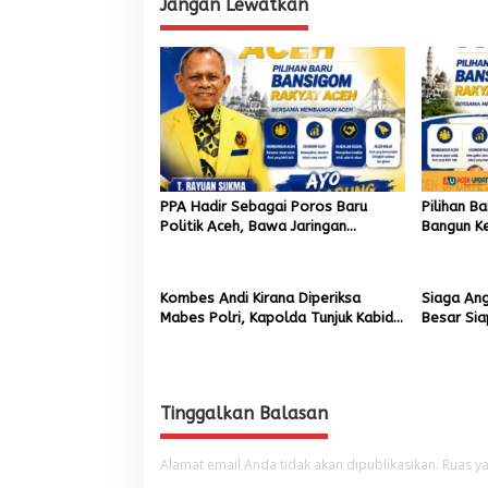
Jangan Lewatkan
i
g
a
s
i
p
o
PPA Hadir Sebagai Poros Baru
Pilihan B
s
Politik Aceh, Bawa Jaringan
Bangun Ke
Nasional hingga Internasional untuk
Akar Rum
Kemajuan Daerah
Kombes Andi Kirana Diperiksa
Siaga An
Mabes Polri, Kapolda Tunjuk Kabid
Besar Si
TIK sebagai Pelaksana Tugas
Kapolresta Banda Aceh
Tinggalkan Balasan
Alamat email Anda tidak akan dipublikasikan.
Ruas ya