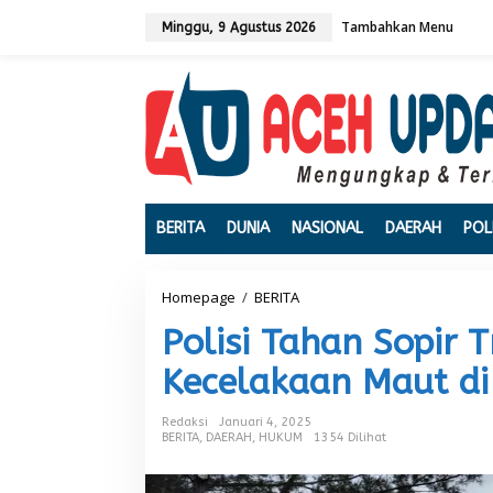
L
Tambahkan Menu
e
Minggu, 9 Agustus 2026
w
a
t
i
k
e
k
o
n
t
BERITA
DUNIA
NASIONAL
DAERAH
POL
e
n
Homepage
/
BERITA
P
o
Polisi Tahan Sopir 
l
i
Kecelakaan Maut di 
s
i
T
Redaksi
Januari 4, 2025
a
BERITA
,
DAERAH
,
HUKUM
1354 Dilihat
h
a