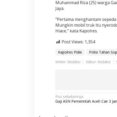
Muhammad Riza (25) warga Gam
Jaya.
“Pertama menghantam sepeda m
Mungkin mobil truk itu nyerod
Hiace,” kata Kapolres.
Post Views:
1,354
Kapolres Pidie
Polisi Tahan Sop
Writer: Redaksi
Editor: Redaksi
N
Pos sebelumnya
Gaji ASN Pemerintah Aceh Cair 3 Jan
a
v