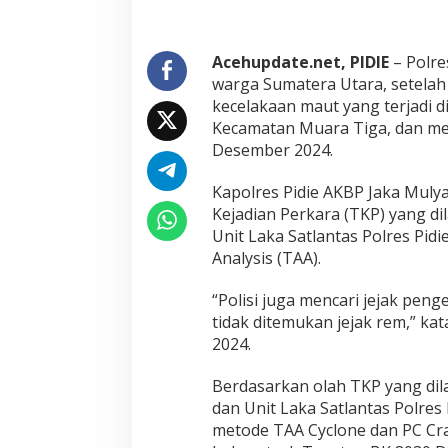
e
l
a
k
Acehupdate.net, PIDIE
– Polre
a
warga Sumatera Utara, setelah
a
kecelakaan maut yang terjadi 
n
Kecamatan Muara Tiga, dan me
M
a
Desember 2024.
u
t
Kapolres Pidie AKBP Jaka Muly
d
Kejadian Perkara (TKP) yang di
i
Unit Laka Satlantas Polres Pi
P
i
Analysis (TAA).
d
i
“Polisi juga mencari jejak pen
e
tidak ditemukan jejak rem,” kat
2024.
Berdasarkan olah TKP yang dil
dan Unit Laka Satlantas Polres Pi
metode TAA Cyclone dan PC Cras