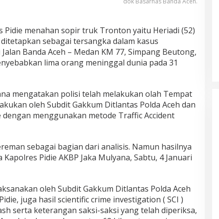
dok Basarnas Banda Aceh.
s Pidie menahan sopir truk Tronton yaitu Heriadi (52)
 ditetapkan sebagai tersangka dalam kasus
di Jalan Banda Aceh – Medan KM 77, Simpang Beutong,
nyebabkan lima orang meninggal dunia pada 31
ana mengatakan polisi telah melakukan olah Tempat
lakukan oleh Subdit Gakkum Ditlantas Polda Aceh dan
die dengan menggunakan metode Traffic Accident
gereman sebagai bagian dari analisis. Namun hasilnya
a Kapolres Pidie AKBP Jaka Mulyana, Sabtu, 4 Januari
aksanakan oleh Subdit Gakkum Ditlantas Polda Aceh
die, juga hasil scientific crime investigation ( SCI )
h serta keterangan saksi-saksi yang telah diperiksa,