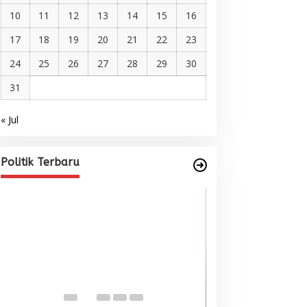
10
11
12
13
14
15
16
17
18
19
20
21
22
23
24
25
26
27
28
29
30
31
« Jul
Pelantikan DPP AMMPA, Prof
Marniati Undang Dua Tamu
Internasional dari Spanyol dan
Di BERITA, POLITIK
|
Juni 22, 2026
Politik Terbaru
Malaysia
Wacana Menyatu
Singkil-Subulus
Menguat
Di BERITA, POLITIK
|
Jun