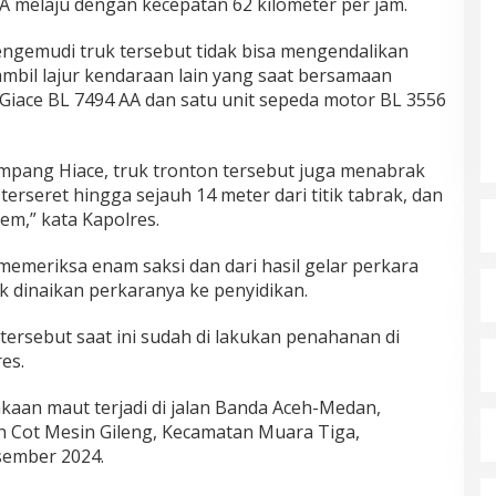
 melaju dengan kecepatan 62 kilometer per jam.
engemudi truk tersebut tidak bisa mengendalikan
bil lajur kendaraan lain yang saat bersamaan
Giace BL 7494 AA dan satu unit sepeda motor BL 3556
mpang Hiace, truk tronton tersebut juga menabrak
rseret hingga sejauh 14 meter dari titik tabrak, dan
rem,” kata Kapolres.
 memeriksa enam saksi dan dari hasil gelar perkara
uk dinaikan perkaranya ke penyidikan.
tersebut saat ini sudah di lakukan penahanan di
es.
kaan maut terjadi di jalan Banda Aceh-Medan,
n Cot Mesin Gileng, Kecamatan Muara Tiga,
sember 2024.