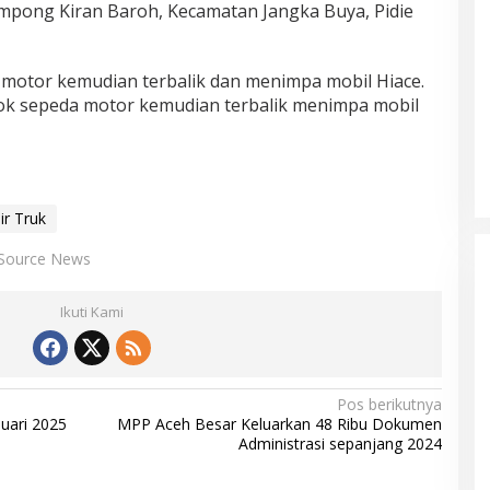
pong Kiran Baroh, Kecamatan Jangka Buya, Pidie
otor kemudian terbalik dan menimpa mobil Hiace.
ok sepeda motor kemudian terbalik menimpa mobil
Mualem tunjuk Wan Malaya jadi Pj
ir Truk
Ketua Partai Aceh Nagan Raya
Di BERITA, POLITIK
|
Juli 30, 2026
Source News
Ikuti Kami
Pos berikutnya
uari 2025
MPP Aceh Besar Keluarkan 48 Ribu Dokumen
Administrasi sepanjang 2024