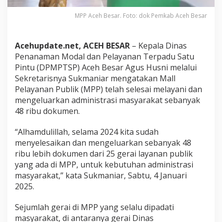
n
4
MPP Aceh Besar. Foto: dok Pemkab Aceh Besar
8
R
i
Acehupdate.net, ACEH BESAR
– Kepala Dinas
b
Penanaman Modal dan Pelayanan Terpadu Satu
u
Pintu (DPMPTSP) Aceh Besar Agus Husni melalui
D
o
Sekretarisnya Sukmaniar mengatakan Mall
k
Pelayanan Publik (MPP) telah selesai melayani dan
u
mengeluarkan administrasi masyarakat sebanyak
m
48 ribu dokumen.
e
n
A
“Alhamdulillah, selama 2024 kita sudah
d
menyelesaikan dan mengeluarkan sebanyak 48
m
ribu lebih dokumen dari 25 gerai layanan publik
i
yang ada di MPP, untuk kebutuhan administrasi
n
masyarakat,” kata Sukmaniar, Sabtu, 4 Januari
i
s
2025.
t
r
Sejumlah gerai di MPP yang selalu dipadati
a
masyarakat, di antaranya gerai Dinas
s