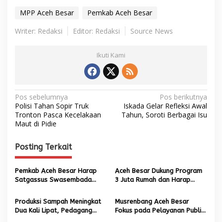
MPP Aceh Besar
Pemkab Aceh Besar
Writer: Redaksi
Editor: Redaksi
Source News
Ikuti Kami
N
Pos sebelumnya
Pos berikutnya
Polisi Tahan Sopir Truk
Iskada Gelar Refleksi Awal
a
Tronton Pasca Kecelakaan
Tahun, Soroti Berbagai Isu
Maut di Pidie
v
i
Posting Terkait
g
a
Pemkab Aceh Besar Harap
Aceh Besar Dukung Program
s
Satgassus Swasembada
3 Juta Rumah dan Harap
Pangan Jadi Garda Terdepan
Harga Beras Stabil Kembali
i
Produksi Sampah Meningkat
Musrenbang Aceh Besar
p
Dua Kali Lipat, Pedagang
Fokus pada Pelayanan Publik
Musiman Diminta Kurangi
dan Agribisnis