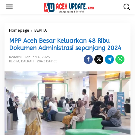
L
e
w
a
t
i
Homepage
/
BERITA
M
k
P
MPP Aceh Besar Keluarkan 48 Ribu
e
P
k
A
Dokumen Administrasi sepanjang 2024
o
c
n
e
Redaksi
Januari 4, 2025
t
BERITA
,
DAERAH
2062 Dilihat
h
e
B
n
e
s
a
r
K
e
l
u
a
r
k
a