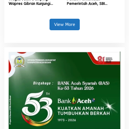
Wapres Gibran Kunjungi
Pemerintah Aceh, SBI
Lokasi Terdampak Bencana
Berkomitmen Penuhi
Hidrometeorologi
Kebutuhan Semen di Aceh
View More