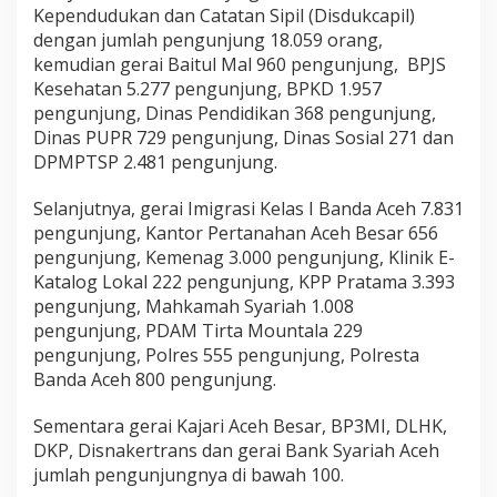
Kependudukan dan Catatan Sipil (Disdukcapil)
i
s
dengan jumlah pengunjung 18.059 orang,
e
kemudian gerai Baitul Mal 960 pengunjung, BPJS
p
Kesehatan 5.277 pengunjung, BPKD 1.957
a
pengunjung, Dinas Pendidikan 368 pengunjung,
n
j
Dinas PUPR 729 pengunjung, Dinas Sosial 271 dan
a
DPMPTSP 2.481 pengunjung.
n
g
Selanjutnya, gerai Imigrasi Kelas I Banda Aceh 7.831
2
pengunjung, Kantor Pertanahan Aceh Besar 656
0
2
pengunjung, Kemenag 3.000 pengunjung, Klinik E-
4
Katalog Lokal 222 pengunjung, KPP Pratama 3.393
pengunjung, Mahkamah Syariah 1.008
pengunjung, PDAM Tirta Mountala 229
pengunjung, Polres 555 pengunjung, Polresta
Banda Aceh 800 pengunjung.
Sementara gerai Kajari Aceh Besar, BP3MI, DLHK,
DKP, Disnakertrans dan gerai Bank Syariah Aceh
jumlah pengunjungnya di bawah 100.