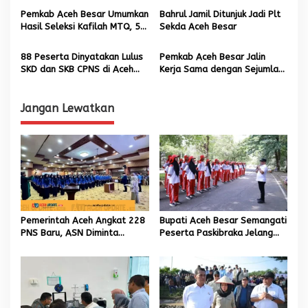
o
Penggunaan Kemasan Plastik
Pemkab Aceh Besar Umumkan
Bahrul Jamil Ditunjuk Jadi Plt
s
Hasil Seleksi Kafilah MTQ, 59
Sekda Aceh Besar
Peserta Terpilih
88 Peserta Dinyatakan Lulus
Pemkab Aceh Besar Jalin
SKD dan SKB CPNS di Aceh
Kerja Sama dengan Sejumlah
Besar
Daerah di Aceh
Jangan Lewatkan
Pemerintah Aceh Angkat 228
Bupati Aceh Besar Semangati
PNS Baru, ASN Diminta
Peserta Paskibraka Jelang
Wujudkan Etos Kerja yang
HUT Ke-81 RI
Tinggi