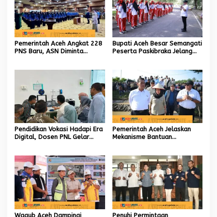
Pemerintah Aceh Angkat 228
Bupati Aceh Besar Semangati
PNS Baru, ASN Diminta
Peserta Paskibraka Jelang
Wujudkan Etos Kerja yang
HUT Ke-81 RI
Tinggi
Pendidikan Vokasi Hadapi Era
Pemerintah Aceh Jelaskan
Digital, Dosen PNL Gelar
Mekanisme Bantuan
Pelatihan 3D Printing untuk
Kementan Rp2,5 Triliun untuk
Guru Produktif SMK
Pemulihan Sawah dan Kebun
Wagub Aceh Dampingi
Penuhi Permintaan