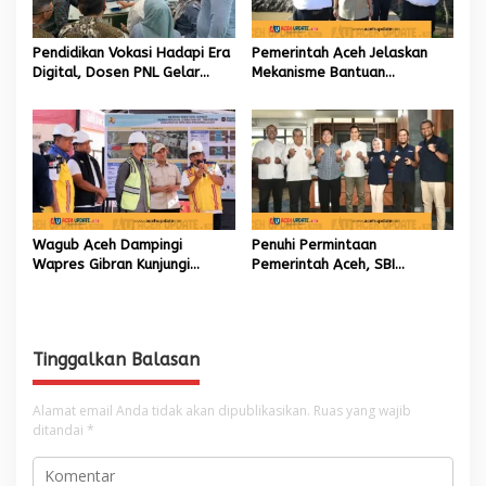
Pendidikan Vokasi Hadapi Era
Pemerintah Aceh Jelaskan
Digital, Dosen PNL Gelar
Mekanisme Bantuan
Pelatihan 3D Printing untuk
Kementan Rp2,5 Triliun untuk
Guru Produktif SMK
Pemulihan Sawah dan Kebun
Wagub Aceh Dampingi
Penuhi Permintaan
Wapres Gibran Kunjungi
Pemerintah Aceh, SBI
Lokasi Terdampak Bencana
Berkomitmen Penuhi
Hidrometeorologi
Kebutuhan Semen di Aceh
Tinggalkan Balasan
Alamat email Anda tidak akan dipublikasikan.
Ruas yang wajib
ditandai
*