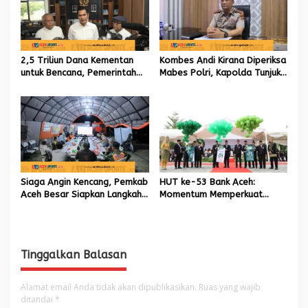
2,5 Triliun Dana Kementan
Kombes Andi Kirana Diperiksa
untuk Bencana, Pemerintah
Mabes Polri, Kapolda Tunjuk
Aceh kelola 9,7 Miliar Rupiah
Kabid TIK sebagai Pelaksana
Tugas Kapolresta Banda
Aceh
Siaga Angin Kencang, Pemkab
HUT ke-53 Bank Aceh:
Aceh Besar Siapkan Langkah
Momentum Memperkuat
Penanganan
Amanah, Menumbuhkan
Keberkahan Bagi Aceh
Tinggalkan Balasan
Alamat email Anda tidak akan dipublikasikan.
Ruas yang wajib
ditandai
*