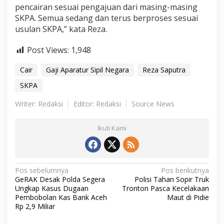
pencairan sesuai pengajuan dari masing-masing
SKPA. Semua sedang dan terus berproses sesuai
usulan SKPA,” kata Reza.
Post Views:
1,948
Cair
Gaji Aparatur Sipil Negara
Reza Saputra
SKPA
Writer: Redaksi
Editor: Redaksi
Source News
Ikuti Kami
N
Pos sebelumnya
Pos berikutnya
GeRAK Desak Polda Segera
Polisi Tahan Sopir Truk
a
Ungkap Kasus Dugaan
Tronton Pasca Kecelakaan
Pembobolan Kas Bank Aceh
Maut di Pidie
v
Rp 2,9 Miliar
i