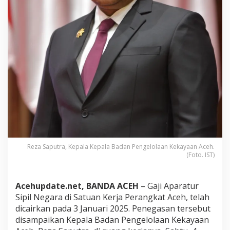
h
C
a
i
r
3
J
a
n
u
a
r
i
2
0
2
Reza Saputra, Kepala Kepala Badan Pengelolaan Kekayaan Aceh.
5
(Foto. IST)
Acehupdate.net, BANDA ACEH
– Gaji Aparatur
Sipil Negara di Satuan Kerja Perangkat Aceh, telah
dicairkan pada 3 Januari 2025. Penegasan tersebut
disampaikan Kepala Badan Pengelolaan Kekayaan