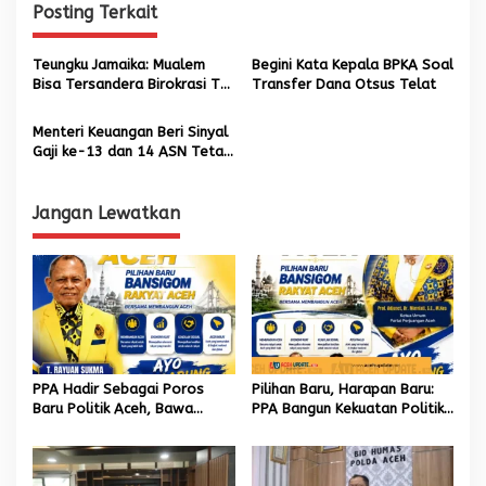
g
Posting Terkait
a
s
Teungku Jamaika: Mualem
Begini Kata Kepala BPKA Soal
Bisa Tersandera Birokrasi Tak
Transfer Dana Otsus Telat
i
Sehat
p
Menteri Keuangan Beri Sinyal
Gaji ke-13 dan 14 ASN Tetap
o
Cair
s
Jangan Lewatkan
PPA Hadir Sebagai Poros
Pilihan Baru, Harapan Baru:
Baru Politik Aceh, Bawa
PPA Bangun Kekuatan Politik
Jaringan Nasional hingga
hingga Akar Rumput Aceh
Internasional untuk Kemajuan
Daerah