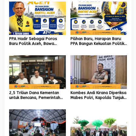
PPA Hadir Sebagai Poros
Pilihan Baru, Harapan Baru:
Baru Politik Aceh, Bawa
PPA Bangun Kekuatan Politik
Jaringan Nasional hingga
hingga Akar Rumput Aceh
Internasional untuk Kemajuan
Daerah
2,5 Triliun Dana Kementan
Kombes Andi Kirana Diperiksa
untuk Bencana, Pemerintah
Mabes Polri, Kapolda Tunjuk
Aceh kelola 9,7 Miliar Rupiah
Kabid TIK sebagai Pelaksana
Tugas Kapolresta Banda
Aceh