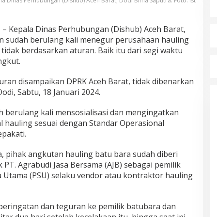
la Dinas Perhubungan (Dishub) Aceh Barat, Dodi Bima Saputra. Foto: Ist
T
– Kepala Dinas Perhubungan (Dishub) Aceh Barat,
n sudah berulang kali menegur perusahaan hauling
 tidak berdasarkan aturan. Baik itu dari segi waktu
gkut.
turan disampaikan DPRK Aceh Barat, tidak dibenarkan
odi, Sabtu, 18 Januari 2024.
ah berulang kali mensosialisasi dan mengingatkan
al hauling sesuai dengan Standar Operasional
pakati.
, pihak angkutan hauling batu bara sudah diberi
k PT. Agrabudi Jasa Bersama (AJB) sebagai pemilik
 Utama (PSU) selaku vendor atau kontraktor hauling
peringatan dan teguran ke pemilik batubara dan