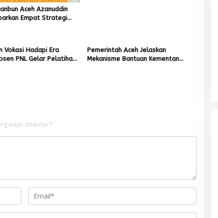
tanbun Aceh Azanuddin
parkan Empat Strategi
n Sawah Rusak Berat
cana
n Vokasi Hadapi Era
Pemerintah Aceh Jelaskan
Dosen PNL Gelar Pelatihan
Mekanisme Bantuan Kementan
ng untuk Guru Produktif
Rp2,5 Triliun untuk Pemulihan
Sawah dan Kebun
ng wajib ditandai
*