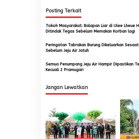
i
Posting Terkait
g
a
Tokoh Masyarakat: Balapan Liar di Ulee Lheue 
s
Ditindak Tegas Sebelum Memakan Korban lagi
i
Peringatan Tabrakan Burung Dikeluarkan Sesaat
p
Sebelum Jeju Air Jatuh
o
Semua Penumpang Jeju Air Hampir Dipastikan T
s
Kecuali 2 Pramugari
Jangan Lewatkan