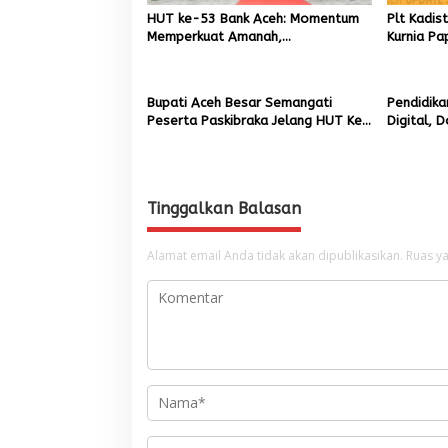
HUT ke-53 Bank Aceh: Momentum
Plt Kadis
Memperkuat Amanah,
Kurnia Pa
Menumbuhkan Keberkahan Bagi
Pemuliha
Aceh
Pascaben
Bupati Aceh Besar Semangati
Pendidika
Peserta Paskibraka Jelang HUT Ke-
Digital, 
81 RI
3D Printi
SMK
Tinggalkan Balasan
Alamat email Anda tidak akan dipublikasikan.
Ruas ya