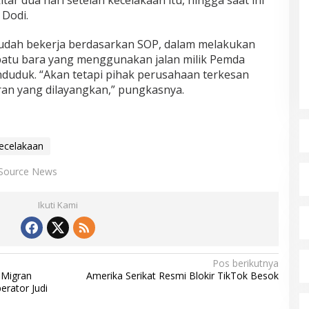
itar dua hari setelah kecelakaan itu, hingga saat ini
 Dodi.
udah bekerja berdasarkan SOP, dalam melakukan
batu bara yang menggunakan jalan milik Pemda
nduduk. “Akan tetapi pihak perusahaan terkesan
ran yang dilayangkan,” pungkasnya.
ecelakaan
Source News
Ikuti Kami
Pos berikutnya
 Migran
Amerika Serikat Resmi Blokir TikTok Besok
erator Judi