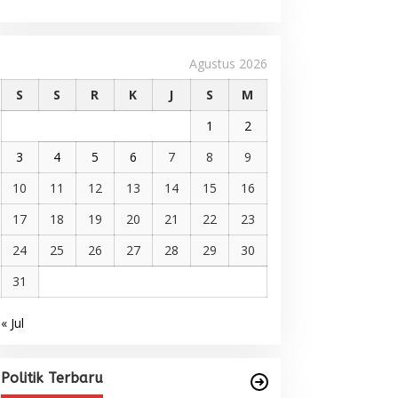
Agustus 2026
S
S
R
K
J
S
M
1
2
3
4
5
6
7
8
9
10
11
12
13
14
15
16
17
18
19
20
21
22
23
24
25
26
27
28
29
30
31
« Jul
Pelantikan DPP AMMPA, Prof
Marniati Undang Dua Tamu
Internasional dari Spanyol dan
Di BERITA, POLITIK
|
Juni 22, 2026
Politik Terbaru
Malaysia