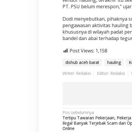
vendor hauling, terakhir itu sek
n
PT. PSU belum merespon,” ujar
g
B
a
Dodi menyebutkan, pihaknya s
t
pengawasan aktivitas hauling 
u
khususnya di wilayah padat pe
B
bandel dan abai terhadap tegu
a
r
a
Post Views:
1,158
dishub aceh barat
hauling
K
Writer: Redaksi
Editor: Redaksi
N
Pos sebelumnya
Tertipu Tawaran Pekerjaan, Pekerja
a
Ilegal Banyak Terjebak Scam dan Op
Online
v