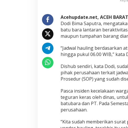
Kepa
B
a
r
a
Acehupdate.net, ACEH BARA
t
Dodi Bima Saputra, mengataka
T
batu bara lantaran beraktivitas
e
maupun tumpahan barang dian
g
u
r
“Jadwal hauling berdasarkan a
P
hingga pukul 06.00 WIB,” kata D
e
r
Dishub sendiri, kata Dodi, sud
u
pihak perusahaan terkait jadw
s
a
Prosedur (SOP) yang sudah dise
h
a
Pasca insiden kecelakaan warga
a
teguran keras oleh dinas, untu
n
batubara dan PT. Pada Semesta
H
a
perusahaan.
u
l
“Kita sudah memberikan surat 
i