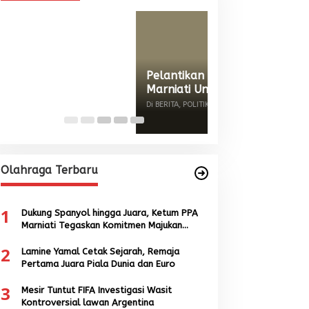
Wacana Menyatu
Singkil-Subulus
Menguat
Di BERITA, POLITIK
|
Jun
Olahraga Terbaru
1
Dukung Spanyol hingga Juara, Ketum PPA
Marniati Tegaskan Komitmen Majukan
Sepak Bola Aceh
2
Lamine Yamal Cetak Sejarah, Remaja
Pertama Juara Piala Dunia dan Euro
3
Mesir Tuntut FIFA Investigasi Wasit
Kontroversial lawan Argentina