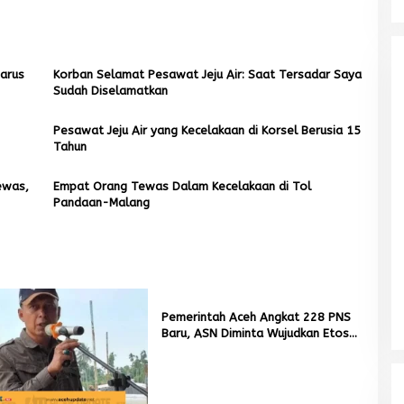
Harus
Korban Selamat Pesawat Jeju Air: Saat Tersadar Saya
Sudah Diselamatkan
Pesawat Jeju Air yang Kecelakaan di Korsel Berusia 15
Tahun
ewas,
Empat Orang Tewas Dalam Kecelakaan di Tol
Pandaan-Malang
Pemerintah Aceh Angkat 228 PNS
Baru, ASN Diminta Wujudkan Etos
Mualem tunjuk Wan Malaya jadi Pj
Kerja yang Tinggi
Ketua Partai Aceh Nagan Raya
Di BERITA, POLITIK
|
Juli 30, 2026