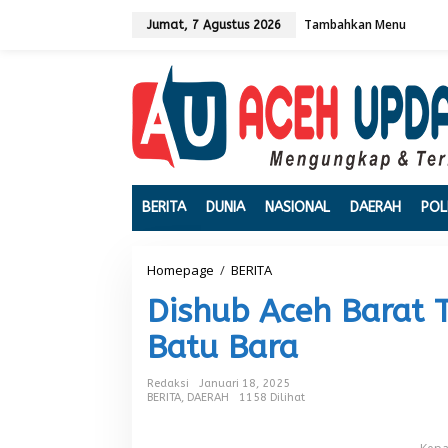
L
Tambahkan Menu
e
Jumat, 7 Agustus 2026
w
a
t
i
k
e
k
o
n
t
BERITA
DUNIA
NASIONAL
DAERAH
POL
e
n
Homepage
/
BERITA
D
i
Dishub Aceh Barat 
s
h
Batu Bara
u
b
A
Redaksi
Januari 18, 2025
c
BERITA
,
DAERAH
1158 Dilihat
e
h