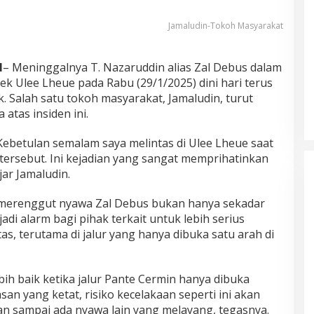
Jamaludin-Tokoh Masyarakat
H
– Meninggalnya T. Nazaruddin alias Zal Debus dalam
sek Ulee Lheue pada Rabu (29/1/2025) dini hari terus
. Salah satu tokoh masyarakat, Jamaludin, turut
tas insiden ini.
n, Kebetulan semalam saya melintas di Ulee Lheue saat
ersebut. Ini kejadian yang sangat memprihatinkan
jar Jamaludin.
merenggut nyawa Zal Debus bukan hanya sekadar
adi alarm bagi pihak terkait untuk lebih serius
as, terutama di jalur yang hanya dibuka satu arah di
bih baik ketika jalur Pante Cermin hanya dibuka
san yang ketat, risiko kecelakaan seperti ini akan
ngan sampai ada nyawa lain yang melayang, tegasnya.