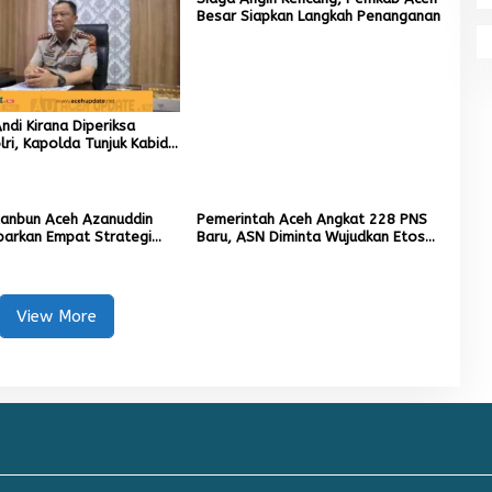
Besar Siapkan Langkah Penanganan
di Kirana Diperiksa
ri, Kapolda Tunjuk Kabid
ai Pelaksana Tugas
ta Banda Aceh
tanbun Aceh Azanuddin
Pemerintah Aceh Angkat 228 PNS
parkan Empat Strategi
Baru, ASN Diminta Wujudkan Etos
n Sawah Rusak Berat
Kerja yang Tinggi
cana
View More