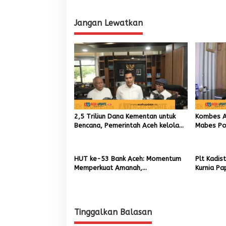
s
Jangan Lewatkan
2,5 Triliun Dana Kementan untuk
Kombes An
Bencana, Pemerintah Aceh kelola
Mabes Pol
9,7 Miliar Rupiah
TIK sebag
Kapolres
HUT ke-53 Bank Aceh: Momentum
Plt Kadis
Memperkuat Amanah,
Kurnia Pa
Menumbuhkan Keberkahan Bagi
Pemuliha
Aceh
Pascaben
Tinggalkan Balasan