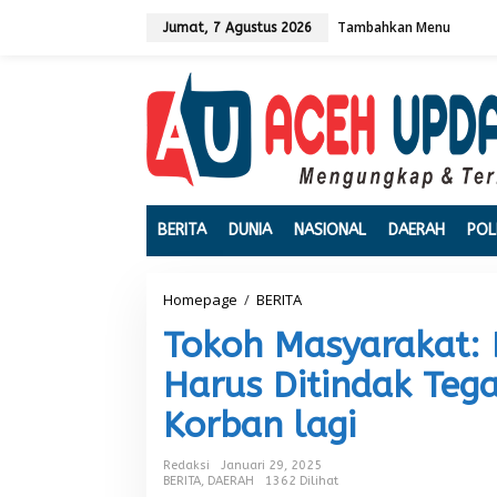
L
Tambahkan Menu
e
Jumat, 7 Agustus 2026
w
a
t
i
k
e
k
o
n
t
BERITA
DUNIA
NASIONAL
DAERAH
POL
e
n
Homepage
/
BERITA
T
o
Tokoh Masyarakat: 
k
o
Harus Ditindak Te
h
M
Korban lagi
a
s
y
Redaksi
Januari 29, 2025
a
BERITA
,
DAERAH
1362 Dilihat