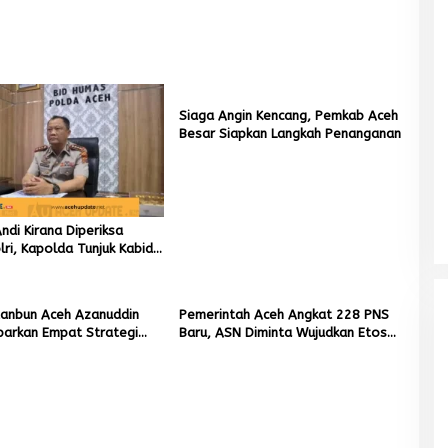
Siaga Angin Kencang, Pemkab Aceh
Besar Siapkan Langkah Penanganan
di Kirana Diperiksa
ri, Kapolda Tunjuk Kabid
Mualem tunjuk Wan Malaya jadi Pj
ai Pelaksana Tugas
Ketua Partai Aceh Nagan Raya
ta Banda Aceh
Di BERITA, POLITIK
|
Juli 30, 2026
tanbun Aceh Azanuddin
Pemerintah Aceh Angkat 228 PNS
parkan Empat Strategi
Baru, ASN Diminta Wujudkan Etos
n Sawah Rusak Berat
Kerja yang Tinggi
cana