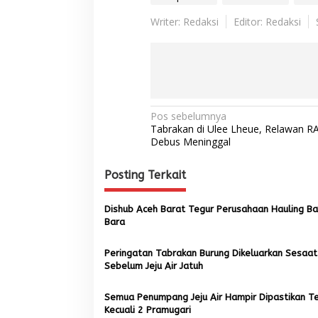
l
u
Writer: Redaksi
Editor: Redaksi
m
M
e
m
a
k
a
N
Pos sebelumnya
n
Tabrakan di Ulee Lheue, Relawan R
K
a
Debus Meninggal
o
v
r
b
Posting Terkait
i
a
g
n
l
Dishub Aceh Barat Tegur Perusahaan Hauling Ba
a
a
Bara
s
g
i
Peringatan Tabrakan Burung Dikeluarkan Sesaat
i
Sebelum Jeju Air Jatuh
p
o
Semua Penumpang Jeju Air Hampir Dipastikan T
Kecuali 2 Pramugari