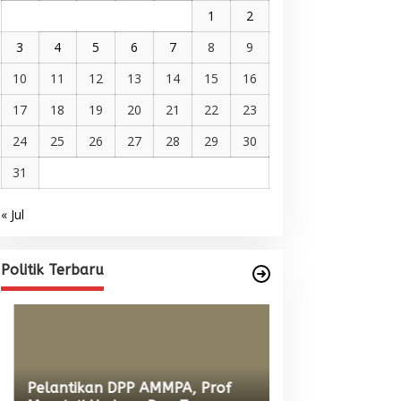
1
2
3
4
5
6
7
8
9
10
11
12
13
14
15
16
17
18
19
20
21
22
23
24
25
26
27
28
29
30
31
« Jul
Pelantikan DPP AMMPA, Prof
Marniati Undang Dua Tamu
Internasional dari Spanyol dan
Di BERITA, POLITIK
|
Juni 22, 2026
Politik Terbaru
Malaysia
Wacana Menyatu