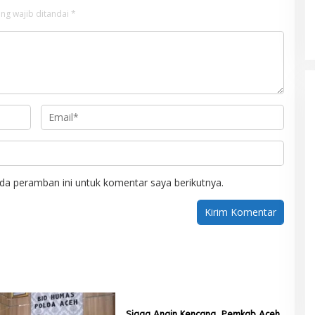
ng wajib ditandai
*
da peramban ini untuk komentar saya berikutnya.
Siaga Angin Kencang, Pemkab Aceh