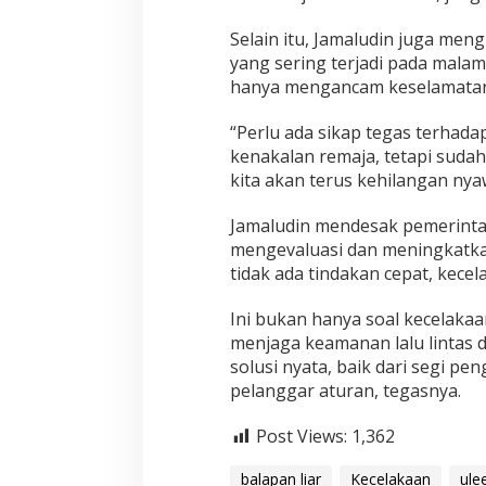
e
u
Selain itu, Jamaludin juga men
e
yang sering terjadi pada malam 
H
a
hanya mengancam keselamatan p
r
u
“Perlu ada sikap tegas terhadap
s
kenakalan remaja, tetapi sudah 
D
kita akan terus kehilangan nya
i
t
i
Jamaludin mendesak pemerintah 
n
mengevaluasi dan meningkatkan 
d
tidak ada tindakan cepat, kecel
a
k
Ini bukan hanya soal kecelakaa
T
e
menjaga keamanan lalu lintas d
g
solusi nyata, baik dari segi p
a
pelanggar aturan, tegasnya.
s
S
Post Views:
e
1,362
b
e
balapan liar
Kecelakaan
ule