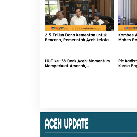
2,5 Triliun Dana Kementan untuk
Kombes An
Bencana, Pemerintah Aceh kelola
Mabes Pol
9,7 Miliar Rupiah
TIK sebag
Kapolres
HUT ke-53 Bank Aceh: Momentum
Plt Kadis
Memperkuat Amanah,
Kurnia Pa
Menumbuhkan Keberkahan Bagi
Pemuliha
Aceh
Pascaben