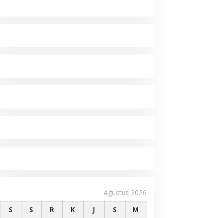
Agustus 2026
S
S
R
K
J
S
M