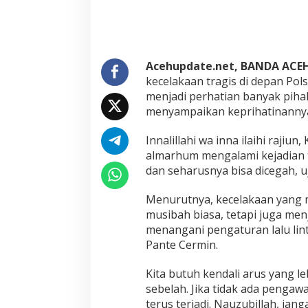
r
a
k
a
t
:
Acehupdate.net, BANDA ACE
B
kecelakaan tragis di depan Pol
a
menjadi perhatian banyak pihak
l
menyampaikan keprihatinannya a
a
p
a
Innalillahi wa inna ilaihi rajiu
n
almarhum mengalami kejadian t
L
dan seharusnya bisa dicegah, u
i
a
Menurutnya, kecelakaan yang 
r
d
musibah biasa, tetapi juga menj
i
menangani pengaturan lalu lint
U
Pante Cermin.
l
e
Kita butuh kendali arus yang le
e
L
sebelah. Jika tidak ada pengawa
h
terus terjadi. Nauzubillah, ja