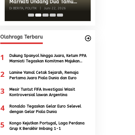
Singkil-Subulus
Menguat
Di BERITA, POLITIK
|
Jun
Olahraga Terbaru
1
Dukung Spanyol hingga Juara, Ketum PPA
Marniati Tegaskan Komitmen Majukan
Sepak Bola Aceh
2
Lamine Yamal Cetak Sejarah, Remaja
Pertama Juara Piala Dunia dan Euro
3
Mesir Tuntut FIFA Investigasi Wasit
Kontroversial lawan Argentina
4
Ronaldo Tegaskan Gelar Euro Selevel
dengan Gelar Piala Dunia
5
Kongo Kejutkan Portugal, Laga Perdana
Grup K Berakhir Imbang 1-1