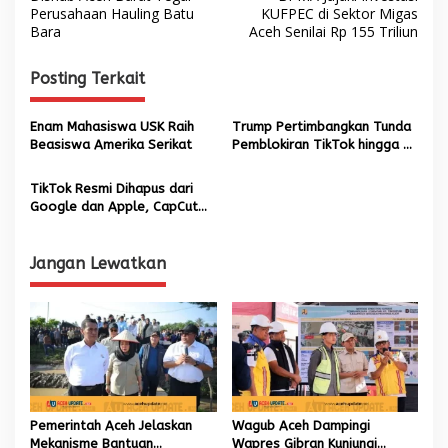
a
Perusahaan Hauling Batu
KUFPEC di Sektor Migas
Bara
Aceh Senilai Rp 155 Triliun
v
i
Posting Terkait
g
a
Enam Mahasiswa USK Raih
Trump Pertimbangkan Tunda
s
Beasiswa Amerika Serikat
Pemblokiran TikTok hingga 3
Bulan
i
TikTok Resmi Dihapus dari
p
Google dan Apple, CapCut
Ikut Diblokir
o
s
Jangan Lewatkan
Pemerintah Aceh Jelaskan
Wagub Aceh Dampingi
Mekanisme Bantuan
Wapres Gibran Kunjungi