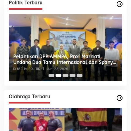
Politik Terbaru
Pelantikan DPP AMMPA, Prof Marniati
W
Undang Dua Tamu Internasional dari Spanyol
S
dan Malaysia
Di BERITA, POLITIK
|
Juni 22, 2026
Di
Olahraga Terbaru