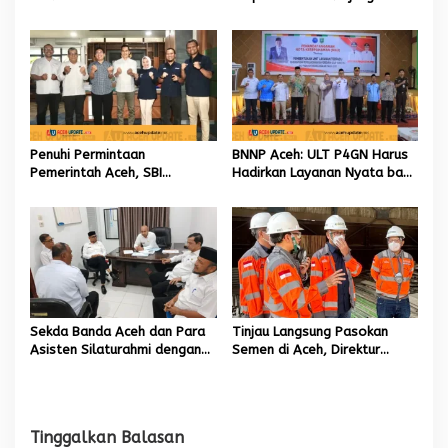
Kementan Rp2,5 Triliun untuk
Lokasi Terdampak Bencana
Pemulihan Sawah dan Kebun
Hidrometeorologi
Penuhi Permintaan
BNNP Aceh: ULT P4GN Harus
Pemerintah Aceh, SBI
Hadirkan Layanan Nyata bagi
Berkomitmen Penuhi
Masyarakat Subulussalam.
Kebutuhan Semen di Aceh
Sekda Banda Aceh dan Para
Tinjau Langsung Pasokan
Asisten Silaturahmi dengan
Semen di Aceh, Direktur
Plt Kadisdik Dayah Kota
Utama SIG Pastikan Distribusi
Banda Aceh
Berjalan Normal
Tinggalkan Balasan