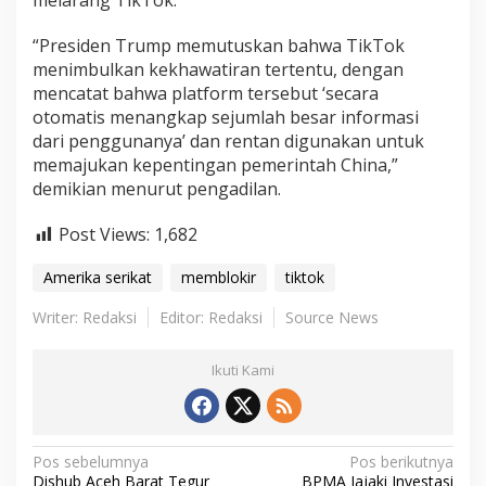
melarang TikTok.
“Presiden Trump memutuskan bahwa TikTok
menimbulkan kekhawatiran tertentu, dengan
mencatat bahwa platform tersebut ‘secara
otomatis menangkap sejumlah besar informasi
dari penggunanya’ dan rentan digunakan untuk
memajukan kepentingan pemerintah China,”
demikian menurut pengadilan.
Post Views:
1,682
Amerika serikat
memblokir
tiktok
Writer: Redaksi
Editor: Redaksi
Source News
Ikuti Kami
N
Pos sebelumnya
Pos berikutnya
Dishub Aceh Barat Tegur
BPMA Jajaki Investasi