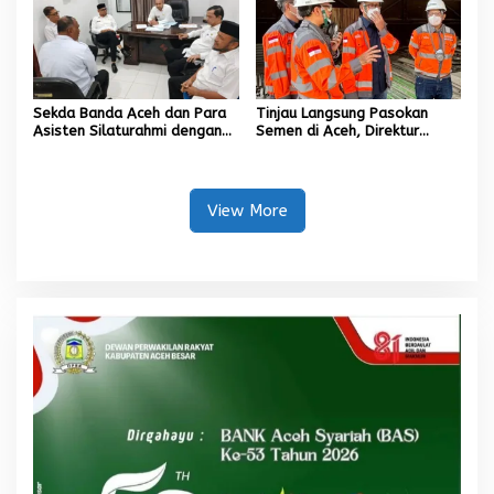
Sekda Banda Aceh dan Para
Tinjau Langsung Pasokan
Asisten Silaturahmi dengan
Semen di Aceh, Direktur
Plt Kadisdik Dayah Kota
Utama SIG Pastikan Distribusi
Banda Aceh
Berjalan Normal
View More