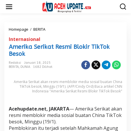
L
e
w
a
t
i
Homepage
/
BERITA
A
k
m
Internasional
e
e
k
r
Amerika Serikat Resmi Blokir TikTok
o
i
Besok
n
k
t
a
Redaksi
Januari 18, 2025
e
S
BERITA
,
DUNIA
1682 Dilihat
n
e
r
Amerika Serikat akan resmi memblokir media sosial buatan China
i
TikTok besok, Minggu (19/1). (AFP/Cindy Ord) Baca artikel CNN
k
Indonesia "Amerika Serikat Resmi Blokir TikTok Besok"
a
t
R
Acehupdate.net, JAKARTA
e
— Amerika Serikat akan
s
resmi memblokir media sosial buatan China TikTok
m
besok, Minggu (19/1).
i
Pemblokiran itu terjadi setelah Mahkamah Agung
B