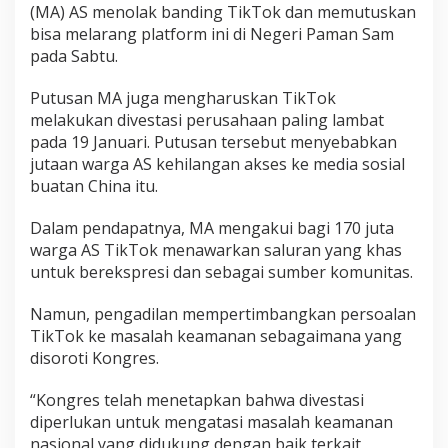
(MA) AS menolak banding TikTok dan memutuskan
l
o
bisa melarang platform ini di Negeri Paman Sam
k
pada Sabtu.
i
r
Putusan MA juga mengharuskan TikTok
T
melakukan divestasi perusahaan paling lambat
i
k
pada 19 Januari. Putusan tersebut menyebabkan
T
jutaan warga AS kehilangan akses ke media sosial
o
buatan China itu.
k
B
Dalam pendapatnya, MA mengakui bagi 170 juta
e
s
warga AS TikTok menawarkan saluran yang khas
o
untuk berekspresi dan sebagai sumber komunitas.
k
Namun, pengadilan mempertimbangkan persoalan
TikTok ke masalah keamanan sebagaimana yang
disoroti Kongres.
“Kongres telah menetapkan bahwa divestasi
diperlukan untuk mengatasi masalah keamanan
nasional yang didukung dengan baik terkait