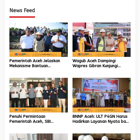
News Feed
Pemerintah Aceh Jelaskan
Wagub Aceh Dampingi
Mekanisme Bantuan
Wapres Gibran Kunjungi
Kementan Rp2,5 Triliun untuk
Lokasi Terdampak Bencana
Pemulihan Sawah dan Kebun
Hidrometeorologi
Penuhi Permintaan
BNNP Aceh: ULT P4GN Harus
Pemerintah Aceh, SBI
Hadirkan Layanan Nyata bagi
Berkomitmen Penuhi
Masyarakat Subulussalam.
Kebutuhan Semen di Aceh