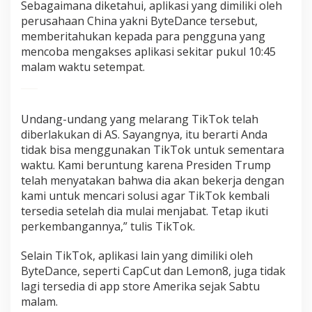
Sebagaimana diketahui, aplikasi yang dimiliki oleh
u
perusahaan China yakni ByteDance tersebut,
t
memberitahukan kepada para pengguna yang
D
i
mencoba mengakses aplikasi sekitar pukul 10:45
b
malam waktu setempat.
l
o
k
i
Undang-undang yang melarang TikTok telah
r
diberlakukan di AS. Sayangnya, itu berarti Anda
tidak bisa menggunakan TikTok untuk sementara
waktu. Kami beruntung karena Presiden Trump
telah menyatakan bahwa dia akan bekerja dengan
kami untuk mencari solusi agar TikTok kembali
tersedia setelah dia mulai menjabat. Tetap ikuti
perkembangannya,” tulis TikTok.
Selain TikTok, aplikasi lain yang dimiliki oleh
ByteDance, seperti CapCut dan Lemon8, juga tidak
lagi tersedia di app store Amerika sejak Sabtu
malam.