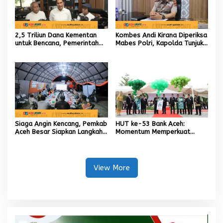
2,5 Triliun Dana Kementan
Kombes Andi Kirana Diperiksa
untuk Bencana, Pemerintah
Mabes Polri, Kapolda Tunjuk
Aceh kelola 9,7 Miliar Rupiah
Kabid TIK sebagai Pelaksana
Tugas Kapolresta Banda
Aceh
Siaga Angin Kencang, Pemkab
HUT ke-53 Bank Aceh:
Aceh Besar Siapkan Langkah
Momentum Memperkuat
Penanganan
Amanah, Menumbuhkan
Keberkahan Bagi Aceh
View More