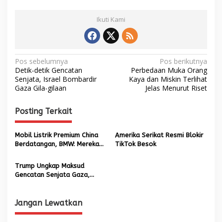
Ikuti Kami
N
Pos sebelumnya
Pos berikutnya
Detik-detik Gencatan
Perbedaan Muka Orang
a
Senjata, Israel Bombardir
Kaya dan Miskin Terlihat
Gaza Gila-gilaan
Jelas Menurut Riset
v
i
Posting Terkait
g
a
Mobil Listrik Premium China
Amerika Serikat Resmi Blokir
s
Berdatangan, BMW: Mereka
TikTok Besok
Oversupply!
i
Trump Ungkap Maksud
p
Gencatan Senjata Gaza,
Saudi-Israel Buka Hubungan
o
s
Jangan Lewatkan