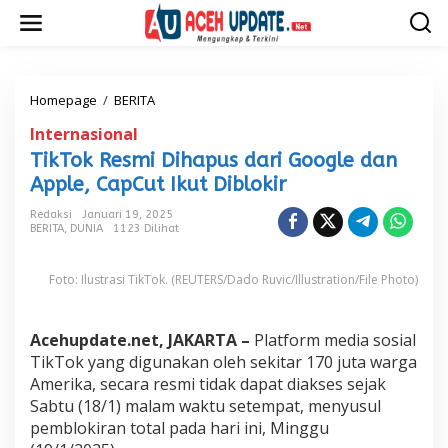
L
e
w
a
t
i
Homepage
/
BERITA
T
k
i
Internasional
e
k
k
T
TikTok Resmi Dihapus dari Google dan
o
o
Apple, CapCut Ikut Diblokir
n
k
t
R
Redaksi
Januari 19, 2025
e
e
BERITA
,
DUNIA
1123 Dilihat
n
s
m
Foto: Ilustrasi TikTok. (REUTERS/Dado Ruvic/Illustration/File Photo)
i
D
i
h
Acehupdate.net, JAKARTA –
Platform media sosial
a
TikTok yang digunakan oleh sekitar 170 juta warga
p
Amerika, secara resmi tidak dapat diakses sejak
u
Sabtu (18/1) malam waktu setempat, menyusul
s
d
pemblokiran total pada hari ini, Minggu
a