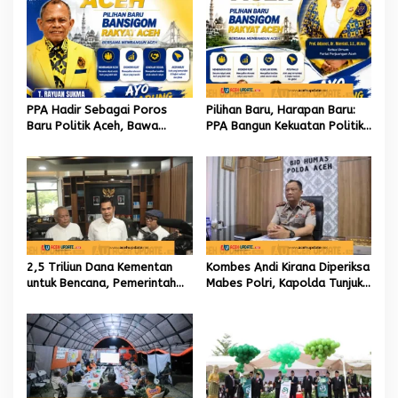
PPA Hadir Sebagai Poros
Pilihan Baru, Harapan Baru:
Baru Politik Aceh, Bawa
PPA Bangun Kekuatan Politik
Jaringan Nasional hingga
hingga Akar Rumput Aceh
Internasional untuk Kemajuan
Daerah
2,5 Triliun Dana Kementan
Kombes Andi Kirana Diperiksa
untuk Bencana, Pemerintah
Mabes Polri, Kapolda Tunjuk
Aceh kelola 9,7 Miliar Rupiah
Kabid TIK sebagai Pelaksana
Tugas Kapolresta Banda
Aceh