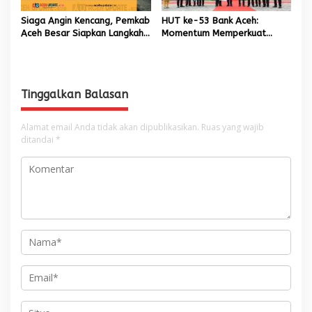
Siaga Angin Kencang, Pemkab
HUT ke-53 Bank Aceh:
Aceh Besar Siapkan Langkah
Momentum Memperkuat
Penanganan
Amanah, Menumbuhkan
Keberkahan Bagi Aceh
Tinggalkan Balasan
Alamat email Anda tidak akan dipublikasikan.
Ruas yang wajib
ditandai
*