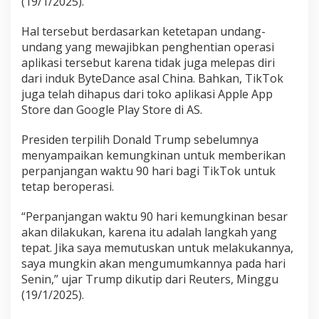
(19/1/2025).
r
i
Hal tersebut berdasarkan ketetapan undang-
G
undang yang mewajibkan penghentian operasi
o
o
aplikasi tersebut karena tidak juga melepas diri
g
dari induk ByteDance asal China. Bahkan, TikTok
l
juga telah dihapus dari toko aplikasi Apple App
e
Store dan Google Play Store di AS.
d
a
n
Presiden terpilih Donald Trump sebelumnya
A
menyampaikan kemungkinan untuk memberikan
p
perpanjangan waktu 90 hari bagi TikTok untuk
p
tetap beroperasi.
l
e
,
“Perpanjangan waktu 90 hari kemungkinan besar
C
akan dilakukan, karena itu adalah langkah yang
a
tepat. Jika saya memutuskan untuk melakukannya,
p
saya mungkin akan mengumumkannya pada hari
C
Senin,” ujar Trump dikutip dari Reuters, Minggu
u
t
(19/1/2025).
I
k