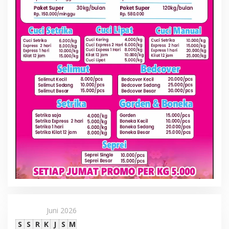
Juni 2026
S
S
R
K
J
S
M