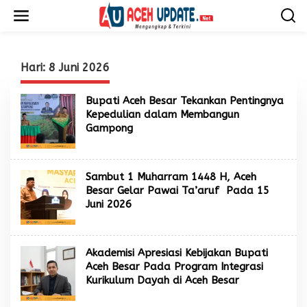
L
e
w
a
t
i
Hari:
8 Juni 2026
k
e
Bupati Aceh Besar Tekankan Pentingnya
k
Kepedulian dalam Membangun
o
Gampong
n
t
e
n
Sambut 1 Muharram 1448 H, Aceh
Besar Gelar Pawai Ta’aruf Pada 15
Juni 2026
Akademisi Apresiasi Kebijakan Bupati
Aceh Besar Pada Program Integrasi
Kurikulum Dayah di Aceh Besar