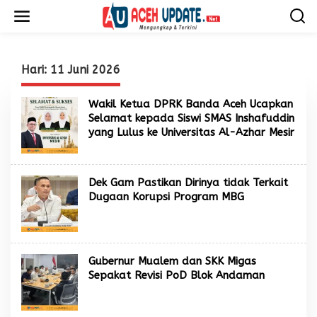
L
e
w
a
t
i
Hari:
11 Juni 2026
k
e
Wakil Ketua DPRK Banda Aceh Ucapkan
k
Selamat kepada Siswi SMAS Inshafuddin
o
yang Lulus ke Universitas Al-Azhar Mesir
n
t
e
n
Dek Gam Pastikan Dirinya tidak Terkait
Dugaan Korupsi Program MBG
Gubernur Mualem dan SKK Migas
Sepakat Revisi PoD Blok Andaman