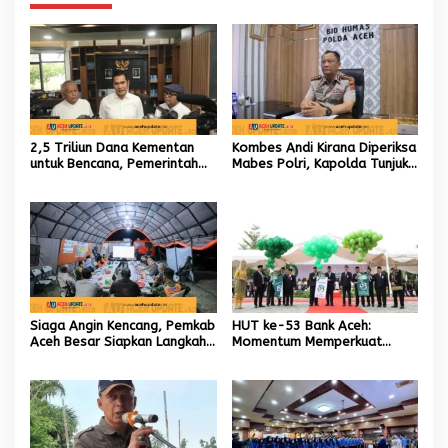
2,5 Triliun Dana Kementan
Kombes Andi Kirana Diperiksa
untuk Bencana, Pemerintah
Mabes Polri, Kapolda Tunjuk
Aceh kelola 9,7 Miliar Rupiah
Kabid TIK sebagai Pelaksana
Tugas Kapolresta Banda
Aceh
Siaga Angin Kencang, Pemkab
HUT ke-53 Bank Aceh:
Aceh Besar Siapkan Langkah
Momentum Memperkuat
Penanganan
Amanah, Menumbuhkan
Keberkahan Bagi Aceh