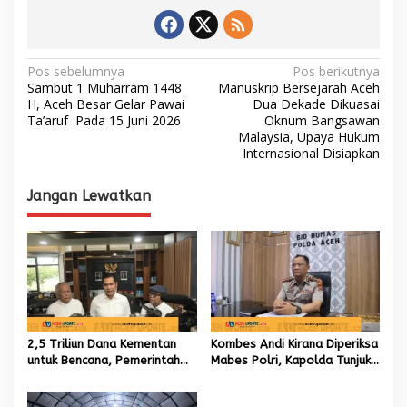
N
Pos sebelumnya
Pos berikutnya
Sambut 1 Muharram 1448
Manuskrip Bersejarah Aceh
a
H, Aceh Besar Gelar Pawai
Dua Dekade Dikuasai
Ta’aruf Pada 15 Juni 2026
Oknum Bangsawan
v
Malaysia, Upaya Hukum
i
Internasional Disiapkan
g
Jangan Lewatkan
a
s
i
p
o
s
2,5 Triliun Dana Kementan
Kombes Andi Kirana Diperiksa
untuk Bencana, Pemerintah
Mabes Polri, Kapolda Tunjuk
Aceh kelola 9,7 Miliar Rupiah
Kabid TIK sebagai Pelaksana
Tugas Kapolresta Banda