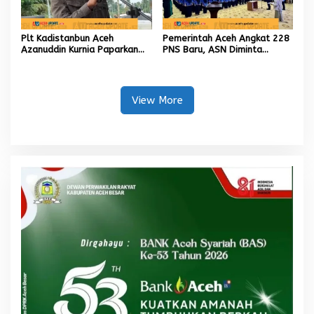
Plt Kadistanbun Aceh
Pemerintah Aceh Angkat 228
Azanuddin Kurnia Paparkan
PNS Baru, ASN Diminta
Empat Strategi Pemulihan
Wujudkan Etos Kerja yang
Sawah Rusak Berat
Tinggi
Pascabencana
View More