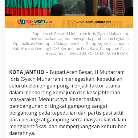
k
a
n
P
e
n
Bupati Aceh Besar H Muharram Idris (Syech Muharram),
t
menyampaikan sambutannya pada pembukaan kegiatan
i
Optimalisasi Penerapan Manajemen Aset Gampong se-Kecamatan
n
Kuta Baro di Gedung UDKP Kecamatan Kuta Baro, Kabupaten Aceh
Besar, Senin (8/6/2026). FOTO/ MC ACEH BESAR
g
n
y
a
KOTA JANTHO –
Bupati Aceh Besar, H Muharram
K
Idris (Syech Muharram) menegaskan, kepedulian
e
seluruh elemen gampong menjadi faktor utama
p
dalam mendorong kemajuan dan kesejahteraan
e
d
masyarakat. Menurutnya, keberhasilan
u
pembangunan di tingkat gampong sangat
l
bergantung pada kepedulian dan partisipasi aktif
i
para perangkat gampong serta masyarakat dalam
a
mengidentifikasi dan memperjuangkan kebutuhan
n
d
daerahnya.
a