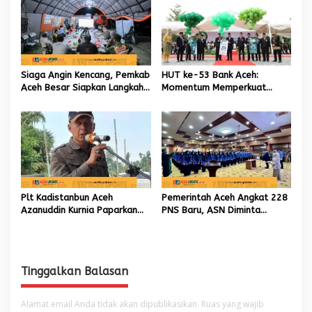
Aceh
Siaga Angin Kencang, Pemkab
HUT ke-53 Bank Aceh:
Aceh Besar Siapkan Langkah
Momentum Memperkuat
Penanganan
Amanah, Menumbuhkan
Keberkahan Bagi Aceh
Plt Kadistanbun Aceh
Pemerintah Aceh Angkat 228
Azanuddin Kurnia Paparkan
PNS Baru, ASN Diminta
Empat Strategi Pemulihan
Wujudkan Etos Kerja yang
Sawah Rusak Berat
Tinggi
Pascabencana
Tinggalkan Balasan
Alamat email Anda tidak akan dipublikasikan.
Ruas yang wajib