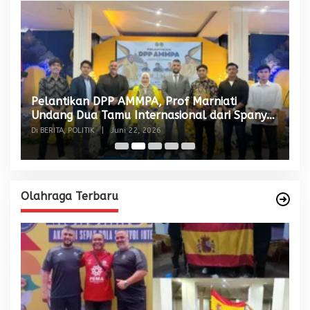
Pelantikan DPP AMMPA, Prof Marniati
W
Undang Dua Tamu Internasional dari Spanyol
S
dan Malaysia
Di BERITA, POLITIK
|
Juni 22, 2026
Di
Olahraga Terbaru