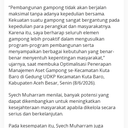
l
“Pembangunan gampong tidak akan berjalan
a
maksimal tanpa adanya kepedulian bersama.
m
Kekuatan suatu gampong sangat bergantung pada
M
e
kepedulian para perangkat dan masyarakatnya.
m
Karena itu, saya berharap seluruh elemen
b
gampong lebih proaktif dalam mengusulkan
a
program-program pembangunan serta
n
g
menyampaikan berbagai kebutuhan yang benar-
u
benar menyentuh kepentingan masyarakat,”
n
ujarnya, saat membuka Optimalisasi Penerapan
G
Manajemen Aset Gampong se-Kecamatan Kuta
a
Baro di Gedung UDKP Kecamatan Kuta Baro,
m
p
Kabupaten Aceh Besar, Senin (8/6/2026).
o
n
Syech Muharram menilai, banyak potensi yang
g
dapat dikembangkan untuk meningkatkan
kesejahteraan masyarakat apabila dikelola secara
serius dan berkelanjutan.
Pada kesempatan itu, Syech Muharram juga