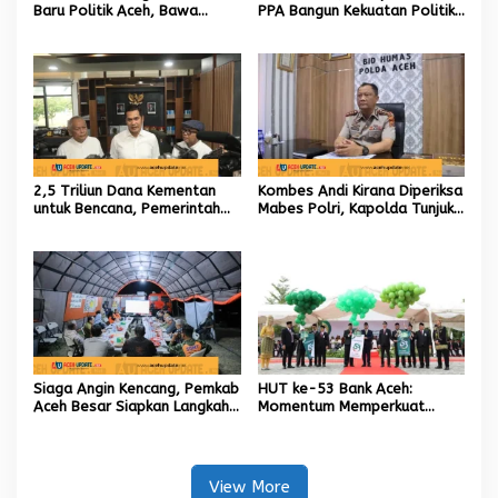
Baru Politik Aceh, Bawa
PPA Bangun Kekuatan Politik
Jaringan Nasional hingga
hingga Akar Rumput Aceh
Internasional untuk Kemajuan
Daerah
2,5 Triliun Dana Kementan
Kombes Andi Kirana Diperiksa
untuk Bencana, Pemerintah
Mabes Polri, Kapolda Tunjuk
Aceh kelola 9,7 Miliar Rupiah
Kabid TIK sebagai Pelaksana
Tugas Kapolresta Banda
Aceh
Siaga Angin Kencang, Pemkab
HUT ke-53 Bank Aceh:
Aceh Besar Siapkan Langkah
Momentum Memperkuat
Penanganan
Amanah, Menumbuhkan
Keberkahan Bagi Aceh
View More