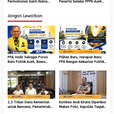
p
Permohonan Ganti Nama
Peserta Seleksi PPPK Aceh
selama 2024
Besar Didiskualifikasi
o
s
Jangan Lewatkan
PPA Hadir Sebagai Poros
Pilihan Baru, Harapan Baru:
Baru Politik Aceh, Bawa
PPA Bangun Kekuatan Politik
Jaringan Nasional hingga
hingga Akar Rumput Aceh
Internasional untuk Kemajuan
Daerah
2,5 Triliun Dana Kementan
Kombes Andi Kirana Diperiksa
untuk Bencana, Pemerintah
Mabes Polri, Kapolda Tunjuk
Aceh kelola 9,7 Miliar Rupiah
Kabid TIK sebagai Pelaksana