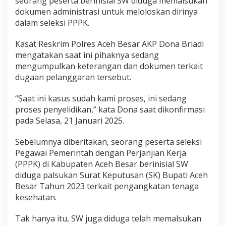
seorang peserta berinisial SW diduga memalsukan
i
dokumen administrasi untuk meloloskan dirinya
k
dalam seleksi PPPK.
i
D
u
Kasat Reskrim Polres Aceh Besar AKP Dona Briadi
g
mengatakan saat ini pihaknya sedang
a
mengumpulkan keterangan dan dokumen terkait
a
dugaan pelanggaran tersebut.
n
P
e
“Saat ini kasus sudah kami proses, ini sedang
n
proses penyelidikan,” kata Dona saat dikonfirmasi
y
pada Selasa, 21 Januari 2025.
a
l
Sebelumnya diberitakan, seorang peserta seleksi
a
h
Pegawai Pemerintah dengan Perjanjian Kerja
g
(PPPK) di Kabupaten Aceh Besar berinisial SW
u
diduga palsukan Surat Keputusan (SK) Bupati Aceh
n
Besar Tahun 2023 terkait pengangkatan tenaga
a
kesehatan.
a
n
W
Tak hanya itu, SW juga diduga telah memalsukan
e