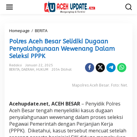
L
e
w
a
t
i
Homepage
/
BERITA
P
k
o
Polres Aceh Besar Selidiki Dugaan
e
l
k
r
Penyalahgunaan Wewenang Dalam
o
e
Seleksi PPPK
n
s
t
A
Redaksi
Januari 22, 2025
e
c
BERITA
,
DAERAH
,
HUKUM
2054 Dilihat
n
e
h
Mapolres Aceh Besar. Foto: Net.
B
e
s
a
Acehupdate.net, ACEH BESAR
– Penyidik Polres
r
Aceh Besar tengah menyelidiki kasus dugaan
S
penyalahgunaan wewenang dalam proses seleksi
e
Pegawai Pemerintah dengan Perjanjian Kerja
l
i
(PPPK). Diketahui, kasus tersebut mencuat setelah
d