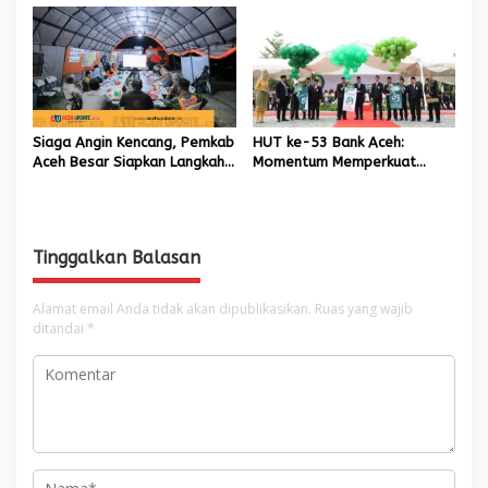
Tugas Kapolresta Banda
Aceh
Siaga Angin Kencang, Pemkab
HUT ke-53 Bank Aceh:
Aceh Besar Siapkan Langkah
Momentum Memperkuat
Penanganan
Amanah, Menumbuhkan
Keberkahan Bagi Aceh
Tinggalkan Balasan
Alamat email Anda tidak akan dipublikasikan.
Ruas yang wajib
ditandai
*