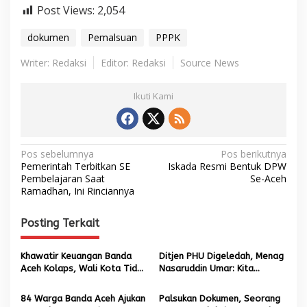
Post Views:
2,054
dokumen
Pemalsuan
PPPK
Writer: Redaksi
Editor: Redaksi
Source News
Ikuti Kami
N
Pos sebelumnya
Pos berikutnya
Pemerintah Terbitkan SE
Iskada Resmi Bentuk DPW
a
Pembelajaran Saat
Se-Aceh
Ramadhan, Ini Rinciannya
v
i
Posting Terkait
g
a
Khawatir Keuangan Banda
Ditjen PHU Digeledah, Menag
s
Aceh Kolaps, Wali Kota Tidak
Nasaruddin Umar: Kita
Rekrut Ribuan PPPK Baru
Serahkan ke KPK
i
84 Warga Banda Aceh Ajukan
Palsukan Dokumen, Seorang