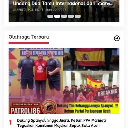
Undang Dua Tamu Internasional dari Spanyol
S
dan Malaysia
Di BERITA, POLITIK
|
Juni 22, 2026
Di
Olahraga Terbaru
1
Dukung Spanyol hingga Juara, Ketum PPA Marniati
Tegaskan Komitmen Majukan Sepak Bola Aceh