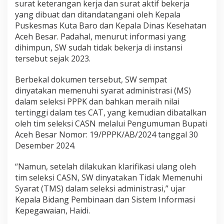
surat keterangan kerja dan surat aktif bekerja
w
yang dibuat dan ditandatangani oleh Kepala
e
Puskesmas Kuta Baro dan Kepala Dinas Kesehatan
n
a
Aceh Besar. Padahal, menurut informasi yang
n
dihimpun, SW sudah tidak bekerja di instansi
g
tersebut sejak 2023.
D
a
Berbekal dokumen tersebut, SW sempat
l
a
dinyatakan memenuhi syarat administrasi (MS)
m
dalam seleksi PPPK dan bahkan meraih nilai
S
tertinggi dalam tes CAT, yang kemudian dibatalkan
e
oleh tim seleksi CASN melalui Pengumuman Bupati
l
e
Aceh Besar Nomor: 19/PPPK/AB/2024 tanggal 30
k
Desember 2024.
s
i
“Namun, setelah dilakukan klarifikasi ulang oleh
P
tim seleksi CASN, SW dinyatakan Tidak Memenuhi
P
P
Syarat (TMS) dalam seleksi administrasi,” ujar
K
Kepala Bidang Pembinaan dan Sistem Informasi
Kepegawaian, Haidi.