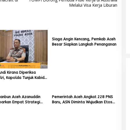
Melalui Visa Kerja Liburan
Siaga Angin Kencang, Pemkab Aceh
Besar Siapkan Langkah Penanganan
di Kirana Diperiksa
ri, Kapolda Tunjuk Kabid
ai Pelaksana Tugas
ta Banda Aceh
tanbun Aceh Azanuddin
Pemerintah Aceh Angkat 228 PNS
parkan Empat Strategi
Baru, ASN Diminta Wujudkan Etos
n Sawah Rusak Berat
Kerja yang Tinggi
cana