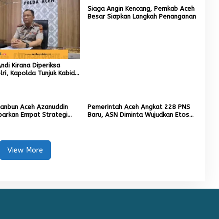
Siaga Angin Kencang, Pemkab Aceh
Besar Siapkan Langkah Penanganan
di Kirana Diperiksa
ri, Kapolda Tunjuk Kabid
ai Pelaksana Tugas
ta Banda Aceh
tanbun Aceh Azanuddin
Pemerintah Aceh Angkat 228 PNS
parkan Empat Strategi
Baru, ASN Diminta Wujudkan Etos
n Sawah Rusak Berat
Kerja yang Tinggi
cana
View More