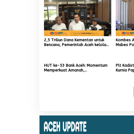
2,5 Triliun Dana Kementan untuk
Kombes An
Bencana, Pemerintah Aceh kelola
Mabes Pol
9,7 Miliar Rupiah
TIK sebag
Kapolres
HUT ke-53 Bank Aceh: Momentum
Plt Kadis
Memperkuat Amanah,
Kurnia Pa
Menumbuhkan Keberkahan Bagi
Pemuliha
Aceh
Pascaben