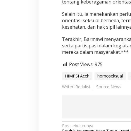
tentang keberagaman orientasi
Selain itu, ia menekankan per
orientasi seksual berbeda, ter
kesehatan, dan hak sipil lainnya
Terakhir, Barmawi menyarankan
serta partisipasi dalam kegia
mereka dalam masyarakat.***
Post Views:
975
HIMPSI Aceh
homoseksual
Writer: Redaksi
Source News
N
Pos sebelumnya
Produk Anyaman Aceh Timur Juarai I