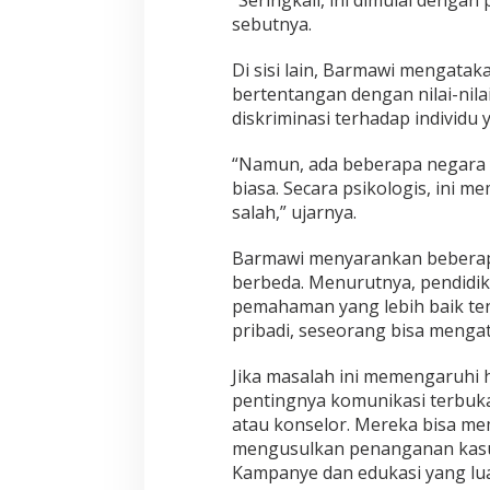
“Seringkali, ini dimulai denga
t
sebutnya.
a
s
i
Di sisi lain, Barmawi mengatak
S
bertentangan dengan nilai-nila
e
diskriminasi terhadap individu 
k
s
“Namun, ada beberapa negara y
u
a
biasa. Secara psikologis, ini 
l
salah,” ujarnya.
B
e
Barmawi menyarankan beberapa
r
berbeda. Menurutnya, pendidik
b
e
pemahaman yang lebih baik ten
d
pribadi, seseorang bisa mengata
a
Jika masalah ini memengaruh
pentingnya komunikasi terbuka d
atau konselor. Mereka bisa m
mengusulkan penanganan kasus
Kampanye dan edukasi yang lu