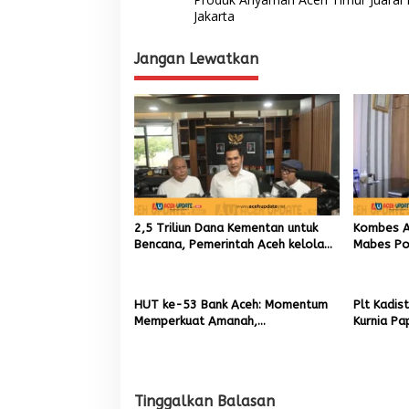
a
Jakarta
v
Jangan Lewatkan
i
g
a
s
i
p
o
2,5 Triliun Dana Kementan untuk
Kombes An
s
Bencana, Pemerintah Aceh kelola
Mabes Pol
9,7 Miliar Rupiah
TIK sebag
Kapolres
HUT ke-53 Bank Aceh: Momentum
Plt Kadis
Memperkuat Amanah,
Kurnia Pa
Menumbuhkan Keberkahan Bagi
Pemuliha
Aceh
Pascaben
Tinggalkan Balasan