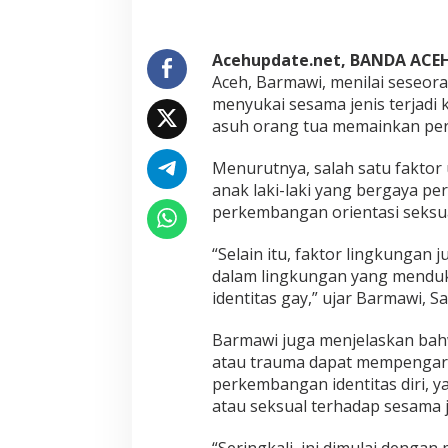
n
L
i
n
Acehupdate.net, BANDA ACE
g
Aceh, Barmawi, menilai seseora
k
menyukai sesama jenis terjadi
u
asuh orang tua memainkan pera
n
g
a
Menurutnya, salah satu faktor 
n
anak laki-laki yang bergaya p
P
perkembangan orientasi seksu
e
n
“Selain itu, faktor lingkunga
g
a
dalam lingkungan yang mendu
r
identitas gay,” ujar Barmawi, Sa
u
h
Barmawi juga menjelaskan bahw
i
atau trauma dapat mempengaruh
O
r
perkembangan identitas diri, y
i
atau seksual terhadap sesama je
e
n