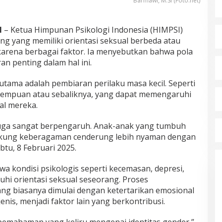
Barmawi, M.Si (Foto.net)
H
– Ketua Himpunan Psikologi Indonesia (HIMPSI)
ng yang memiliki orientasi seksual berbeda atau
 karena berbagai faktor. Ia menyebutkan bahwa pola
n penting dalam hal ini.
utama adalah pembiaran perilaku masa kecil. Seperti
erempuan atau sebaliknya, yang dapat memengaruhi
al mereka.
n juga sangat berpengaruh. Anak-anak yang tumbuh
kung keberagaman cenderung lebih nyaman dengan
btu, 8 Februari 2025.
a kondisi psikologis seperti kecemasan, depresi,
i orientasi seksual seseorang. Proses
ang biasanya dimulai dengan ketertarikan emosional
nis, menjadi faktor lain yang berkontribusi.