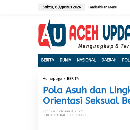
L
Tambahkan Menu
e
Sabtu, 8 Agustus 2026
w
a
t
i
k
e
k
o
n
t
BERITA
DUNIA
NASIONAL
DAERAH
POL
e
n
Homepage
/
BERITA
P
o
Pola Asuh dan Ling
l
a
Orientasi Seksual B
A
s
u
Redaksi
Februari 8, 2025
h
BERITA
,
DAERAH
975 Dilihat
d
a