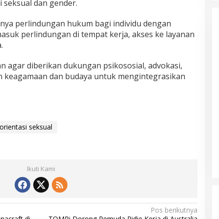
 seksual dan gender.
lunya perlindungan hukum bagi individu dengan
masuk perlindungan di tempat kerja, akses ke layanan
.
 agar diberikan dukungan psikososial, advokasi,
tan keagamaan dan budaya untuk mengintegrasikan
orientasi seksual
Ikuti Kami
Mualem tunjuk Wan Malaya jadi Pj
Ketua Partai Aceh Nagan Raya
Di BERITA, POLITIK
|
Juli 30, 2026
Pos berikutnya
nacraft di
TOMPi Dorong Pemuda Pidie Kerja di Australia