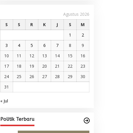
Agustus 2026
S
S
R
K
J
S
M
1
2
3
4
5
6
7
8
9
10
11
12
13
14
15
16
17
18
19
20
21
22
23
24
25
26
27
28
29
30
31
« Jul
Pelantikan DPP AMMPA, Prof
Marniati Undang Dua Tamu
Internasional dari Spanyol dan
Di BERITA, POLITIK
|
Juni 22, 2026
Politik Terbaru
Malaysia