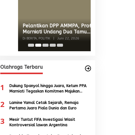
Wacana Menyatu
Singkil-Subulus
Menguat
Di BERITA, POLITIK
|
Jun
Olahraga Terbaru
1
Dukung Spanyol hingga Juara, Ketum PPA
Marniati Tegaskan Komitmen Majukan
Sepak Bola Aceh
2
Lamine Yamal Cetak Sejarah, Remaja
Pertama Juara Piala Dunia dan Euro
3
Mesir Tuntut FIFA Investigasi Wasit
Kontroversial lawan Argentina