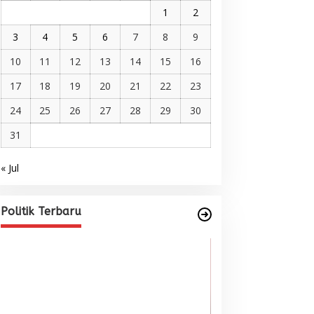
1
2
3
4
5
6
7
8
9
10
11
12
13
14
15
16
17
18
19
20
21
22
23
24
25
26
27
28
29
30
31
« Jul
Pelantikan DPP AMMPA, Prof
Marniati Undang Dua Tamu
Internasional dari Spanyol dan
Di BERITA, POLITIK
|
Juni 22, 2026
Politik Terbaru
Malaysia
Wacana Menyatu