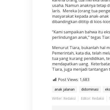
karena orang tua mereka telah
a
usaha. Namun anaknya tetap di
r
D
laris. Mereka (orang tua penge
a
masyarakat kepada anak-anak 
e
dibandingkan dititip di kios-kios
r
a
“Kami sampaikan bahwa itu eks
h
perlindungan anak,” tegas Tiar
Menurut Tiara, bukanlah hal m
Pemerintah, kata dia, telah m
tua yang kurang pendidikan, 
mendapatkan uang. Keterbatasa
Tiara, juga menjadi tantangan te
Post Views:
1,683
anak jalanan
didominasi
eks
Writer: Redaksi
Editor: Redaksi