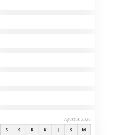
Agustus 2026
S
S
R
K
J
S
M