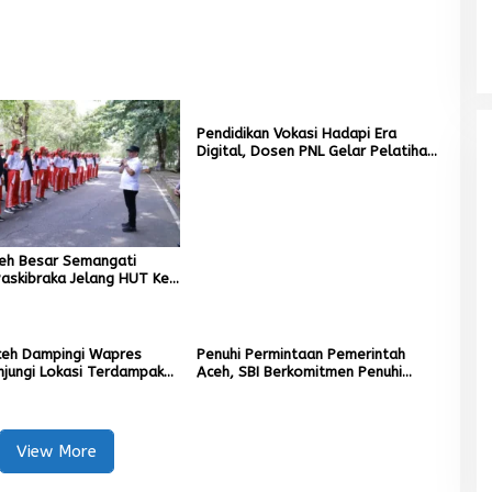
Pendidikan Vokasi Hadapi Era
Digital, Dosen PNL Gelar Pelatihan
3D Printing untuk Guru Produktif
SMK
ceh Besar Semangati
askibraka Jelang HUT Ke-
eh Dampingi Wapres
Penuhi Permintaan Pemerintah
njungi Lokasi Terdampak
Aceh, SBI Berkomitmen Penuhi
Hidrometeorologi
Kebutuhan Semen di Aceh
View More