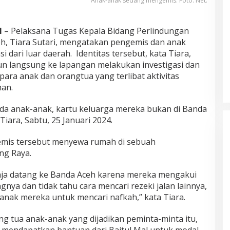
Anak-anak sedang mengemis. Foto: Net.
H
– Pelaksana Tugas Kepala Bidang Perlindungan
, Tiara Sutari, mengatakan pengemis dan anak
i dari luar daerah. Identitas tersebut, kata Tiara,
un langsung ke lapangan melakukan investigasi dan
ra anak dan orangtua yang terlibat aktivitas
nan.
da anak-anak, kartu keluarga mereka bukan di Banda
iara, Sabtu, 25 Januari 2024.
mis tersebut menyewa rumah di sebuah
ng Raya.
aja datang ke Banda Aceh karena mereka mengakui
nya dan tidak tahu cara mencari rezeki jalan lainnya,
nak mereka untuk mencari nafkah,” kata Tiara.
g tua anak-anak yang dijadikan peminta-minta itu,