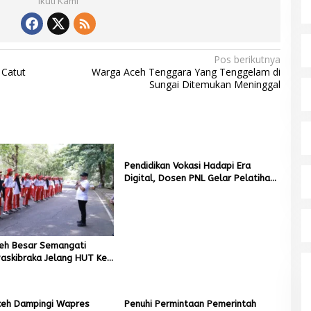
Ikuti Kami
Pos berikutnya
Catut
Warga Aceh Tenggara Yang Tenggelam di
Sungai Ditemukan Meninggal
Pendidikan Vokasi Hadapi Era
Digital, Dosen PNL Gelar Pelatihan
3D Printing untuk Guru Produktif
SMK
ceh Besar Semangati
askibraka Jelang HUT Ke-
eh Dampingi Wapres
Penuhi Permintaan Pemerintah