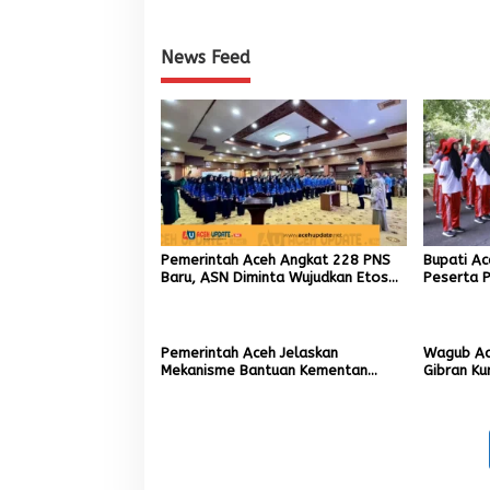
News Feed
Pemerintah Aceh Angkat 228 PNS
Bupati A
Baru, ASN Diminta Wujudkan Etos
Peserta P
Kerja yang Tinggi
81 RI
Pemerintah Aceh Jelaskan
Wagub Ac
Mekanisme Bantuan Kementan
Gibran Ku
Rp2,5 Triliun untuk Pemulihan
Bencana 
Sawah dan Kebun