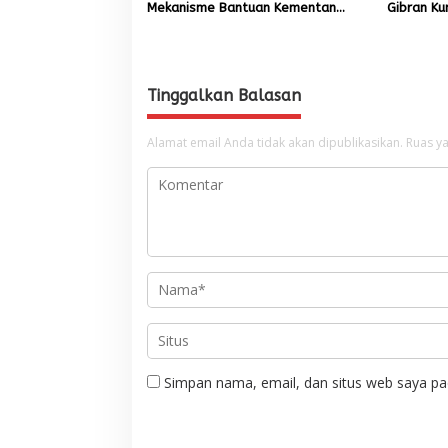
Mekanisme Bantuan Kementan
Gibran Ku
Rp2,5 Triliun untuk Pemulihan
Bencana 
Sawah dan Kebun
Tinggalkan Balasan
Alamat email Anda tidak akan dipublikasikan.
Ruas ya
Simpan nama, email, dan situs web saya pa