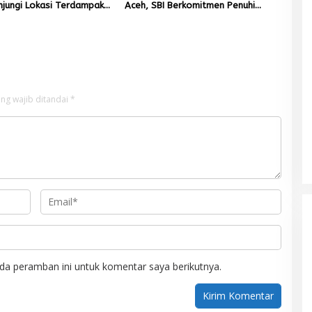
njungi Lokasi Terdampak
Aceh, SBI Berkomitmen Penuhi
Hidrometeorologi
Kebutuhan Semen di Aceh
ng wajib ditandai
*
Mualem tunjuk Wan Malaya jadi Pj
Ketua Partai Aceh Nagan Raya
Di BERITA, POLITIK
|
Juli 30, 2026
da peramban ini untuk komentar saya berikutnya.