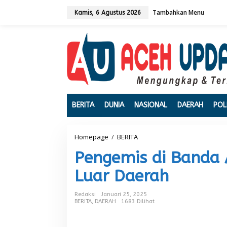
L
Tambahkan Menu
e
Kamis, 6 Agustus 2026
w
a
t
i
k
e
k
o
n
t
BERITA
DUNIA
NASIONAL
DAERAH
POL
e
n
Homepage
/
BERITA
P
e
Pengemis di Banda 
n
g
Luar Daerah
e
m
i
Redaksi
Januari 25, 2025
s
BERITA
,
DAERAH
1683 Dilihat
d
i