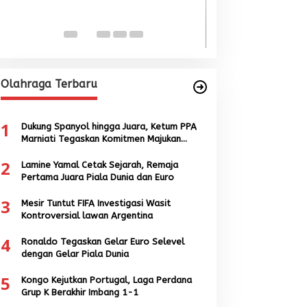
Singkil-Subulus
Menguat
Di BERITA, POLITIK
|
Jun
Olahraga Terbaru
1
Dukung Spanyol hingga Juara, Ketum PPA
Marniati Tegaskan Komitmen Majukan
Sepak Bola Aceh
2
Lamine Yamal Cetak Sejarah, Remaja
Pertama Juara Piala Dunia dan Euro
3
Mesir Tuntut FIFA Investigasi Wasit
Kontroversial lawan Argentina
4
Ronaldo Tegaskan Gelar Euro Selevel
dengan Gelar Piala Dunia
5
Kongo Kejutkan Portugal, Laga Perdana
Grup K Berakhir Imbang 1-1