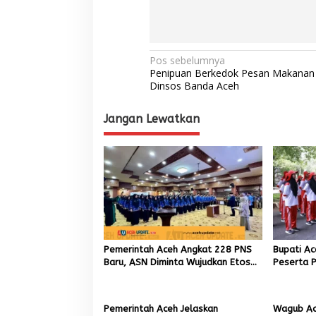
N
Pos sebelumnya
Penipuan Berkedok Pesan Makanan 
a
Dinsos Banda Aceh
v
Jangan Lewatkan
i
g
a
s
i
p
o
Pemerintah Aceh Angkat 228 PNS
Bupati A
s
Baru, ASN Diminta Wujudkan Etos
Peserta P
Kerja yang Tinggi
81 RI
Pemerintah Aceh Jelaskan
Wagub Ac