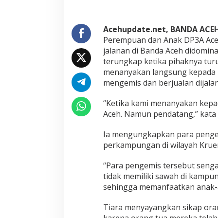
B
a
n
d
Acehupdate.net, BANDA ACE
a
Perempuan dan Anak DP3A Aceh
A
jalanan di Banda Aceh didominas
c
terungkap ketika pihaknya tur
e
menanyakan langsung kepada pa
h
D
mengemis dan berjualan dijala
i
d
“Ketika kami menanyakan kepa
o
Aceh. Namun pendatang,” kata T
m
i
n
Ia mengungkapkan para penge
a
perkampungan di wilayah Krue
s
i
“Para pengemis tersebut seng
A
tidak memiliki sawah di kampung
n
a
sehingga memanfaatkan anak-a
k
L
Tiara menyayangkan sikap oran
u