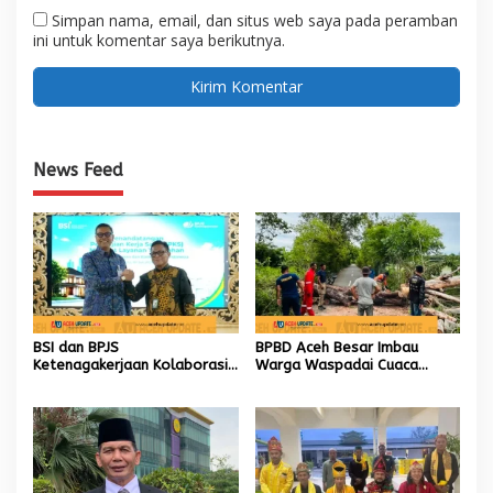
Simpan nama, email, dan situs web saya pada peramban
ini untuk komentar saya berikutnya.
News Feed
BSI dan BPJS
BPBD Aceh Besar Imbau
Ketenagakerjaan Kolaborasi
Warga Waspadai Cuaca
Buka Akses KPR Syariah 30
Ekstrem, Lima Kejadian
Tahun untuk Jutaan Pekerja
Tercatat dalam Dua Pekan
Terakhir