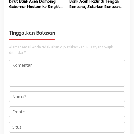
Dirut Bank Aceh Dampingi
Bank Aceh Hadir di Tengah
Gubernur Mualem ke Singkil:
Bencana, Salurkan Bantuan
Serahkan Bantuan untuk
untuk Mahasiswa UIN Ar-
Korban Banjir dan Tinjau
Raniry Korban Banjir
Jembatan Putus
Tinggalkan Balasan
Alamat email Anda tidak akan dipublikasikan.
Ruas yang wajib
ditandai
*