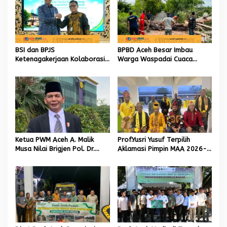
i
p
o
s
BSI dan BPJS
BPBD Aceh Besar Imbau
Ketenagakerjaan Kolaborasi
Warga Waspadai Cuaca
Buka Akses KPR Syariah 30
Ekstrem, Lima Kejadian
Tahun untuk Jutaan Pekerja
Tercatat dalam Dua Pekan
Terakhir
Ketua PWM Aceh A. Malik
Prof.Yusri Yusuf Terpilih
Musa Nilai Brigjen Pol. Dr.
Aklamasi Pimpin MAA 2026-
Dedy Tabrani Sosok Teladan
2031
Putra Aceh: Berilmu, Religius,
dan Peduli Generasi Masa
Depan