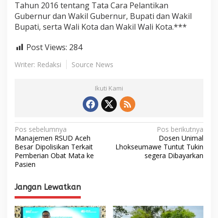
Tahun 2016 tentang Tata Cara Pelantikan
Gubernur dan Wakil Gubernur, Bupati dan Wakil
Bupati, serta Wali Kota dan Wakil Wali Kota.***
Post Views:
284
Writer: Redaksi
Source News
Ikuti Kami
N
Pos sebelumnya
Pos berikutnya
Manajemen RSUD Aceh
Dosen Unimal
a
Besar Dipolisikan Terkait
Lhokseumawe Tuntut Tukin
Pemberian Obat Mata ke
segera Dibayarkan
v
Pasien
i
g
Jangan Lewatkan
a
s