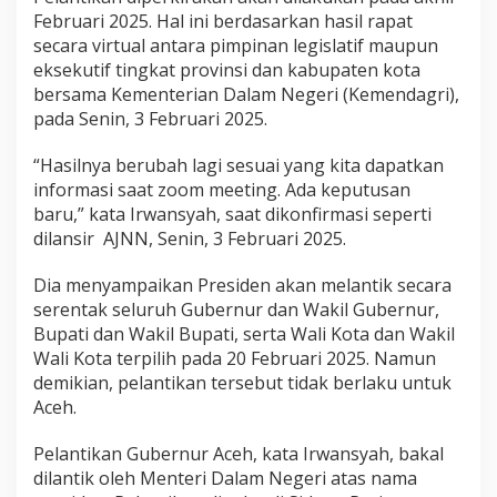
n
Februari 2025. Hal ini berdasarkan hasil rapat
d
secara virtual antara pimpinan legislatif maupun
a
eksekutif tingkat provinsi dan kabupaten kota
A
bersama Kementerian Dalam Negeri (Kemendagri),
c
e
pada Senin, 3 Februari 2025.
h
D
“Hasilnya berubah lagi sesuai yang kita dapatkan
i
informasi saat zoom meeting. Ada keputusan
u
baru,” kata Irwansyah, saat dikonfirmasi seperti
n
d
dilansir AJNN, Senin, 3 Februari 2025.
u
r
Dia menyampaikan Presiden akan melantik secara
serentak seluruh Gubernur dan Wakil Gubernur,
Bupati dan Wakil Bupati, serta Wali Kota dan Wakil
Wali Kota terpilih pada 20 Februari 2025. Namun
demikian, pelantikan tersebut tidak berlaku untuk
Aceh.
Pelantikan Gubernur Aceh, kata Irwansyah, bakal
dilantik oleh Menteri Dalam Negeri atas nama