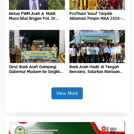
Ketua PWM Aceh A. Malik
Prof.Yusri Yusuf Terpilih
Musa Nilai Brigjen Pol. Dr.
Aklamasi Pimpin MAA 2026-
Dedy Tabrani Sosok Teladan
2031
Putra Aceh: Berilmu, Religius,
dan Peduli Generasi Masa
Depan
Dirut Bank Aceh Dampingi
Bank Aceh Hadir di Tengah
Gubernur Mualem ke Singkil:
Bencana, Salurkan Bantuan
Serahkan Bantuan untuk
untuk Mahasiswa UIN Ar-
Korban Banjir dan Tinjau
Raniry Korban Banjir
Jembatan Putus
View More