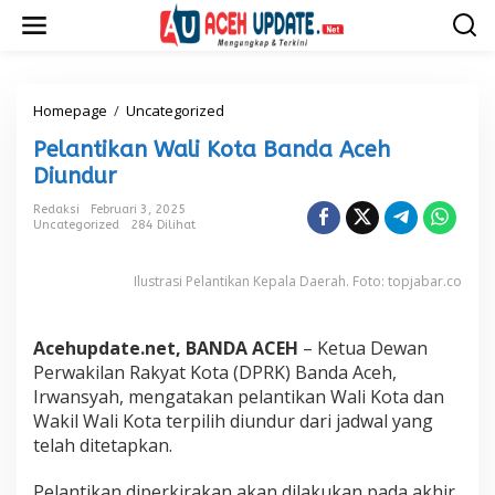
L
e
w
a
t
i
Homepage
/
Uncategorized
P
k
e
Pelantikan Wali Kota Banda Aceh
e
l
k
a
Diundur
o
n
n
t
Redaksi
Februari 3, 2025
t
Uncategorized
284 Dilihat
i
e
k
n
a
Ilustrasi Pelantikan Kepala Daerah. Foto: topjabar.co
n
W
a
Acehupdate.net, BANDA ACEH
– Ketua Dewan
l
i
Perwakilan Rakyat Kota (DPRK) Banda Aceh,
K
Irwansyah, mengatakan pelantikan Wali Kota dan
o
Wakil Wali Kota terpilih diundur dari jadwal yang
t
telah ditetapkan.
a
B
a
Pelantikan diperkirakan akan dilakukan pada akhir