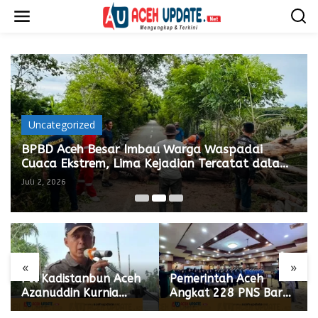
L
e
w
a
t
i
k
e
k
o
Uncategorized
n
t
BPBD Aceh Besar Imbau Warga Waspadai
e
Cuaca Ekstrem, Lima Kejadian Tercatat dalam
n
Dua Pekan Terakhir
Juli 2, 2026
«
»
Plt Kadistanbun Aceh
Pemerintah Aceh
Azanuddin Kurnia
Angkat 228 PNS Baru,
Paparkan Empat
ASN Diminta Wujudkan