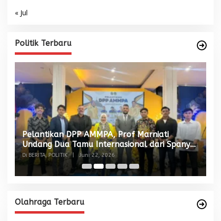
« Jul
Politik Terbaru
Pelantikan DPP AMMPA, Prof Marniati
W
Undang Dua Tamu Internasional dari Spanyol
S
dan Malaysia
Di BERITA, POLITIK
|
Juni 22, 2026
Di
Olahraga Terbaru