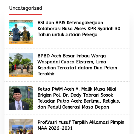
Strategi Pemulihan
Etos Kerja yang Tinggi
Sawah Rusak Berat
Uncategorized
Pascabencana
BSI dan BPJS Ketenagakerjaan
Kolaborasi Buka Akses KPR Syariah 30
Tahun untuk Jutaan Pekerja
BPBD Aceh Besar Imbau Warga
Waspadai Cuaca Ekstrem, Lima
Kejadian Tercatat dalam Dua Pekan
Terakhir
Ketua PWM Aceh A. Malik Musa Nilai
Brigjen Pol. Dr. Dedy Tabrani Sosok
Teladan Putra Aceh: Berilmu, Religius,
dan Peduli Generasi Masa Depan
Prof.Yusri Yusuf Terpilih Aklamasi Pimpin
MAA 2026-2031