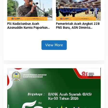
Plt Kadistanbun Aceh
Pemerintah Aceh Angkat 228
Azanuddin Kurnia Paparkan
PNS Baru, ASN Diminta
Empat Strategi Pemulihan
Wujudkan Etos Kerja yang
Sawah Rusak Berat
Tinggi
Pascabencana
View More