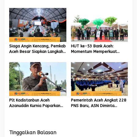
Aceh kelola 9,7 Miliar Rupiah
Kabid TIK sebagai Pelaksana
Tugas Kapolresta Banda
Aceh
Siaga Angin Kencang, Pemkab
HUT ke-53 Bank Aceh:
Aceh Besar Siapkan Langkah
Momentum Memperkuat
Penanganan
Amanah, Menumbuhkan
Keberkahan Bagi Aceh
Plt Kadistanbun Aceh
Pemerintah Aceh Angkat 228
Azanuddin Kurnia Paparkan
PNS Baru, ASN Diminta
Empat Strategi Pemulihan
Wujudkan Etos Kerja yang
Sawah Rusak Berat
Tinggi
Pascabencana
Tinggalkan Balasan