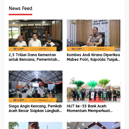
News Feed
2,5 Triliun Dana Kementan
Kombes Andi Kirana Diperiksa
untuk Bencana, Pemerintah
Mabes Polri, Kapolda Tunjuk
Aceh kelola 9,7 Miliar Rupiah
Kabid TIK sebagai Pelaksana
Tugas Kapolresta Banda
Aceh
Siaga Angin Kencang, Pemkab
HUT ke-53 Bank Aceh:
Aceh Besar Siapkan Langkah
Momentum Memperkuat
Penanganan
Amanah, Menumbuhkan
Keberkahan Bagi Aceh