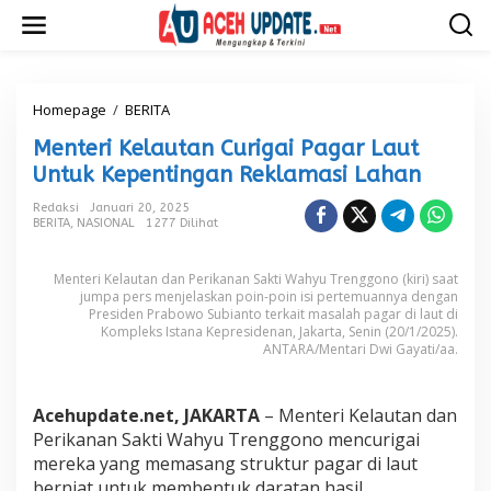
L
e
w
a
t
i
Homepage
/
BERITA
M
k
e
Menteri Kelautan Curigai Pagar Laut
e
n
k
t
Untuk Kepentingan Reklamasi Lahan
o
e
n
r
Redaksi
Januari 20, 2025
t
BERITA
,
NASIONAL
1277 Dilihat
i
e
K
n
e
Menteri Kelautan dan Perikanan Sakti Wahyu Trenggono (kiri) saat
l
jumpa pers menjelaskan poin-poin isi pertemuannya dengan
a
Presiden Prabowo Subianto terkait masalah pagar di laut di
u
Kompleks Istana Kepresidenan, Jakarta, Senin (20/1/2025).
t
ANTARA/Mentari Dwi Gayati/aa.
a
n
C
Acehupdate.net, JAKARTA
– Menteri Kelautan dan
u
Perikanan Sakti Wahyu Trenggono mencurigai
r
mereka yang memasang struktur pagar di laut
i
g
berniat untuk membentuk daratan hasil