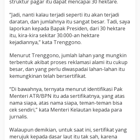
struktur pagar itu dapat mencapai 30 hektare.
a
n
“Jadi, nanti kalau terjadi seperti itu akan terjadi
R
daratan, dan jumlahnya itu sangat besar. Tadi, saya
e
k
laporkan kepada Bapak Presiden, dari 30 hektare
l
itu, kira-kira sekitar 30.000-an hektare
a
kejadiannya,” kata Trenggono.
m
a
Menurut Trenggono, jumlah lahan yang mungkin
s
i
terbentuk akibat proses reklamasi alami itu cukup
L
besar, dan yang perlu diwaspadai lahan-lahan itu
a
kemungkinan telah bersertifikat.
h
a
“Di bawahnya, ternyata menurut identifikasi Pak
n
Menteri ATR/BPN itu ada sertifikatnya, yang atas
nama siapa, atas nama siapa, teman-teman bisa
cek sendiri,” kata Menteri Kelautan kepada para
jurnalis.
Walaupun demikian, untuk saat ini, sertifikat yang
merujuk kepada dasar laut itu tak sah, karena