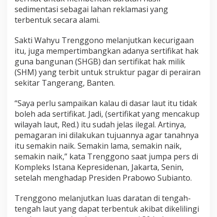
a
sedimentasi sebagai lahan reklamasi yang
i
terbentuk secara alami.
P
a
Sakti Wahyu Trenggono melanjutkan kecurigaan
g
a
itu, juga mempertimbangkan adanya sertifikat hak
r
guna bangunan (SHGB) dan sertifikat hak milik
L
(SHM) yang terbit untuk struktur pagar di perairan
a
sekitar Tangerang, Banten.
u
t
U
“Saya perlu sampaikan kalau di dasar laut itu tidak
n
boleh ada sertifikat. Jadi, (sertifikat yang mencakup
t
wilayah laut, Red.) itu sudah jelas ilegal. Artinya,
u
pemagaran ini dilakukan tujuannya agar tanahnya
k
itu semakin naik. Semakin lama, semakin naik,
K
e
semakin naik,” kata Trenggono saat jumpa pers di
p
Kompleks Istana Kepresidenan, Jakarta, Senin,
e
setelah menghadap Presiden Prabowo Subianto.
n
t
Trenggono melanjutkan luas daratan di tengah-
i
n
tengah laut yang dapat terbentuk akibat dikelilingi
g