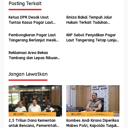
Posting Terkait
a
s
Ketua DPR Desak Usut
Ilmiza Bakal Tempuh Jalur
i
Tuntas Kasus Pagar Laut
Hukum Terkait Tuduhan
p
hingga Ungkap Pemiliknya
Penyerobotan Lahan
Pembongkaran Pagar Laut
KKP Sebut Penyidikan Pagar
o
Tangerang Berlanjut meski
Laut Tangerang Tetap Lanjut
s
Menteri KP Minta Dihentikan
Meski Telah Dibongkar
Reklamasi Area Bekas
Tambang dan Lepas Ribuan
Calon Induk Ikan Kakap Putih
di Sungai Krueng Aceh
Jangan Lewatkan
2,5 Triliun Dana Kementan
Kombes Andi Kirana Diperiksa
untuk Bencana, Pemerintah
Mabes Polri, Kapolda Tunjuk