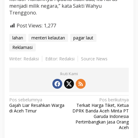
menjadi milik negara,” kata Sakti Wahyu
Trenggono.
Post Views:
1,277
lahan
menteri kelautan
pagar laut
Reklamasi
Writer: Redaksi
Editor: Redaksi
Source News
Ikuti Kami
N
Pos sebelumnya
Pos berikutnya
Gajah Liar Resahkan Warga
Terkait Harga Tiket, Ketua
a
di Aceh Timur
DPRK Banda Aceh Minta PT
Garuda Indonesia
v
Pertimbangkan Jasa Orang
i
Aceh
g