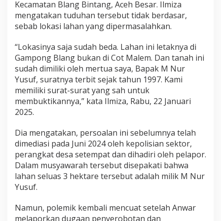
Kecamatan Blang Bintang, Aceh Besar. Ilmiza
u
mengatakan tuduhan tersebut tidak berdasar,
r
H
sebab lokasi lahan yang dipermasalahkan.
u
k
“Lokasinya saja sudah beda. Lahan ini letaknya di
u
Gampong Blang bukan di Cot Malem. Dan tanah ini
m
sudah dimiliki oleh mertua saya, Bapak M Nur
T
e
Yusuf, suratnya terbit sejak tahun 1997. Kami
r
memiliki surat-surat yang sah untuk
k
membuktikannya,” kata Ilmiza, Rabu, 22 Januari
a
2025.
i
t
T
Dia mengatakan, persoalan ini sebelumnya telah
u
dimediasi pada Juni 2024 oleh kepolisian sektor,
d
perangkat desa setempat dan dihadiri oleh pelapor.
u
Dalam musyawarah tersebut disepakati bahwa
h
a
lahan seluas 3 hektare tersebut adalah milik M Nur
n
Yusuf.
P
e
Namun, polemik kembali mencuat setelah Anwar
n
melaporkan dugaan penyerobotan dan
y