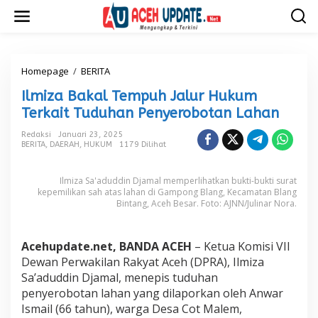
L
e
w
a
t
i
Homepage
/
BERITA
I
k
l
Ilmiza Bakal Tempuh Jalur Hukum
e
m
k
i
Terkait Tuduhan Penyerobotan Lahan
o
z
n
a
Redaksi
Januari 23, 2025
t
BERITA
,
DAERAH
,
HUKUM
1179 Dilihat
B
e
a
n
k
Ilmiza Sa'aduddin Djamal memperlihatkan bukti-bukti surat
a
kepemilikan sah atas lahan di Gampong Blang, Kecamatan Blang
l
Bintang, Aceh Besar. Foto: AJNN/Julinar Nora.
T
e
m
Acehupdate.net, BANDA ACEH
– Ketua Komisi VII
p
Dewan Perwakilan Rakyat Aceh (DPRA), Ilmiza
u
h
Sa’aduddin Djamal, menepis tuduhan
J
penyerobotan lahan yang dilaporkan oleh Anwar
a
Ismail (66 tahun), warga Desa Cot Malem,
l