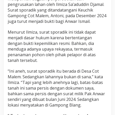
e
pengrusakan lahan oleh Ilmiza Sa’aduddin Djamal.
r
Surat sporadik yang ditandatangani Keuchik
o
Gampong Cot Malem, Antoni, pada Desember 2024
b
juga turut menjadi bukti bagi Anwar Ismail.
o
t
a
Menurut Ilmiza, surat sporadik ini tidak dapat
n
menjadi dasar hukum karena bertentangan
L
dengan bukti kepemilikan resmi. Bahkan, dia
a
menduga adanya upaya rekayasa, termasuk
h
penanaman pohon oleh pihak pelapor di atas
a
n
tanah tersebut.
“Ini aneh, surat sporadik itu berada di Desa Cot
Malem. Sedangkan lahannya bukan di sana,” kata
Ilmiza. “Tapi yang lebih anehnya lagi, batas-batas
tanah ini sama persis dengan dokumen saya,
bahkan sama persis dengan surat milik Pak Anwar
sendiri yang dibuat bulan Juni 2024. Sedangkan
lokasi menyatakan di Gampong Blang.