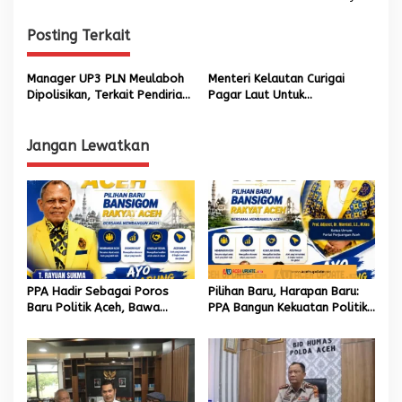
i
Posting Terkait
g
a
Manager UP3 PLN Meulaboh
Menteri Kelautan Curigai
s
Dipolisikan, Terkait Pendirian
Pagar Laut Untuk
Tiang Listrik
Kepentingan Reklamasi Lahan
i
p
Jangan Lewatkan
o
s
PPA Hadir Sebagai Poros
Pilihan Baru, Harapan Baru:
Baru Politik Aceh, Bawa
PPA Bangun Kekuatan Politik
Jaringan Nasional hingga
hingga Akar Rumput Aceh
Internasional untuk Kemajuan
Daerah