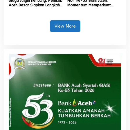
Siaga Angin Kencang, Pemkab
HUT ke-53 Bank Aceh:
Aceh Besar Siapkan Langkah
Momentum Memperkuat
Penanganan
Amanah, Menumbuhkan
Keberkahan Bagi Aceh
View More