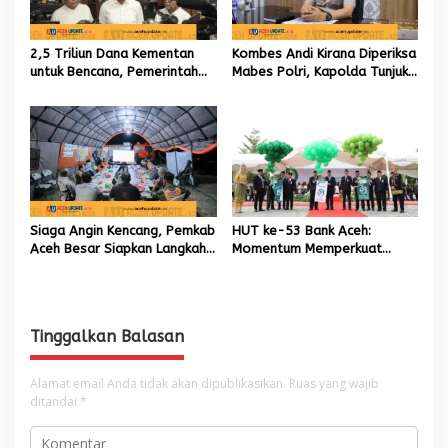
2,5 Triliun Dana Kementan
Kombes Andi Kirana Diperiksa
untuk Bencana, Pemerintah
Mabes Polri, Kapolda Tunjuk
Aceh kelola 9,7 Miliar Rupiah
Kabid TIK sebagai Pelaksana
Tugas Kapolresta Banda
Aceh
Siaga Angin Kencang, Pemkab
HUT ke-53 Bank Aceh:
Aceh Besar Siapkan Langkah
Momentum Memperkuat
Penanganan
Amanah, Menumbuhkan
Keberkahan Bagi Aceh
Tinggalkan Balasan
Alamat email Anda tidak akan dipublikasikan.
Ruas yang wajib
ditandai
*