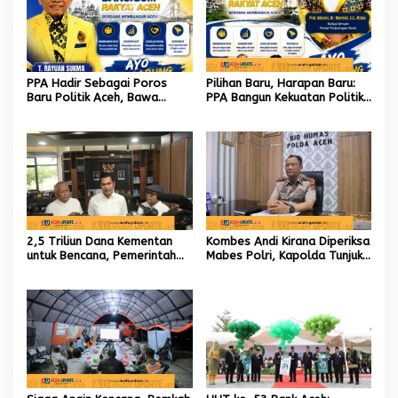
PPA Hadir Sebagai Poros
Pilihan Baru, Harapan Baru:
Baru Politik Aceh, Bawa
PPA Bangun Kekuatan Politik
Jaringan Nasional hingga
hingga Akar Rumput Aceh
Internasional untuk Kemajuan
Daerah
2,5 Triliun Dana Kementan
Kombes Andi Kirana Diperiksa
untuk Bencana, Pemerintah
Mabes Polri, Kapolda Tunjuk
Aceh kelola 9,7 Miliar Rupiah
Kabid TIK sebagai Pelaksana
Tugas Kapolresta Banda
Aceh