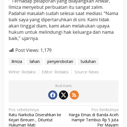
” Terhadap pelaporan yang dilayangkan Anwar,
Ilmiza menyebut perbuatan itu sangat zalim.
Padahal masalah sudah selesai saat mediasi. “Nama
baik saya yang dipertaruhkan di sini. Kami tidak
akan tinggal diam, kami akan melakukan upaya
hukum untuk melindungi hak keluarga dan nama
baik,” ujarnya.
Post Views:
1,179
Ilmiza
lahan
penyerobotan
tuduhan
Writer: Redaksi
Editor: Redaksi
Source News
Ikuti Kami
N
Pos sebelumnya
Pos berikutnya
Ratu Narkoba Diserahkan ke
Harga Emas di Banda Aceh
a
Kejari Bireuen , Dituntut
Hampir Tembus Rp 5 Juta
Hukuman Mati
Per Mayam
v