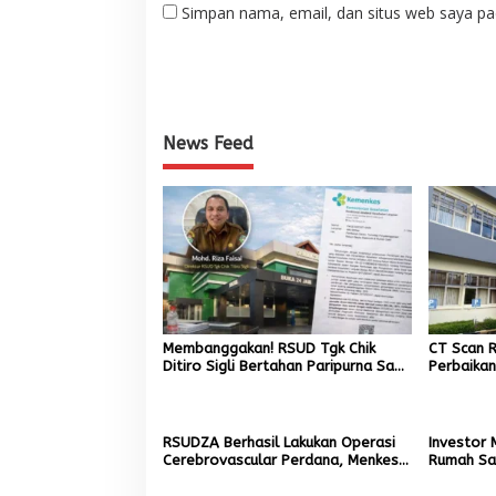
Simpan nama, email, dan situs web saya pa
News Feed
Membanggakan! RSUD Tgk Chik
CT Scan R
Ditiro Sigli Bertahan Paripurna Saat
Perbaika
Banyak RS di Aceh Terkena Evaluasi
Impor
RME Kemenkes
RSUDZA Berhasil Lakukan Operasi
Investor 
Cerebrovascular Perdana, Menkes
Rumah Sak
Janjikan Tambahan Fasilitas
Kurangi W
Negeri