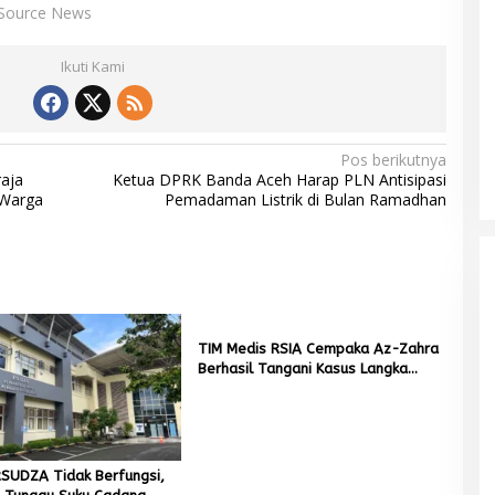
Source News
Ikuti Kami
Pos berikutnya
aja
Ketua DPRK Banda Aceh Harap PLN Antisipasi
 Warga
Pemadaman Listrik di Bulan Ramadhan
Mualem tunjuk Wan Malaya jadi Pj
Ketua Partai Aceh Nagan Raya
Di BERITA, POLITIK
|
Juli 30, 2026
TIM Medis RSIA Cempaka Az-Zahra
Berhasil Tangani Kasus Langka
Kelainan Alat kelamin
SUDZA Tidak Berfungsi,