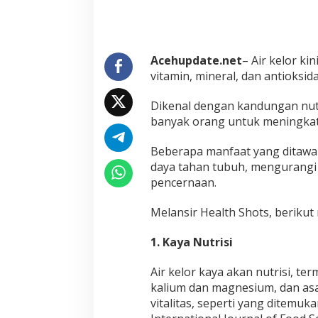
r
B
i
a
s
Acehupdate.net
– Air kelor k
a
vitamin, mineral, dan antioksida
d
a
r
Dikenal dengan kandungan nutri
i
banyak orang untuk meningka
A
i
Beberapa manfaat yang ditawa
r
daya tahan tubuh, mengurang
R
e
pencernaan.
b
u
Melansir Health Shots, berikut
s
a
1. Kaya Nutrisi
n
K
e
Air kelor kaya akan nutrisi, ter
l
kalium dan magnesium, dan a
o
vitalitas, seperti yang ditemuk
r