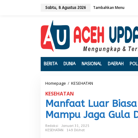
L
Tambahkan Menu
e
Sabtu, 8 Agustus 2026
w
a
t
i
k
e
k
o
n
t
BERITA
DUNIA
NASIONAL
DAERAH
POL
e
n
Homepage
/
KESEHATAN
M
a
KESEHATAN
n
f
Manfaat Luar Biasa 
a
a
Mampu Jaga Gula Da
t
L
Redaksi
Januari 31, 2025
u
KESEHATAN
149 Dilihat
a