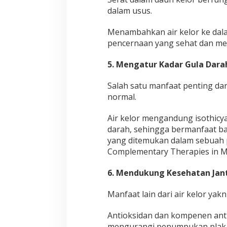
t
dalam usus.
a
b
i
Menambahkan air kelor ke da
l
pencernaan yang sehat dan me
5. Mengatur Kadar Gula Dar
Salah satu manfaat penting dar
normal.
Air kelor mengandung isothicy
darah, sehingga bermanfaat bagi
yang ditemukan dalam sebuah pe
Complementary Therapies in Me
6. Mendukung Kesehatan Ja
Manfaat lain dari air kelor yak
Antioksidan dan kompenen an
mengurangi penumpukan plak di 