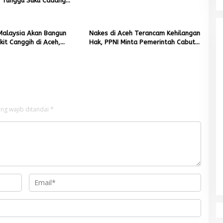
n Tunggu Suku Cadang
Malaysia Akan Bangun
Nakes di Aceh Terancam Kehilangan
it Canggih di Aceh,
Hak, PPNI Minta Pemerintah Cabut
arga Berobat ke Luar
Pergub TPP
ng wajib ditandai
*