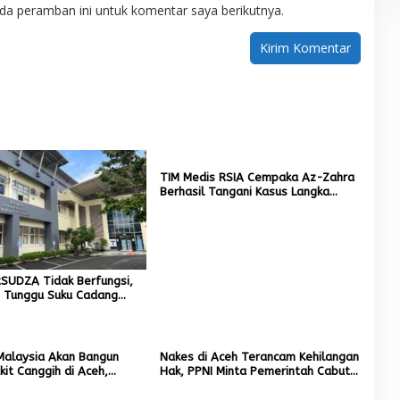
da peramban ini untuk komentar saya berikutnya.
TIM Medis RSIA Cempaka Az-Zahra
Berhasil Tangani Kasus Langka
Kelainan Alat kelamin
SUDZA Tidak Berfungsi,
n Tunggu Suku Cadang
Malaysia Akan Bangun
Nakes di Aceh Terancam Kehilangan
it Canggih di Aceh,
Hak, PPNI Minta Pemerintah Cabut
arga Berobat ke Luar
Pergub TPP