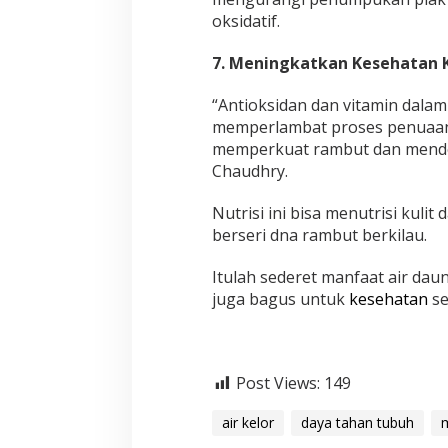
oksidatif.
7. Meningkatkan Kesehatan 
“Antioksidan dan vitamin dalam 
memperlambat proses penuaan,
memperkuat rambut dan mendor
Chaudhry.
Nutrisi ini bisa menutrisi kuli
berseri dna rambut berkilau.
Itulah sederet manfaat air dau
juga bagus untuk
kesehatan
se
Post Views:
149
air kelor
daya tahan tubuh