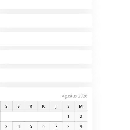
Agustus 2026
S
S
R
K
J
S
M
1
2
3
4
5
6
7
8
9