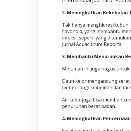
International Journal of Food S
,
M
a
2. Meningkatkan Kekebalan
m
p
Tak hanya menghidrasi tubuh, a
u
flavonoid, yang membantu men
J
infeksi, seperti yang ditemuka
a
g
jurnal Aquaculture Reports.
a
G
3. Membantu Menurunkan Be
u
l
Minuman ini juga bagus untuk
a
D
a
Daun kelor mengandung serat
r
mengurangi keinginan dan men
a
h
Air kelor juga bisa membantu
T
penurunan berat badan.
e
t
a
4. Meningkatkan Pencernaa
p
S
Serat dalam daun kelor berfung