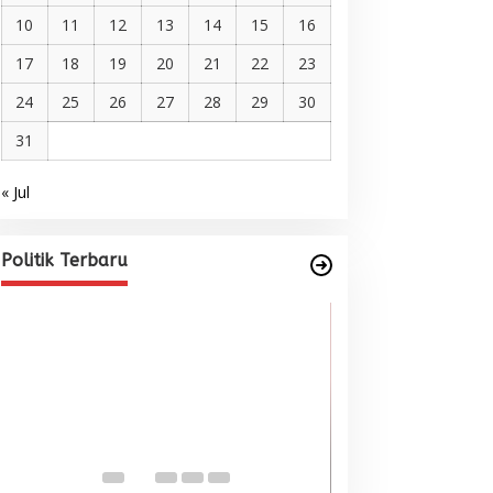
10
11
12
13
14
15
16
17
18
19
20
21
22
23
24
25
26
27
28
29
30
31
« Jul
Pelantikan DPP AMMPA, Prof
Marniati Undang Dua Tamu
Internasional dari Spanyol dan
Di BERITA, POLITIK
|
Juni 22, 2026
Politik Terbaru
Malaysia
Wacana Menyatu
Singkil-Subulus
Menguat
Di BERITA, POLITIK
|
Jun