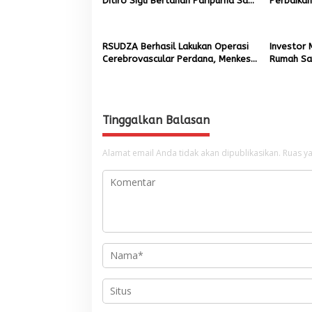
Ditiro Sigli Bertahan Paripurna Saat
Perbaika
Banyak RS di Aceh Terkena Evaluasi
Impor
RME Kemenkes
RSUDZA Berhasil Lakukan Operasi
Investor 
Cerebrovascular Perdana, Menkes
Rumah Sak
Janjikan Tambahan Fasilitas
Kurangi W
Negeri
Tinggalkan Balasan
Alamat email Anda tidak akan dipublikasikan.
Ruas ya