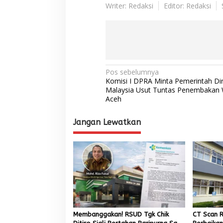
Writer: Redaksi
Editor: Redaksi
N
Pos sebelumnya
Komisi I DPRA Minta Pemerintah Dir
a
Malaysia Usut Tuntas Penembakan
Aceh
v
i
Jangan Lewatkan
g
a
s
i
p
o
s
Membanggakan! RSUD Tgk Chik
CT Scan R