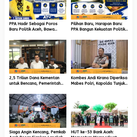
PPA Hadir Sebagai Poros
Pilihan Baru, Harapan Baru:
Baru Politik Aceh, Bawa
PPA Bangun Kekuatan Politik
Jaringan Nasional hingga
hingga Akar Rumput Aceh
Internasional untuk Kemajuan
Daerah
2,5 Triliun Dana Kementan
Kombes Andi Kirana Diperiksa
untuk Bencana, Pemerintah
Mabes Polri, Kapolda Tunjuk
Aceh kelola 9,7 Miliar Rupiah
Kabid TIK sebagai Pelaksana
Tugas Kapolresta Banda
Aceh
Siaga Angin Kencang, Pemkab
HUT ke-53 Bank Aceh: