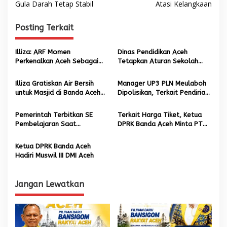
Gula Darah Tetap Stabil
Atasi Kelangkaan
v
i
Posting Terkait
g
a
Illiza: ARF Momen
Dinas Pendidikan Aceh
s
Perkenalkan Aceh Sebagai
Tetapkan Aturan Sekolah
Destinasi Wisata Unggulan
Selama Ramadan
i
Indonesia
Illiza Gratiskan Air Bersih
Manager UP3 PLN Meulaboh
p
untuk Masjid di Banda Aceh
Dipolisikan, Terkait Pendirian
Selama Ramadhan
Tiang Listrik
o
Pemerintah Terbitkan SE
Terkait Harga Tiket, Ketua
s
Pembelajaran Saat
DPRK Banda Aceh Minta PT
Ramadhan, Ini Rinciannya
Garuda Indonesia
Pertimbangkan Jasa Orang
Ketua DPRK Banda Aceh
Aceh
Hadiri Muswil III DMI Aceh
Jangan Lewatkan