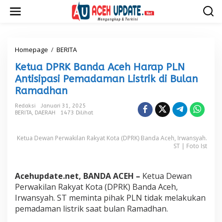
L
e
w
a
t
i
Homepage
/
BERITA
K
k
e
Ketua DPRK Banda Aceh Harap PLN
e
t
k
u
Antisipasi Pemadaman Listrik di Bulan
o
a
Ramadhan
n
D
t
P
Redaksi
Januari 31, 2025
e
R
BERITA
,
DAERAH
1473 Dilihat
n
K
B
Ketua Dewan Perwakilan Rakyat Kota (DPRK) Banda Aceh, Irwansyah.
a
ST | Foto Ist
n
d
a
A
Acehupdate.net, BANDA ACEH –
Ketua Dewan
c
Perwakilan Rakyat Kota (DPRK) Banda Aceh,
e
Irwansyah. ST meminta pihak PLN tidak melakukan
h
pemadaman listrik saat bulan Ramadhan.
H
a