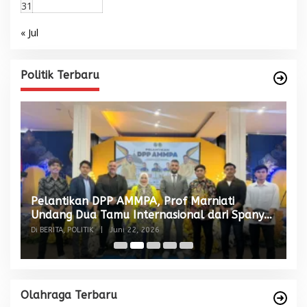
31
« Jul
Politik Terbaru
Pelantikan DPP AMMPA, Prof Marniati
W
Undang Dua Tamu Internasional dari Spanyol
S
dan Malaysia
Di BERITA, POLITIK
|
Juni 22, 2026
Di
Olahraga Terbaru