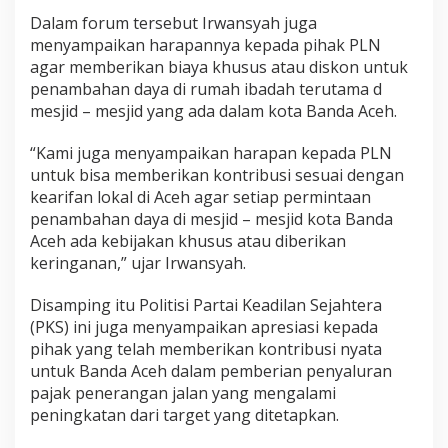
L
Dalam forum tersebut Irwansyah juga
i
menyampaikan harapannya kepada pihak PLN
s
agar memberikan biaya khusus atau diskon untuk
t
r
penambahan daya di rumah ibadah terutama d
i
mesjid – mesjid yang ada dalam kota Banda Aceh.
k
d
“Kami juga menyampaikan harapan kepada PLN
i
untuk bisa memberikan kontribusi sesuai dengan
B
u
kearifan lokal di Aceh agar setiap permintaan
l
penambahan daya di mesjid – mesjid kota Banda
a
Aceh ada kebijakan khusus atau diberikan
n
keringanan,” ujar Irwansyah.
R
a
m
Disamping itu Politisi Partai Keadilan Sejahtera
a
(PKS) ini juga menyampaikan apresiasi kepada
d
pihak yang telah memberikan kontribusi nyata
h
untuk Banda Aceh dalam pemberian penyaluran
a
pajak penerangan jalan yang mengalami
n
peningkatan dari target yang ditetapkan.