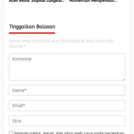
Aceh Besar Siapkan Langkah
Momentum Memperkuat
Penanganan
Amanah, Menumbuhkan
Keberkahan Bagi Aceh
Tinggalkan Balasan
Alamat email Anda tidak akan dipublikasikan.
Ruas yang wajib
ditandai
*
Simpan nama, email, dan situs web saya pada peramban