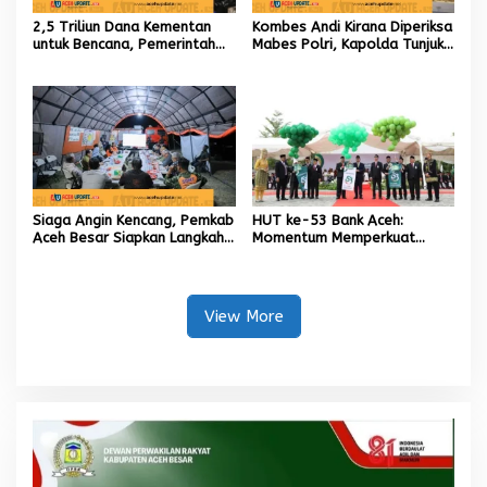
2,5 Triliun Dana Kementan
Kombes Andi Kirana Diperiksa
untuk Bencana, Pemerintah
Mabes Polri, Kapolda Tunjuk
Aceh kelola 9,7 Miliar Rupiah
Kabid TIK sebagai Pelaksana
Tugas Kapolresta Banda
Aceh
Siaga Angin Kencang, Pemkab
HUT ke-53 Bank Aceh:
Aceh Besar Siapkan Langkah
Momentum Memperkuat
Penanganan
Amanah, Menumbuhkan
Keberkahan Bagi Aceh
View More