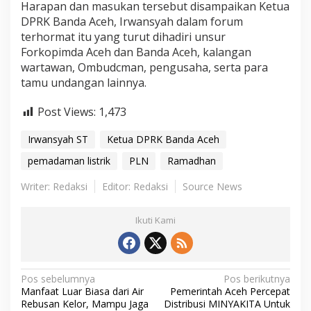
Harapan dan masukan tersebut disampaikan Ketua
DPRK Banda Aceh, Irwansyah dalam forum
terhormat itu yang turut dihadiri unsur
Forkopimda Aceh dan Banda Aceh, kalangan
wartawan, Ombudcman, pengusaha, serta para
tamu undangan lainnya.
Post Views:
1,473
Irwansyah ST
Ketua DPRK Banda Aceh
pemadaman listrik
PLN
Ramadhan
Writer: Redaksi
Editor: Redaksi
Source News
Ikuti Kami
N
Pos sebelumnya
Pos berikutnya
Manfaat Luar Biasa dari Air
Pemerintah Aceh Percepat
a
Rebusan Kelor, Mampu Jaga
Distribusi MINYAKITA Untuk