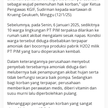
p
sebagai wujud pemenuhan hak korban,” ujar Ketua
a
Pengawas KGIF, Sudirman kepada wartawan di
r
Krueng Geukueh, Minggu (12/1/25).
A
m
Sebelumnya, pada Senin, 6 Januari 2025, sedikitnya
o
n
10 warga lingkungan PT PIM terpaksa dilarikan ke
i
rumah sakit akibat mengalami sesak napas. Kondisi
a
warga tersebut diduga disebabkan terpapar
k
amoniak dari bocornya produksi pabrik H2O2 milik
PT PIM yang baru dioperasikan kembali.
Dalam keterangannya perusahaan menyebut
penyebab tersebarnya amoniak diduga dari
melubernya bak penampungan akibat hujan serta
tidak berfungsi secara baik pompa. Sedangkan
bagi korban yang terpapar, perusahaan
memberikan perawatan medis, diberi vitamin dan
susu murni lalu diperbolehkan pulang.
Menanggapi penanganan korban yang sangat