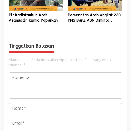
Plt Kadistanbun Aceh
Pemerintah Aceh Angkat 228
Azanuddin Kurnia Paparkan
PNS Baru, ASN Diminta
Empat Strategi Pemulihan
Wujudkan Etos Kerja yang
Sawah Rusak Berat
Tinggi
Pascabencana
Tinggalkan Balasan
Alamat email Anda tidak akan dipublikasikan.
Ruas yang wajib
ditandai
*