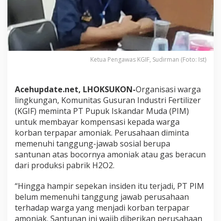
o
m
p
e
n
s
a
Ketua Pengawas KGIF, Sudirman (Foto: Ist)
s
i
u
Acehupdate.net, LHOKSUKON-
Organisasi warga
n
lingkungan, Komunitas Gusuran Industri Fertilizer
t
(KGIF) meminta PT Pupuk Iskandar Muda (PIM)
u
untuk membayar kompensasi kepada warga
k
K
korban terpapar amoniak. Perusahaan diminta
o
memenuhi tanggung-jawab sosial berupa
r
santunan atas bocornya amoniak atau gas beracun
b
dari produksi pabrik H2O2.
a
n
T
“Hingga hampir sepekan insiden itu terjadi, PT PIM
e
belum memenuhi tanggung jawab perusahaan
r
terhadap warga yang menjadi korban terpapar
p
amoniak. Santunan ini wajib diberikan perusahaan
a