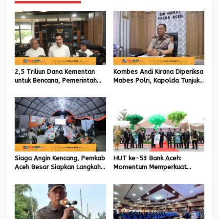
p
o
s
2,5 Triliun Dana Kementan
Kombes Andi Kirana Diperiksa
untuk Bencana, Pemerintah
Mabes Polri, Kapolda Tunjuk
Aceh kelola 9,7 Miliar Rupiah
Kabid TIK sebagai Pelaksana
Tugas Kapolresta Banda
Aceh
Siaga Angin Kencang, Pemkab
HUT ke-53 Bank Aceh:
Aceh Besar Siapkan Langkah
Momentum Memperkuat
Penanganan
Amanah, Menumbuhkan
Keberkahan Bagi Aceh