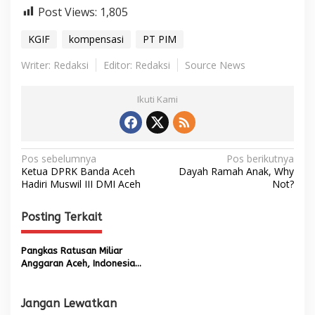
Post Views:
1,805
KGIF
kompensasi
PT PIM
Writer: Redaksi
Editor: Redaksi
Source News
Ikuti Kami
N
Pos sebelumnya
Pos berikutnya
Ketua DPRK Banda Aceh
Dayah Ramah Anak, Why
a
Hadiri Muswil III DMI Aceh
Not?
v
i
Posting Terkait
g
Pangkas Ratusan Miliar
a
Anggaran Aceh, Indonesia
s
Langgar Komitmen
Kompensasi Perang RI-GAM
i
Jangan Lewatkan