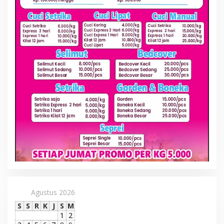
Agustus 2026
S
S
R
K
J
S
M
1
2