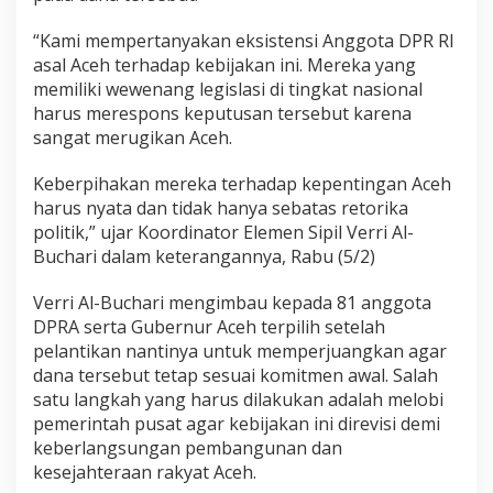
a
n
“Kami mempertanyakan eksistensi Anggota DPR RI
g
asal Aceh terhadap kebijakan ini. Mereka yang
R
memiliki wewenang legislasi di tingkat nasional
I
harus merespons keputusan tersebut karena
-
sangat merugikan Aceh.
G
A
M
Keberpihakan mereka terhadap kepentingan Aceh
harus nyata dan tidak hanya sebatas retorika
politik,” ujar Koordinator Elemen Sipil Verri Al-
Buchari dalam keterangannya, Rabu (5/2)
Verri Al-Buchari mengimbau kepada 81 anggota
DPRA serta Gubernur Aceh terpilih setelah
pelantikan nantinya untuk memperjuangkan agar
dana tersebut tetap sesuai komitmen awal. Salah
satu langkah yang harus dilakukan adalah melobi
pemerintah pusat agar kebijakan ini direvisi demi
keberlangsungan pembangunan dan
kesejahteraan rakyat Aceh.