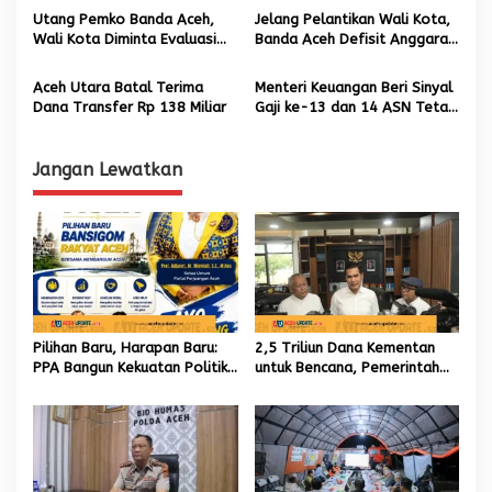
s
Aceh
Utang Pemko Banda Aceh,
Jelang Pelantikan Wali Kota,
Wali Kota Diminta Evaluasi
Banda Aceh Defisit Anggaran
TAPK
Rp39,8 Miliar, RSUD Meuraxa
Terutang Rp49 Miliar
Aceh Utara Batal Terima
Menteri Keuangan Beri Sinyal
Dana Transfer Rp 138 Miliar
Gaji ke-13 dan 14 ASN Tetap
Cair
Jangan Lewatkan
Pilihan Baru, Harapan Baru:
2,5 Triliun Dana Kementan
PPA Bangun Kekuatan Politik
untuk Bencana, Pemerintah
hingga Akar Rumput Aceh
Aceh kelola 9,7 Miliar Rupiah