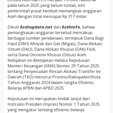
A
pada tahun 2025 yang belum tuntas, kini
n
pemerintah pusat kembali memangkas anggaran
g
Aceh dengan total mencapai Rp 317 miliar.
g
a
r
Dikuti
Acehupdate.net
dari
Acehinfo
, bahwa
a
pemangkasan anggaran tersebut mencakup
n
berbagai sumber pendanaan, termasuk Dana Bagi
A
Hasil (DBH) Minyak dan Gas (Migas), Dana Alokasi
c
e
Umum (DAU), Dana Alokasi Khusus (DAK) Fisik,
h
serta Dana Otonomi Khusus (Otsus) Aceh.
,
Kebijakan ini ditetapkan melalui Keputusan
I
Menteri Keuangan (KMK) Nomor 29 Tahun 2025
n
tentang Penyesuaian Rincian Alokasi Transfer ke
d
o
Daerah (TKD) menurut Provinsi/Kabupaten/Kota
n
Tahun Anggaran 2024 dalam rangka Efisiensi
e
Belanja APBN dan APBD 2025.
s
i
Keputusan ini merupakan tindak lanjut dari
a
L
Instruksi Presiden (Inpres) Nomor 1 Tahun 2025
a
yang mengatur tentang efisiensi belanja
n