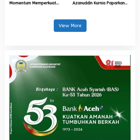
Momentum Memperkuat
Azanuddin Kurnia Paparkan
Amanah, Menumbuhkan
Empat Strategi Pemulihan
Keberkahan Bagi Aceh
Sawah Rusak Berat
Pascabencana
View More