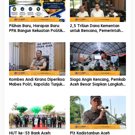
Pilihan Baru, Harapan Baru:
2,5 Triliun Dana Kementan
PPA Bangun Kekuatan Politik
untuk Bencana, Pemerintah
hingga Akar Rumput Aceh
Aceh kelola 9,7 Miliar Rupiah
Kombes Andi Kirana Diperiksa
Siaga Angin Kencang, Pemkab
Mabes Polri, Kapolda Tunjuk
Aceh Besar Siapkan Langkah
Kabid TIK sebagai Pelaksana
Penanganan
Tugas Kapolresta Banda
Aceh
HUT ke-53 Bank Aceh:
Plt Kadistanbun Aceh