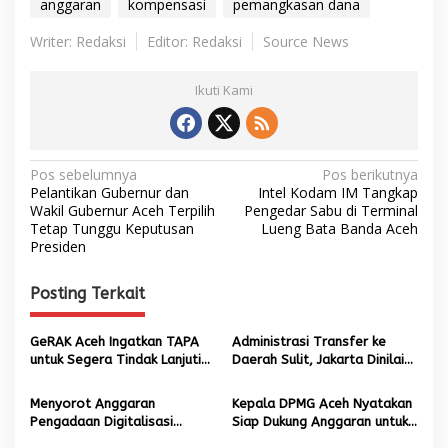
anggaran
kompensasi
pemangkasan dana
Writer: Redaksi
Editor: Redaksi
Source News
Ikuti Kami
N
Pos sebelumnya
Pos berikutnya
Pelantikan Gubernur dan
Intel Kodam IM Tangkap
a
Wakil Gubernur Aceh Terpilih
Pengedar Sabu di Terminal
Tetap Tunggu Keputusan
Lueng Bata Banda Aceh
v
Presiden
i
g
Posting Terkait
a
s
GeRAK Aceh Ingatkan TAPA
Administrasi Transfer ke
untuk Segera Tindak Lanjuti
Daerah Sulit, Jakarta Dinilai
i
APBA 2026 Hasil Evaluasi
Abaikan Kebutuhan Aceh
p
Kemendagri
Menyorot Anggaran
Kepala DPMG Aceh Nyatakan
Pengadaan Digitalisasi
Siap Dukung Anggaran untuk
o
Museum Tsunami Disbudpar
Kegiatan PKK