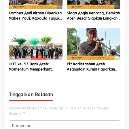
Kombes Andi Kirana Diperiksa
Siaga Angin Kencang, Pemkab
Mabes Polri, Kapolda Tunjuk
Aceh Besar Siapkan Langkah
Kabid TIK sebagai Pelaksana
Penanganan
Tugas Kapolresta Banda
Aceh
HUT ke-53 Bank Aceh:
Plt Kadistanbun Aceh
Momentum Memperkuat
Azanuddin Kurnia Paparkan
Amanah, Menumbuhkan
Empat Strategi Pemulihan
Keberkahan Bagi Aceh
Sawah Rusak Berat
Pascabencana
Tinggalkan Balasan
Alamat email Anda tidak akan dipublikasikan.
Ruas yang wajib
ditandai
*