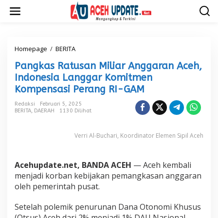
L
e
w
a
t
i
Homepage
/
BERITA
P
k
a
Pangkas Ratusan Miliar Anggaran Aceh,
e
n
k
g
Indonesia Langgar Komitmen
o
k
Kompensasi Perang RI-GAM
n
a
t
s
Redaksi
Februari 5, 2025
e
R
BERITA
,
DAERAH
1130 Dilihat
n
a
t
Verri Al-Buchari, Koordinator Elemen Sipil Aceh
u
s
a
n
Acehupdate.net, BANDA ACEH
— Aceh kembali
M
menjadi korban kebijakan pemangkasan anggaran
i
oleh pemerintah pusat.
l
i
Setelah polemik penurunan Dana Otonomi Khusus
a
r
(Otsus) Aceh dari 2% menjadi 1% DAU Nasional