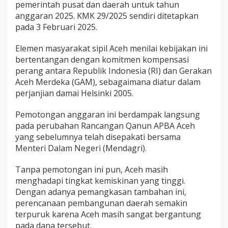
pemerintah pusat dan daerah untuk tahun
g
anggaran 2025. KMK 29/2025 sendiri ditetapkan
g
a
pada 3 Februari 2025.
r
K
Elemen masyarakat sipil Aceh menilai kebijakan ini
o
bertentangan dengan komitmen kompensasi
m
perang antara Republik Indonesia (RI) dan Gerakan
i
t
Aceh Merdeka (GAM), sebagaimana diatur dalam
m
perjanjian damai Helsinki 2005.
e
n
Pemotongan anggaran ini berdampak langsung
K
pada perubahan Rancangan Qanun APBA Aceh
o
m
yang sebelumnya telah disepakati bersama
p
Menteri Dalam Negeri (Mendagri).
e
n
Tanpa pemotongan ini pun, Aceh masih
s
menghadapi tingkat kemiskinan yang tinggi.
a
s
Dengan adanya pemangkasan tambahan ini,
i
perencanaan pembangunan daerah semakin
P
terpuruk karena Aceh masih sangat bergantung
e
pada dana tersebut.
r