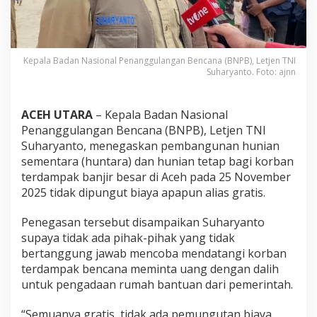
m
b
a
n
g
Kepala Badan Nasional Penanggulangan Bencana (BNPB), Letjen TNI
u
Suharyanto. Foto: ajnn
n
a
n
ACEH UTARA
– Kepala Badan Nasional
H
Penanggulangan Bencana (BNPB), Letjen TNI
u
Suharyanto, menegaskan pembangunan hunian
n
sementara (huntara) dan hunian tetap bagi korban
t
a
terdampak banjir besar di Aceh pada 25 November
r
2025 tidak dipungut biaya apapun alias gratis.
a
d
Penegasan tersebut disampaikan Suharyanto
a
supaya tidak ada pihak-pihak yang tidak
n
H
bertanggung jawab mencoba mendatangi korban
u
terdampak bencana meminta uang dengan dalih
n
untuk pengadaan rumah bantuan dari pemerintah.
t
a
“Semuanya gratis, tidak ada pemungutan biaya
p