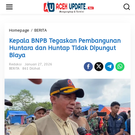
L
e
w
a
t
i
Homepage
/
BERITA
K
k
e
Kepala BNPB Tegaskan Pembangunan
e
p
k
a
Huntara dan Huntap Tidak Dipungut
o
l
Biaya
n
a
t
B
Redaksi
Januari 27, 2026
e
N
BERITA
861 Dilihat
n
P
B
T
e
g
a
s
k
a
n
P
e