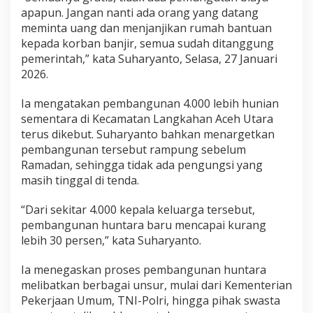
T
apapun. Jangan nanti ada orang yang datang
i
meminta uang dan menjanjikan rumah bantuan
d
kepada korban banjir, semua sudah ditanggung
a
pemerintah,” kata Suharyanto, Selasa, 27 Januari
k
D
2026.
i
p
Ia mengatakan pembangunan 4.000 lebih hunian
u
sementara di Kecamatan Langkahan Aceh Utara
n
terus dikebut. Suharyanto bahkan menargetkan
g
u
pembangunan tersebut rampung sebelum
t
Ramadan, sehingga tidak ada pengungsi yang
B
masih tinggal di tenda.
i
a
“Dari sekitar 4.000 kepala keluarga tersebut,
y
a
pembangunan huntara baru mencapai kurang
lebih 30 persen,” kata Suharyanto.
Ia menegaskan proses pembangunan huntara
melibatkan berbagai unsur, mulai dari Kementerian
Pekerjaan Umum, TNI-Polri, hingga pihak swasta