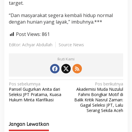
target.
“Dan masyarakat segera kembali hidup normal
dengan hunian yang layak,” imbuhnya.***
Post Views:
861
Editor: Achyar Abdullah
Source News
Ikuti Kami
N
Pos sebelumnya
Pos berikutnya
Pansel Gugurkan Anita dari
Akademisi Muda Nuzulul
a
Seleksi JPT Pratama, Kuasa
Fahmi Bongkar Motif di
Hukum Minta Klarifikasi
Balik Kritik Nasrul Zaman:
v
Gagal Seleksi JPT, Lalu
i
Serang Sekda Aceh
g
Jangan Lewatkan
a