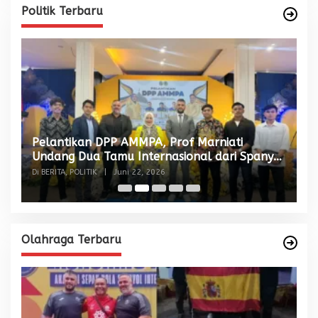
Politik Terbaru
Pelantikan DPP AMMPA, Prof Marniati
W
Undang Dua Tamu Internasional dari Spanyol
S
dan Malaysia
Di BERITA, POLITIK
|
Juni 22, 2026
Di
Olahraga Terbaru