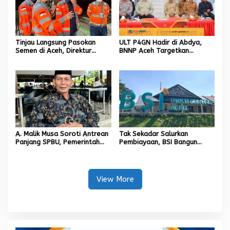
Tinjau Langsung Pasokan
ULT P4GN Hadir di Abdya,
Semen di Aceh, Direktur
BNNP Aceh Targetkan
Utama SIG Pastikan Distribusi
Penurunan Penyalahgunaan
Berjalan Normal
Narkotika
A. Malik Musa Soroti Antrean
Tak Sekadar Salurkan
Panjang SPBU, Pemerintah
Pembiayaan, BSI Bangun
Diminta Segera Hadirkan
Ekosistem UMKM Nasional
Solusi Konkret
Bersama Danantara
View More