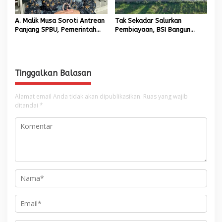
A. Malik Musa Soroti Antrean
Tak Sekadar Salurkan
Panjang SPBU, Pemerintah
Pembiayaan, BSI Bangun
Diminta Segera Hadirkan
Ekosistem UMKM Nasional
Solusi Konkret
Bersama Danantara
Tinggalkan Balasan
Alamat email Anda tidak akan dipublikasikan.
Ruas yang wajib
ditandai
*