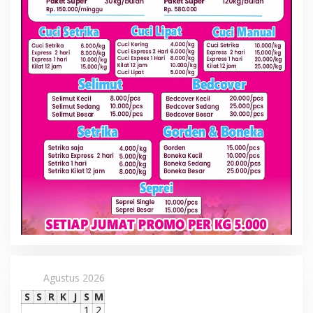
Agustus 2026
S
S
R
K
J
S
M
1
2