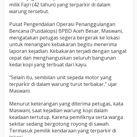
b
milik Fajri (42 tahun) yang terparkir di dalam
a
warung tersebut.
k
a
Pusat Pengendalian Operasi Penanggulangan
r
Bencana (Pusdalops) BPBD Aceh Besar, Maswani,
,
S
mengatakan petugas segera bergerak ke lokasi
e
untuk menangani kebakaran begitu menerima
m
laporan kejadian. Kebakaran terjadi dengan sangat
b
cepat dan menghanguskan seluruh bangunan
i
kedai kopi yang terbuat dari kayu.
l
a
n
“Selain itu, sembilan unit sepeda motor yang
S
terparkir di dalam warung turut terbakar,” ujar
e
Maswani.
p
e
d
Menurut keterangan yang diterima petugas, kata
a
Maswani, saat kejadian warung kopi dalam
M
keadaan tertutup. Karena pemiliknya serta warga
o
sekitar sedang bergotong royong di sawah.
t
Termasuk pemilik kendaraan yang terparkir di
o
r