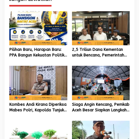
o
s
Pilihan Baru, Harapan Baru:
2,5 Triliun Dana Kementan
PPA Bangun Kekuatan Politik
untuk Bencana, Pemerintah
hingga Akar Rumput Aceh
Aceh kelola 9,7 Miliar Rupiah
Kombes Andi Kirana Diperiksa
Siaga Angin Kencang, Pemkab
Mabes Polri, Kapolda Tunjuk
Aceh Besar Siapkan Langkah
Kabid TIK sebagai Pelaksana
Penanganan
Tugas Kapolresta Banda
Aceh