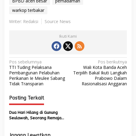
BPBD aceh besar
pemadaman
warkop terbakar
Writer: Redaksi
Source News
Ikuti Kami
N
Pos sebelumnya
Pos berikutnya
TTI Tuding Pelaksana
Wali Kota Banda Aceh
a
Pembangunan Pelabuhan
Terpilih Bakal Ikuti Langkah
Perikanan Ie Meulee Sabang
Prabowo Dalam
v
Tidak Transparan
Rasionalisasi Anggaran
i
g
Posting Terkait
a
s
Dua Hari Hilang di Gunung
Seulawah, Seorang Remaja
i
Ditemukan Selamat
p
Jangan Lewatkan