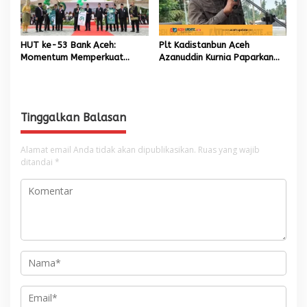
HUT ke-53 Bank Aceh:
Plt Kadistanbun Aceh
Momentum Memperkuat
Azanuddin Kurnia Paparkan
Amanah, Menumbuhkan
Empat Strategi Pemulihan
Keberkahan Bagi Aceh
Sawah Rusak Berat
Pascabencana
Tinggalkan Balasan
Alamat email Anda tidak akan dipublikasikan.
Ruas yang wajib
ditandai
*