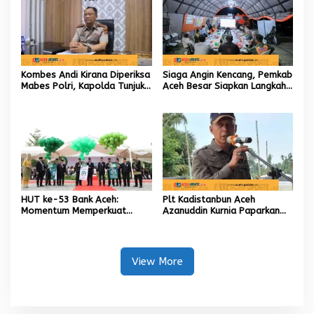
Kombes Andi Kirana Diperiksa
Siaga Angin Kencang, Pemkab
Mabes Polri, Kapolda Tunjuk
Aceh Besar Siapkan Langkah
Kabid TIK sebagai Pelaksana
Penanganan
Tugas Kapolresta Banda
Aceh
HUT ke-53 Bank Aceh:
Plt Kadistanbun Aceh
Momentum Memperkuat
Azanuddin Kurnia Paparkan
Amanah, Menumbuhkan
Empat Strategi Pemulihan
Keberkahan Bagi Aceh
Sawah Rusak Berat
Pascabencana
View More