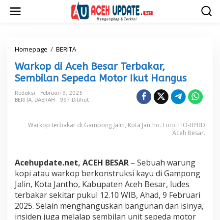
L
e
w
a
t
i
Homepage
/
BERITA
W
k
a
Warkop di Aceh Besar Terbakar,
e
r
k
k
Sembilan Sepeda Motor Ikut Hangus
o
o
n
p
Redaksi
Februari 9, 2025
t
BERITA
,
DAERAH
997 Dilihat
d
e
i
n
A
Warkop terbakar di Gampong Jalin, Kota Jantho. Foto: HO-BPBD
c
Aceh Besar.
e
h
B
Acehupdate.net, ACEH BESAR
– Sebuah warung
e
kopi atau warkop berkonstruksi kayu di Gampong
s
a
Jalin, Kota Jantho, Kabupaten Aceh Besar, ludes
r
terbakar sekitar pukul 12.10 WIB, Ahad, 9 Februari
T
2025. Selain menghanguskan bangunan dan isinya,
e
insiden juga melalap sembilan unit sepeda motor
r