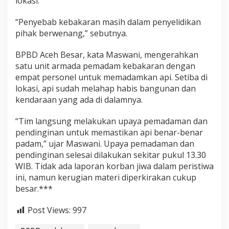
lokasi.
I
k
“Penyebab kebakaran masih dalam penyelidikan
u
pihak berwenang,” sebutnya.
t
H
a
BPBD Aceh Besar, kata Maswani, mengerahkan
n
satu unit armada pemadam kebakaran dengan
g
empat personel untuk memadamkan api. Setiba di
u
lokasi, api sudah melahap habis bangunan dan
s
kendaraan yang ada di dalamnya.
“Tim langsung melakukan upaya pemadaman dan
pendinginan untuk memastikan api benar-benar
padam,” ujar Maswani. Upaya pemadaman dan
pendinginan selesai dilakukan sekitar pukul 13.30
WIB. Tidak ada laporan korban jiwa dalam peristiwa
ini, namun kerugian materi diperkirakan cukup
besar.***
Post Views:
997