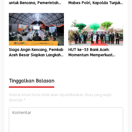
untuk Bencana, Pemerintah
Mabes Polri, Kapolda Tunjuk
Aceh kelola 9,7 Miliar Rupiah
Kabid TIK sebagai Pelaksana
Tugas Kapolresta Banda
Aceh
Siaga Angin Kencang, Pemkab
HUT ke-53 Bank Aceh:
Aceh Besar Siapkan Langkah
Momentum Memperkuat
Penanganan
Amanah, Menumbuhkan
Keberkahan Bagi Aceh
Tinggalkan Balasan
Alamat email Anda tidak akan dipublikasikan.
Ruas yang wajib
ditandai
*