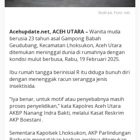
t
a
Ilustrasi. Foto: net.
r
a
T
Acehupdate.net, ACEH UTARA –
Wanita muda
e
w
berusia 23 tahun asal Gampong Babah
a
Geudubang, Kecamatan Lhoksukon, Aceh Utara
s
ditemukan meninggal dunia di rumahnya dengan
U
kondisi mulut berbusa, Rabu, 19 Februari 2025.
s
a
i
Ibu rumah tangga berinisial R itu diduga bunuh diri
M
dengan menenggak racun serangga jenis
i
insektisida.
n
u
“Iya benar, untuk motif atau penyebabnya masih
m
R
proses penyelidikan,” kata Kapolres Aceh Utara
a
AKBP Nanang Indra Bakti, melalui Kasat Reskrim
c
AKP Boestani .
u
n
Sementara Kapolsek Lhoksukon, AKP Parlindungan
S
e
Parhusip mengatakan korban awalnya ditemukan