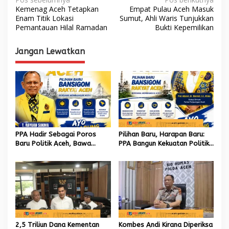
N
Kemenag Aceh Tetapkan
Empat Pulau Aceh Masuk
a
Enam Titik Lokasi
Sumut, Ahli Waris Tunjukkan
Pemantauan Hilal Ramadan
Bukti Kepemilikan
v
i
Jangan Lewatkan
g
a
s
i
p
o
PPA Hadir Sebagai Poros
Pilihan Baru, Harapan Baru:
s
Baru Politik Aceh, Bawa
PPA Bangun Kekuatan Politik
Jaringan Nasional hingga
hingga Akar Rumput Aceh
Internasional untuk Kemajuan
Daerah
2,5 Triliun Dana Kementan
Kombes Andi Kirana Diperiksa