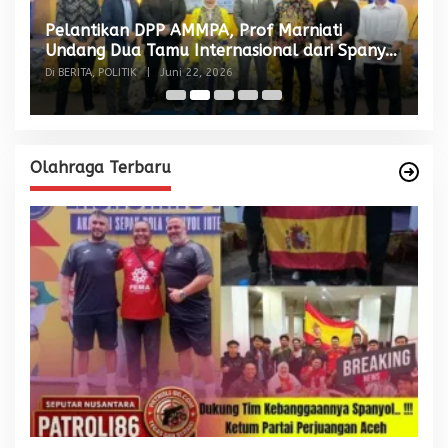
Pelantikan DPP AMMPA, Prof Marniati
W
Undang Dua Tamu Internasional dari Spanyol
S
dan Malaysia
Di BERITA, POLITIK
|
Juni 22, 2026
Di
Olahraga Terbaru