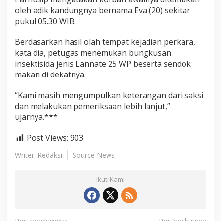
r
oleh adik kandungnya bernama Eva (20) sekitar
a
pukul 05.30 WIB.
n
g
Berdasarkan hasil olah tempat kejadian perkara,
g
a
kata dia, petugas menemukan bungkusan
insektisida jenis Lannate 25 WP beserta sendok
makan di dekatnya.
“Kami masih mengumpulkan keterangan dari saksi
dan melakukan pemeriksaan lebih lanjut,”
ujarnya.***
Post Views:
903
Writer: Redaksi
Source News
Ikuti Kami
Pos sebelumnya
Pos berikutnya