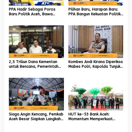
PPA Hadir Sebagai Poros
Pilihan Baru, Harapan Baru:
Baru Politik Aceh, Bawa
PPA Bangun Kekuatan Politik
Jaringan Nasional hingga
hingga Akar Rumput Aceh
Internasional untuk Kemajuan
Daerah
2,5 Triliun Dana Kementan
Kombes Andi Kirana Diperiksa
untuk Bencana, Pemerintah
Mabes Polri, Kapolda Tunjuk
Aceh kelola 9,7 Miliar Rupiah
Kabid TIK sebagai Pelaksana
Tugas Kapolresta Banda
Aceh
Siaga Angin Kencang, Pemkab
HUT ke-53 Bank Aceh:
Aceh Besar Siapkan Langkah
Momentum Memperkuat
Penanganan
Amanah, Menumbuhkan
Keberkahan Bagi Aceh