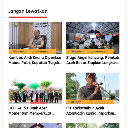
Konektivitas Sumatra Utara
Trans Sumatera
Jangan Lewatkan
Kombes Andi Kirana Diperiksa
Siaga Angin Kencang, Pemkab
Mabes Polri, Kapolda Tunjuk
Aceh Besar Siapkan Langkah
Kabid TIK sebagai Pelaksana
Penanganan
Tugas Kapolresta Banda
Aceh
HUT ke-53 Bank Aceh:
Plt Kadistanbun Aceh
Momentum Memperkuat
Azanuddin Kurnia Paparkan
Amanah, Menumbuhkan
Empat Strategi Pemulihan
Keberkahan Bagi Aceh
Sawah Rusak Berat