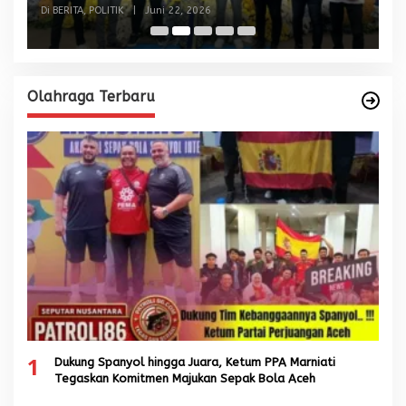
dan Malaysia
Di BERITA, POLITIK
|
Juni 22, 2026
Di
Olahraga Terbaru
1
Dukung Spanyol hingga Juara, Ketum PPA Marniati
Tegaskan Komitmen Majukan Sepak Bola Aceh