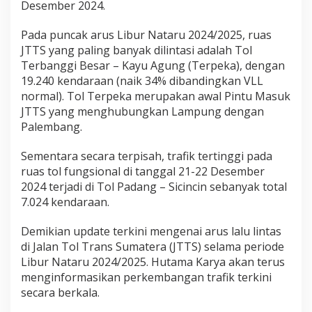
Desember 2024.
n
s
Pada puncak arus Libur Nataru 2024/2025, ruas
S
u
JTTS yang paling banyak dilintasi adalah Tol
m
Terbanggi Besar – Kayu Agung (Terpeka), dengan
a
19.240 kendaraan (naik 34% dibandingkan VLL
t
normal). Tol Terpeka merupakan awal Pintu Masuk
e
r
JTTS yang menghubungkan Lampung dengan
a
Palembang.
(
J
Sementara secara terpisah, trafik tertinggi pada
T
ruas tol fungsional di tanggal 21-22 Desember
T
S
2024 terjadi di Tol Padang – Sicincin sebanyak total
)
7.024 kendaraan.
P
a
Demikian update terkini mengenai arus lalu lintas
d
di Jalan Tol Trans Sumatera (JTTS) selama periode
a
P
Libur Nataru 2024/2025. Hutama Karya akan terus
e
menginformasikan perkembangan trafik terkini
r
secara berkala.
i
o