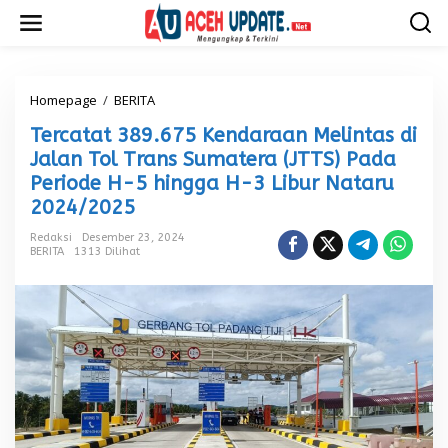
L
e
w
a
t
i
Homepage
/
BERITA
T
k
e
Tercatat 389.675 Kendaraan Melintas di
e
r
k
c
Jalan Tol Trans Sumatera (JTTS) Pada
o
a
Periode H-5 hingga H-3 Libur Nataru
n
t
2024/2025
t
a
e
t
Redaksi
Desember 23, 2024
n
3
BERITA
1313 Dilihat
8
9
.
6
7
5
K
e
n
d
a