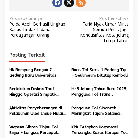
u
2
0
2
N
Pos sebelumnya
Pos berikutnya
4
Polda Aceh Berhasil Ungkap
Farid Nyak Umar Minta
a
/
Kasus Tindak Pidana
Semua Pihak Jaga
2
Perdagangan Orang
Kondusifitas Kota Jelang
v
0
Tutup Tahun
i
2
5
g
Posting Terkait
a
s
HK Rampung Bangun 7
Ruas Tol Seksi 1 Padang Tiji
Gedung Baru Universitas
– Seulimeum Ditutup Kembali
i
Malikussaleh Senilai Rp 140,7
p
Miliar
Berlakukan Diskon Tarif
H-3 Jelang Tahun Baru 2025,
Hingga Operasi Simpatik,
Pengguna Tol Trans
o
Hutama Karya Ajak
Sumatera Meningkat Hampir
s
Masyarakat Libur Seru Nataru
30%
Aktivitas Penyeberangan di
Pengguna Tol Sibanceh
Via Trans Sumatera
Pelabuhan Ulee Lheue Mulai
Meningkat Tajam Selama
Meningkat Jelang Akhir Tahun
Nataru
Wapres Gibran Tinjau Tol
KPK Tetapkan Korporasi
Binjai – Langsa, Percepat
Tersangka Kasus Korupsi Tol