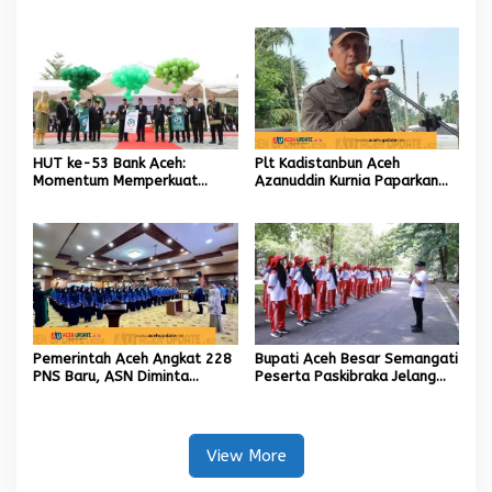
Kabid TIK sebagai Pelaksana
Penanganan
Tugas Kapolresta Banda
Aceh
HUT ke-53 Bank Aceh:
Plt Kadistanbun Aceh
Momentum Memperkuat
Azanuddin Kurnia Paparkan
Amanah, Menumbuhkan
Empat Strategi Pemulihan
Keberkahan Bagi Aceh
Sawah Rusak Berat
Pascabencana
Pemerintah Aceh Angkat 228
Bupati Aceh Besar Semangati
PNS Baru, ASN Diminta
Peserta Paskibraka Jelang
Wujudkan Etos Kerja yang
HUT Ke-81 RI
Tinggi
View More