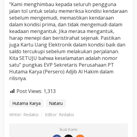
“Kami menghimbau kepada seluruh pengguna
d
e
jalan tol untuk selalu memeriksa kondisi kendaraan
H
sebelum mengemudi, memastikan kendaraan
-
dalam kondisi prima, dan tidak mengemudi dalam
5
keadaan mengantuk. Jika merasa mengantuk,
h
harap menepi dan beristirahat sejenak. Pastikan
i
n
juga Kartu Uang Elektronik dalam kondisi baik dan
g
saldo tercukupi sebelum melakukan perjalanan.
g
Kita SETUJU bahwa keselamatan adalah nomor
a
satu” pungkas EVP Sekretaris Perusahaan PT
H
-
Hutama Karya (Persero) Adjib Al Hakim dalam
3
rilisnya.
L
i
Post Views:
1,313
b
u
Hutama Karya
Nataru
r
N
Writer: Redaksi
Editor: Redaksi
a
t
a
Ikuti Kami
r