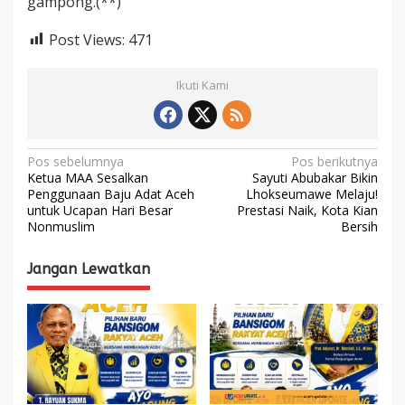
gampong.(**)
Post Views:
471
Ikuti Kami
N
Pos sebelumnya
Pos berikutnya
Ketua MAA Sesalkan
Sayuti Abubakar Bikin
a
Penggunaan Baju Adat Aceh
Lhokseumawe Melaju!
untuk Ucapan Hari Besar
Prestasi Naik, Kota Kian
v
Nonmuslim
Bersih
i
g
Jangan Lewatkan
a
s
i
p
o