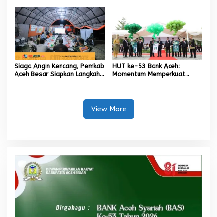
Tugas Kapolresta Banda
Aceh
Siaga Angin Kencang, Pemkab
HUT ke-53 Bank Aceh:
Aceh Besar Siapkan Langkah
Momentum Memperkuat
Penanganan
Amanah, Menumbuhkan
Keberkahan Bagi Aceh
View More