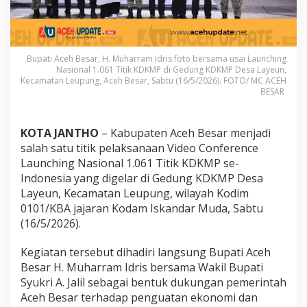
a
u
n
c
h
Bupati Aceh Besar, H. Muharram Idris foto bersama usai Launching
Nasional 1.061 Titik KDKMP di Gedung KDKMP Desa Layeun,
i
Kecamatan Leupung, Aceh Besar, Sabtu (16/5/2026). FOTO/ MC ACEH
n
BESAR
g
N
a
KOTA JANTHO
– Kabupaten Aceh Besar menjadi
s
i
salah satu titik pelaksanaan Video Conference
o
Launching Nasional 1.061 Titik KDKMP se-
n
Indonesia yang digelar di Gedung KDKMP Desa
a
Layeun, Kecamatan Leupung, wilayah Kodim
l
1
0101/KBA jajaran Kodam Iskandar Muda, Sabtu
.
(16/5/2026).
0
6
Kegiatan tersebut dihadiri langsung Bupati Aceh
1
Besar H. Muharram Idris bersama Wakil Bupati
T
i
Syukri A. Jalil sebagai bentuk dukungan pemerintah
t
Aceh Besar terhadap penguatan ekonomi dan
i