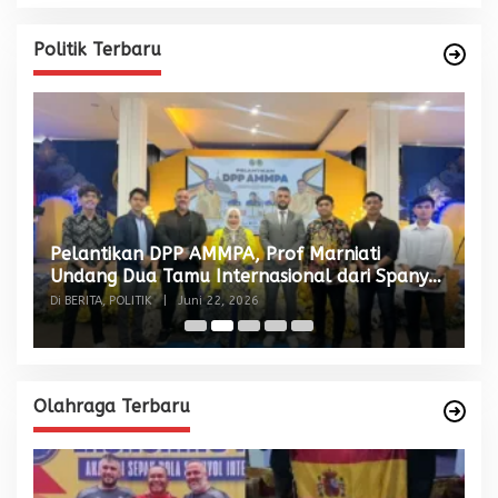
Politik Terbaru
Pelantikan DPP AMMPA, Prof Marniati
W
Undang Dua Tamu Internasional dari Spanyol
S
dan Malaysia
Di BERITA, POLITIK
|
Juni 22, 2026
Di
Olahraga Terbaru