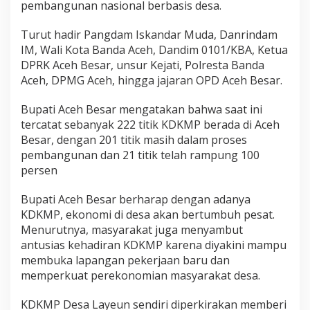
pembangunan nasional berbasis desa.
k
K
Turut hadir Pangdam Iskandar Muda, Danrindam
D
K
IM, Wali Kota Banda Aceh, Dandim 0101/KBA, Ketua
M
DPRK Aceh Besar, unsur Kejati, Polresta Banda
P
Aceh, DPMG Aceh, hingga jajaran OPD Aceh Besar.
d
i
Bupati Aceh Besar mengatakan bahwa saat ini
L
e
tercatat sebanyak 222 titik KDKMP berada di Aceh
u
Besar, dengan 201 titik masih dalam proses
p
pembangunan dan 21 titik telah rampung 100
u
persen
n
g
Bupati Aceh Besar berharap dengan adanya
KDKMP, ekonomi di desa akan bertumbuh pesat.
Menurutnya, masyarakat juga menyambut
antusias kehadiran KDKMP karena diyakini mampu
membuka lapangan pekerjaan baru dan
memperkuat perekonomian masyarakat desa.
KDKMP Desa Layeun sendiri diperkirakan memberi