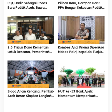
s
PPA Hadir Sebagai Poros
Pilihan Baru, Harapan Baru:
Baru Politik Aceh, Bawa
PPA Bangun Kekuatan Politik
Jaringan Nasional hingga
hingga Akar Rumput Aceh
Internasional untuk Kemajuan
Daerah
2,5 Triliun Dana Kementan
Kombes Andi Kirana Diperiksa
untuk Bencana, Pemerintah
Mabes Polri, Kapolda Tunjuk
Aceh kelola 9,7 Miliar Rupiah
Kabid TIK sebagai Pelaksana
Tugas Kapolresta Banda
Aceh
Siaga Angin Kencang, Pemkab
HUT ke-53 Bank Aceh:
Aceh Besar Siapkan Langkah
Momentum Memperkuat
Penanganan
Amanah, Menumbuhkan
Keberkahan Bagi Aceh