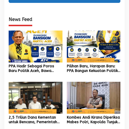
News Feed
PPA Hadir Sebagai Poros
Pilihan Baru, Harapan Baru:
Baru Politik Aceh, Bawa
PPA Bangun Kekuatan Politik
Jaringan Nasional hingga
hingga Akar Rumput Aceh
Internasional untuk Kemajuan
Daerah
2,5 Triliun Dana Kementan
Kombes Andi Kirana Diperiksa
untuk Bencana, Pemerintah
Mabes Polri, Kapolda Tunjuk
Aceh kelola 9,7 Miliar Rupiah
Kabid TIK sebagai Pelaksana