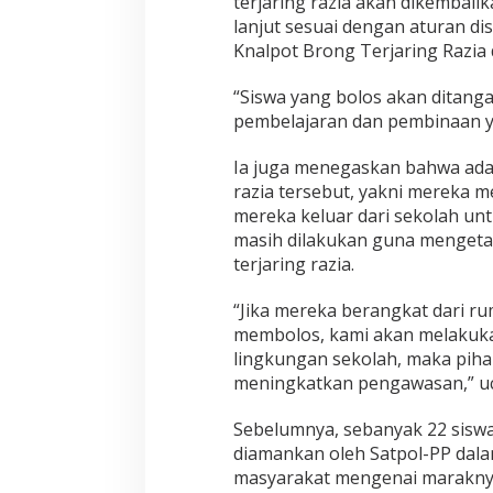
terjaring razia akan dikembal
a
lanjut sesuai dengan aturan di
k
u
Knalpot Brong Terjaring Razia
k
a
“Siswa yang bolos akan ditang
n
pembelajaran dan pembinaan yan
P
e
m
Ia juga menegaskan bahwa ada
b
razia tersebut, yakni mereka 
i
mereka keluar dari sekolah unt
n
masih dilakukan guna mengetah
a
terjaring razia.
a
n
d
“Jika mereka berangkat dari ru
a
membolos, kami akan melakuka
n
lingkungan sekolah, maka piha
P
meningkatkan pengawasan,” u
e
n
g
Sebelumnya, sebanyak 22 siswa
a
diamankan oleh Satpol-PP dala
w
masyarakat mengenai maraknya
a