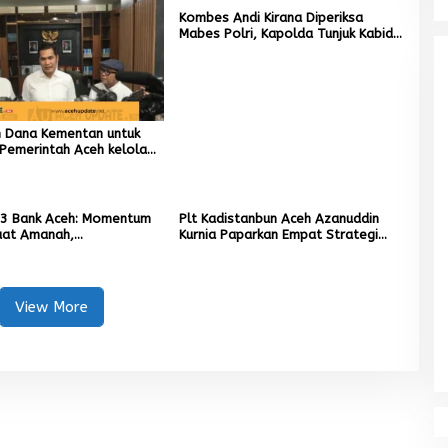
Kombes Andi Kirana Diperiksa
Mabes Polri, Kapolda Tunjuk Kabid
TIK sebagai Pelaksana Tugas
Kapolresta Banda Aceh
un Dana Kementan untuk
Pemerintah Aceh kelola
r Rupiah
3 Bank Aceh: Momentum
Plt Kadistanbun Aceh Azanuddin
at Amanah,
Kurnia Paparkan Empat Strategi
kan Keberkahan Bagi
Pemulihan Sawah Rusak Berat
Pascabencana
View More