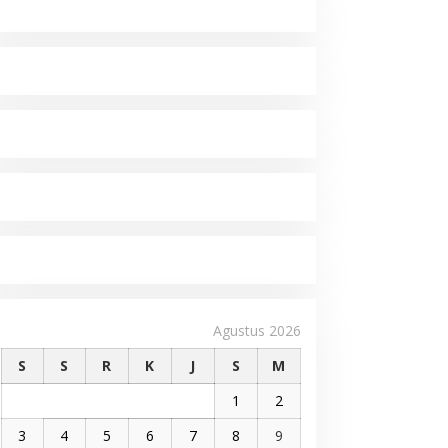
Agustus 2026
S
S
R
K
J
S
M
1
2
3
4
5
6
7
8
9