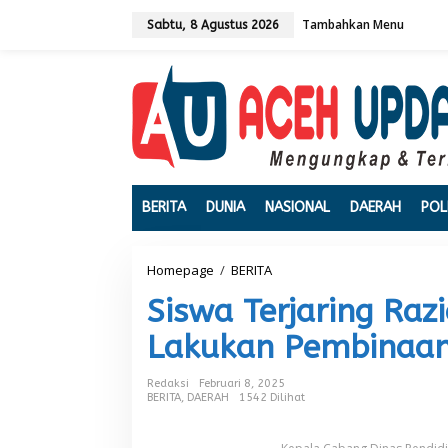
L
Tambahkan Menu
e
Sabtu, 8 Agustus 2026
w
a
t
i
k
e
k
o
n
t
BERITA
DUNIA
NASIONAL
DAERAH
POL
e
n
Homepage
/
BERITA
S
i
Siswa Terjaring Raz
s
w
Lakukan Pembinaan
a
T
e
Redaksi
Februari 8, 2025
r
BERITA
,
DAERAH
1542 Dilihat
j
a