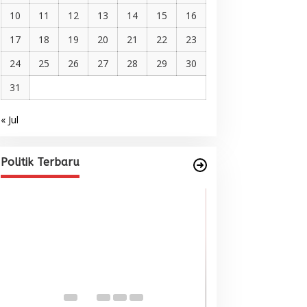
10
11
12
13
14
15
16
17
18
19
20
21
22
23
24
25
26
27
28
29
30
31
« Jul
Pelantikan DPP AMMPA, Prof
Marniati Undang Dua Tamu
Internasional dari Spanyol dan
Di BERITA, POLITIK
|
Juni 22, 2026
Politik Terbaru
Malaysia
Wacana Menyatu
Singkil-Subulus
Menguat
Di BERITA, POLITIK
|
Jun