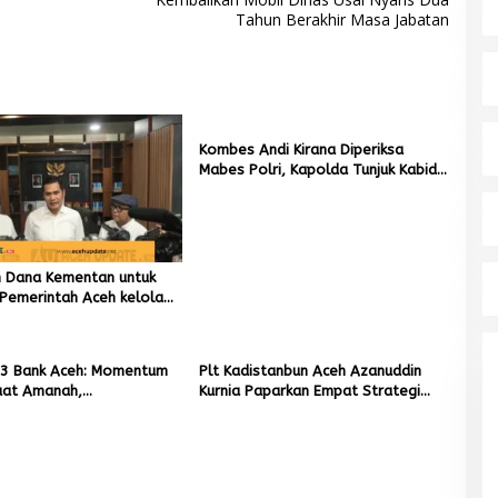
Tahun Berakhir Masa Jabatan
Kombes Andi Kirana Diperiksa
Mabes Polri, Kapolda Tunjuk Kabid
TIK sebagai Pelaksana Tugas
Kapolresta Banda Aceh
un Dana Kementan untuk
Pemerintah Aceh kelola
r Rupiah
3 Bank Aceh: Momentum
Plt Kadistanbun Aceh Azanuddin
at Amanah,
Kurnia Paparkan Empat Strategi
kan Keberkahan Bagi
Pemulihan Sawah Rusak Berat
Pascabencana