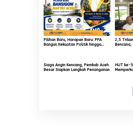
Pilihan Baru, Harapan Baru: PPA
2,5 Trili
Bangun Kekuatan Politik hingga
Bencana, 
Akar Rumput Aceh
9,7 Milia
Siaga Angin Kencang, Pemkab Aceh
HUT ke-5
Besar Siapkan Langkah Penanganan
Memperku
Menumbuh
Aceh