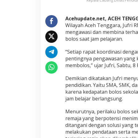
Kepala Cabang Dinas Pendidik
r
i
n
g
Acehupdate.net, ACEH TENG
R
Wilayah Aceh Tenggara, Jufri 
a
mengawasi dan membina terhada
z
bolos saat jam pelajaran.
i
a
,
“Setiap rapat koordinasi deng
S
pentingnya pengawasan yang ke
e
membolos,” ujar Jufri, Sabtu, 8 
k
o
Demikian dikatakan Jufri meny
l
a
pendidikan. Yaitu SMA, SMK, da
h
karena kedapatan bolos sekolah
D
jam belajar berlangsung.
i
m
Menurutnya, perilaku bolos se
i
n
remaja yang berpotensi menimb
t
ditangani dengan solusi yang 
a
melakukan pendataan serta mem
L