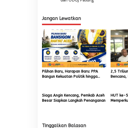
v
i
Jangan Lewatkan
g
a
s
i
p
o
s
Pilihan Baru, Harapan Baru: PPA
2,5 Trili
Bangun Kekuatan Politik hingga
Bencana, 
Akar Rumput Aceh
9,7 Milia
Siaga Angin Kencang, Pemkab Aceh
HUT ke-5
Besar Siapkan Langkah Penanganan
Memperku
Menumbuh
Aceh
Tinggalkan Balasan