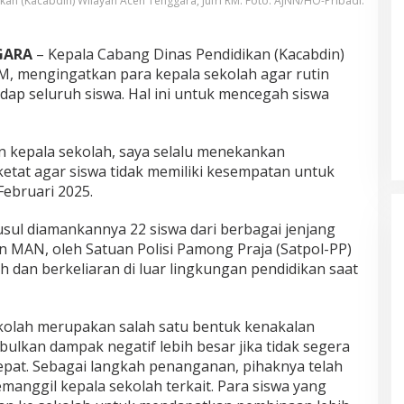
an (Kacabdin) Wilayah Aceh Tenggara, Jufri RM. Foto: AJNN/HO-Pribadi.
GARA
– Kepala Cabang Dinas Pendidikan (Kacabdin)
RM, mengingatkan para kepala sekolah agar rutin
p seluruh siswa. Hal ini untuk mencegah siswa
an kepala sekolah, saya selalu menekankan
tat agar siswa tidak memiliki kesempatan untuk
Februari 2025.
usul diamankannya 22 siswa dari berbagai jenjang
n MAN, oleh Satuan Polisi Pamong Praja (Satpol-PP)
 dan berkeliaran di luar lingkungan pendidikan saat
kolah merupakan salah satu bentuk kenakalan
ulkan dampak negatif lebih besar jika tidak segera
tepat. Sebagai langkah penanganan, pihaknya telah
anggil kepala sekolah terkait. Para siswa yang