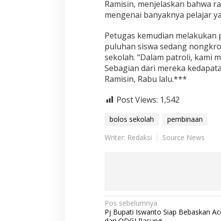
Ramisin, menjelaskan bahwa ra
s
a
mengenai banyaknya pelajar ya
n
K
Petugas kemudian melakukan pa
e
puluhan siswa sedang nongkron
t
sekolah. “Dalam patroli, kami m
a
t
Sebagian dari mereka kedapat
Ramisin, Rabu lalu.***
Post Views:
1,542
bolos sekolah
pembinaan
Writer: Redaksi
Source News
N
Pos sebelumnya
Pj Bupati Iswanto Siap Bebaskan A
a
dari ODGJ Pasung