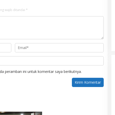
ng wajib ditandai
*
Mualem tunjuk Wan Malaya jadi Pj
Ketua Partai Aceh Nagan Raya
Di BERITA, POLITIK
|
Juli 30, 2026
da peramban ini untuk komentar saya berikutnya.