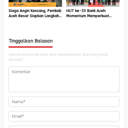
Siaga Angin Kencang, Pemkab
HUT ke-53 Bank Aceh:
Aceh Besar Siapkan Langkah
Momentum Memperkuat
Penanganan
Amanah, Menumbuhkan
Keberkahan Bagi Aceh
Tinggalkan Balasan
Alamat email Anda tidak akan dipublikasikan.
Ruas yang wajib
ditandai
*