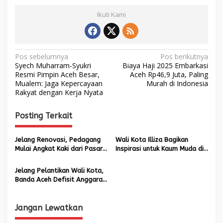
Ikuti Kami
N
Pos sebelumnya
Pos berikutnya
Syech Muharram-Syukri
Biaya Haji 2025 Embarkasi
a
Resmi Pimpin Aceh Besar,
Aceh Rp46,9 Juta, Paling
Mualem: Jaga Kepercayaan
Murah di Indonesia
v
Rakyat dengan Kerja Nyata
i
g
Posting Terkait
a
s
Jelang Renovasi, Pedagang
Wali Kota Illiza Bagikan
Mulai Angkat Kaki dari Pasar
Inspirasi untuk Kaum Muda di
i
Aceh
Arena Munas Apeksi 2025
p
Jelang Pelantikan Wali Kota,
Banda Aceh Defisit Anggaran
o
Rp39,8 Miliar, RSUD Meuraxa
s
Terutang Rp49 Miliar
Jangan Lewatkan