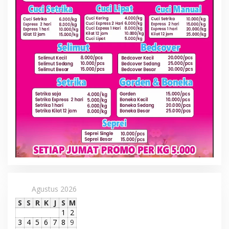
Agustus 2026
S
S
R
K
J
S
M
1
2
3
4
5
6
7
8
9