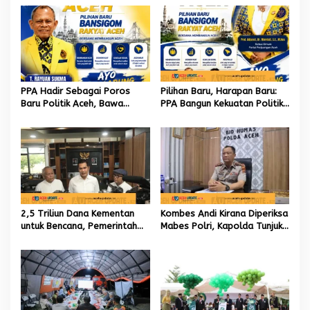
PPA Hadir Sebagai Poros
Pilihan Baru, Harapan Baru:
Baru Politik Aceh, Bawa
PPA Bangun Kekuatan Politik
Jaringan Nasional hingga
hingga Akar Rumput Aceh
Internasional untuk Kemajuan
Daerah
2,5 Triliun Dana Kementan
Kombes Andi Kirana Diperiksa
untuk Bencana, Pemerintah
Mabes Polri, Kapolda Tunjuk
Aceh kelola 9,7 Miliar Rupiah
Kabid TIK sebagai Pelaksana
Tugas Kapolresta Banda
Aceh