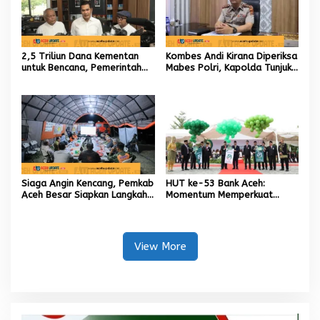
2,5 Triliun Dana Kementan
Kombes Andi Kirana Diperiksa
untuk Bencana, Pemerintah
Mabes Polri, Kapolda Tunjuk
Aceh kelola 9,7 Miliar Rupiah
Kabid TIK sebagai Pelaksana
Tugas Kapolresta Banda
Aceh
Siaga Angin Kencang, Pemkab
HUT ke-53 Bank Aceh:
Aceh Besar Siapkan Langkah
Momentum Memperkuat
Penanganan
Amanah, Menumbuhkan
Keberkahan Bagi Aceh
View More