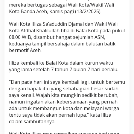
l
mereka bertugas sebagai Wali Kota/Wakil Wali
i
Kota Banda Aceh, Kamis pagi (13/2/2025).
z
a
Wali Kota Illiza Sa’aduddin Djamal dan Wakil Wali
K
Kota Afdhal Khalilullah tiba di Balai Kota pada pukul
e
m
08.00 WIB, disambut hangat sejumlah ASN,
b
keduanya tampil bersahaja dalam balutan batik
a
bermotif Aceh.
l
i
Illiza kembali ke Balai Kota dalam kurun waktu
k
e
yang lama setelah 7 tahun 7 bulan 7 hari berlalu.
B
a
“Dan pada hari ini saya kembali lagi, untuk bertemu
l
dengan bapak ibu yang sebahagian besar sudah
a
saya kenali. Wajah kita mungkin sedikit berubah,
i
namun ingatan akan kebersamaan yang pernah
ada untuk membangun kota dan melayani warga
tentu saya tidak akan pernah lupa,” kata Illiza
dalam sambutannya.