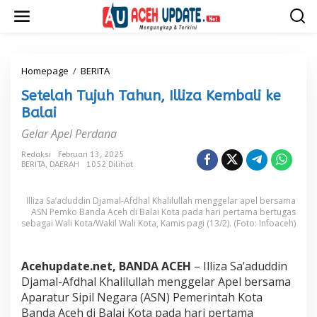
L
e
w
a
t
i
Homepage
/
BERITA
S
k
e
Setelah Tujuh Tahun, Illiza Kembali ke
e
t
k
e
Balai
o
l
Gelar Apel Perdana
n
a
t
h
Redaksi
Februari 13, 2025
e
T
BERITA
,
DAERAH
1052 Dilihat
n
u
j
u
Illiza Sa’aduddin Djamal-Afdhal Khalilullah menggelar apel bersama
h
ASN Pemko Banda Aceh di Balai Kota pada hari pertama bertugas
sebagai Wali Kota/Wakil Wali Kota, Kamis pagi (13/2). (Foto: Infoaceh)
T
a
h
u
Acehupdate.net, BANDA ACEH
– Illiza Sa’aduddin
n
Djamal-Afdhal Khalilullah menggelar Apel bersama
,
Aparatur Sipil Negara (ASN) Pemerintah Kota
I
Banda Aceh di Balai Kota pada hari pertama
l