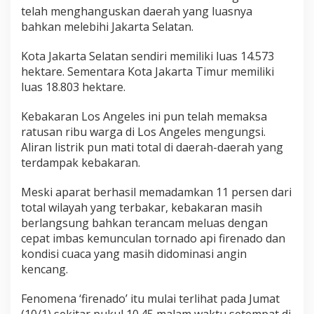
s
telah menghanguskan daerah yang luasnya
J
bahkan melebihi Jakarta Selatan.
a
k
Kota Jakarta Selatan sendiri memiliki luas 14.573
a
hektare. Sementara Kota Jakarta Timur memiliki
r
t
luas 18.803 hektare.
a
S
Kebakaran Los Angeles ini pun telah memaksa
e
ratusan ribu warga di Los Angeles mengungsi.
l
Aliran listrik pun mati total di daerah-daerah yang
a
t
terdampak kebakaran.
a
n
Meski aparat berhasil memadamkan 11 persen dari
total wilayah yang terbakar, kebakaran masih
berlangsung bahkan terancam meluas dengan
cepat imbas kemunculan tornado api firenado dan
kondisi cuaca yang masih didominasi angin
kencang.
Fenomena ‘firenado’ itu mulai terlihat pada Jumat