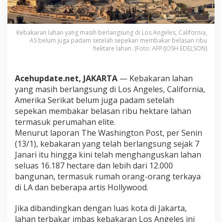
n
g
e
l
Kebakaran lahan yang masih berlangsung di Los Angeles, California,
AS belum juga padam setelah sepekan membakar belasan ribu
e
hektare lahan. (Foto: AFP/JOSH EDELSON)
s
H
a
n
Acehupdate.net, JAKARTA
— Kebakaran lahan
g
yang masih berlangsung di Los Angeles, California,
u
Amerika Serikat belum juga padam setelah
s
sepekan membakar belasan ribu hektare lahan
k
termasuk perumahan elite.
a
n
Menurut laporan The Washington Post, per Senin
L
(13/1), kebakaran yang telah berlangsung sejak 7
a
Janari itu hingga kini telah menghanguskan lahan
h
seluas 16.187 hectare dan lebih dari 12.000
a
n
bangunan, termasuk rumah orang-orang terkaya
S
di LA dan beberapa artis Hollywood.
e
l
Jika dibandingkan dengan luas kota di Jakarta,
u
lahan terbakar imbas kebakaran Los Angeles ini
a