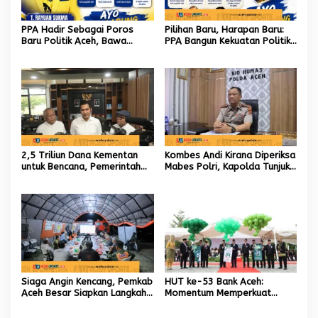
PPA Hadir Sebagai Poros
Pilihan Baru, Harapan Baru:
Baru Politik Aceh, Bawa
PPA Bangun Kekuatan Politik
Jaringan Nasional hingga
hingga Akar Rumput Aceh
Internasional untuk Kemajuan
Daerah
2,5 Triliun Dana Kementan
Kombes Andi Kirana Diperiksa
untuk Bencana, Pemerintah
Mabes Polri, Kapolda Tunjuk
Aceh kelola 9,7 Miliar Rupiah
Kabid TIK sebagai Pelaksana
Tugas Kapolresta Banda
Aceh
Siaga Angin Kencang, Pemkab
HUT ke-53 Bank Aceh:
Aceh Besar Siapkan Langkah
Momentum Memperkuat
Penanganan
Amanah, Menumbuhkan
Keberkahan Bagi Aceh