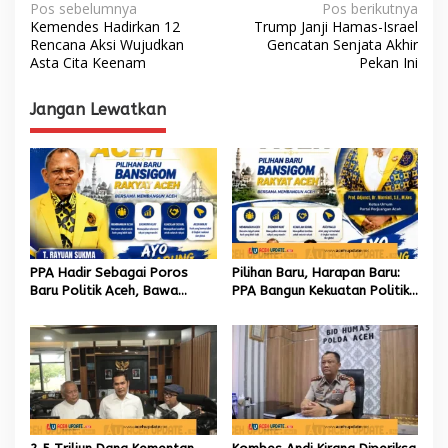
N
Pos sebelumnya
Pos berikutnya
Kemendes Hadirkan 12
Trump Janji Hamas-Israel
a
Rencana Aksi Wujudkan
Gencatan Senjata Akhir
Asta Cita Keenam
Pekan Ini
v
i
Jangan Lewatkan
g
a
s
i
p
o
PPA Hadir Sebagai Poros
Pilihan Baru, Harapan Baru:
s
Baru Politik Aceh, Bawa
PPA Bangun Kekuatan Politik
Jaringan Nasional hingga
hingga Akar Rumput Aceh
Internasional untuk Kemajuan
Daerah