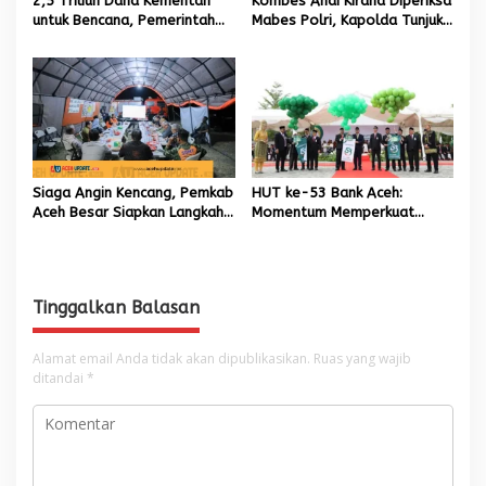
2,5 Triliun Dana Kementan
Kombes Andi Kirana Diperiksa
untuk Bencana, Pemerintah
Mabes Polri, Kapolda Tunjuk
Aceh kelola 9,7 Miliar Rupiah
Kabid TIK sebagai Pelaksana
Tugas Kapolresta Banda
Aceh
Siaga Angin Kencang, Pemkab
HUT ke-53 Bank Aceh:
Aceh Besar Siapkan Langkah
Momentum Memperkuat
Penanganan
Amanah, Menumbuhkan
Keberkahan Bagi Aceh
Tinggalkan Balasan
Alamat email Anda tidak akan dipublikasikan.
Ruas yang wajib
ditandai
*