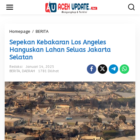
L
e
w
a
t
i
Homepage
/
BERITA
S
k
e
Sepekan Kebakaran Los Angeles
e
p
k
e
Hanguskan Lahan Seluas Jakarta
o
k
Selatan
n
a
t
n
Redaksi
Januari 14, 2025
e
K
BERITA
,
DAERAH
1781 Dilihat
n
e
b
a
k
a
r
a
n
L
o
s
A