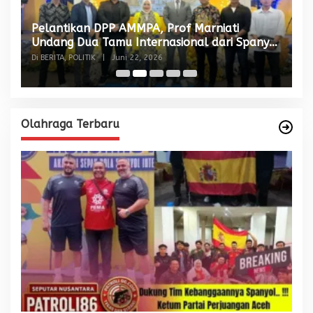
Pelantikan DPP AMMPA, Prof Marniati
W
Undang Dua Tamu Internasional dari Spanyol
S
dan Malaysia
Di BERITA, POLITIK
|
Juni 22, 2026
Di
Olahraga Terbaru