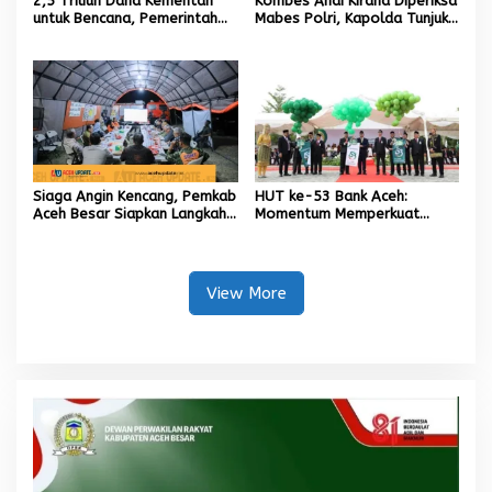
2,5 Triliun Dana Kementan
Kombes Andi Kirana Diperiksa
untuk Bencana, Pemerintah
Mabes Polri, Kapolda Tunjuk
Aceh kelola 9,7 Miliar Rupiah
Kabid TIK sebagai Pelaksana
Tugas Kapolresta Banda
Aceh
Siaga Angin Kencang, Pemkab
HUT ke-53 Bank Aceh:
Aceh Besar Siapkan Langkah
Momentum Memperkuat
Penanganan
Amanah, Menumbuhkan
Keberkahan Bagi Aceh
View More