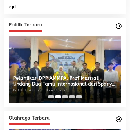
« Jul
Politik Terbaru
Pelantikan DPP AMMPA, Prof Marniati
W
Undang Dua Tamu Internasional dari Spanyol
S
dan Malaysia
Di BERITA, POLITIK
|
Juni 22, 2026
Di
Olahraga Terbaru