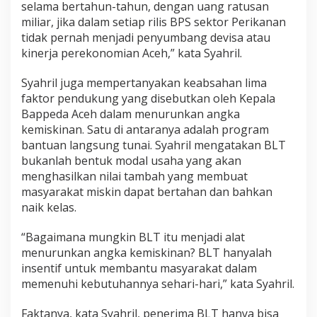
selama bertahun-tahun, dengan uang ratusan
j
miliar, jika dalam setiap rilis BPS sektor Perikanan
a
b
tidak pernah menjadi penyumbang devisa atau
a
kinerja perekonomian Aceh,” kata Syahril.
t
T
Syahril juga mempertanyakan keabsahan lima
a
faktor pendukung yang disebutkan oleh Kepala
k
P
Bappeda Aceh dalam menurunkan angka
a
kemiskinan. Satu di antaranya adalah program
h
bantuan langsung tunai. Syahril mengatakan BLT
a
bukanlah bentuk modal usaha yang akan
m
menghasilkan nilai tambah yang membuat
S
u
masyarakat miskin dapat bertahan dan bahkan
b
naik kelas.
s
t
“Bagaimana mungkin BLT itu menjadi alat
a
menurunkan angka kemiskinan? BLT hanyalah
n
s
insentif untuk membantu masyarakat dalam
i
memenuhi kebutuhannya sehari-hari,” kata Syahril.
Faktanya, kata Syahril, penerima BLT hanya bisa