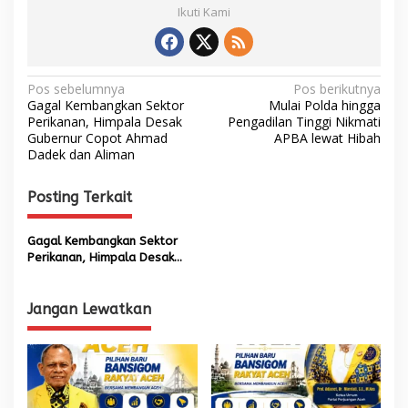
Ikuti Kami
N
Pos sebelumnya
Pos berikutnya
Gagal Kembangkan Sektor
Mulai Polda hingga
a
Perikanan, Himpala Desak
Pengadilan Tinggi Nikmati
Gubernur Copot Ahmad
APBA lewat Hibah
v
Dadek dan Aliman
i
g
Posting Terkait
a
s
Gagal Kembangkan Sektor
Perikanan, Himpala Desak
i
Gubernur Copot Ahmad
p
Dadek dan Aliman
Jangan Lewatkan
o
s