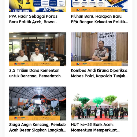
PPA Hadir Sebagai Poros
Pilihan Baru, Harapan Baru:
Baru Politik Aceh, Bawa
PPA Bangun Kekuatan Politik
Jaringan Nasional hingga
hingga Akar Rumput Aceh
Internasional untuk Kemajuan
Daerah
2,5 Triliun Dana Kementan
Kombes Andi Kirana Diperiksa
untuk Bencana, Pemerintah
Mabes Polri, Kapolda Tunjuk
Aceh kelola 9,7 Miliar Rupiah
Kabid TIK sebagai Pelaksana
Tugas Kapolresta Banda
Aceh
Siaga Angin Kencang, Pemkab
HUT ke-53 Bank Aceh:
Aceh Besar Siapkan Langkah
Momentum Memperkuat
Penanganan
Amanah, Menumbuhkan