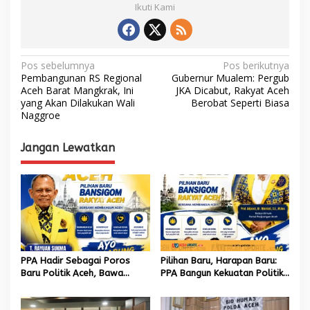
Ikuti Kami
N
Pos sebelumnya
Pos berikutnya
Pembangunan RS Regional
Gubernur Mualem: Pergub
a
Aceh Barat Mangkrak, Ini
JKA Dicabut, Rakyat Aceh
yang Akan Dilakukan Wali
Berobat Seperti Biasa
v
Naggroe
i
g
Jangan Lewatkan
a
s
i
p
o
s
PPA Hadir Sebagai Poros
Pilihan Baru, Harapan Baru:
Baru Politik Aceh, Bawa
PPA Bangun Kekuatan Politik
Jaringan Nasional hingga
hingga Akar Rumput Aceh
Internasional untuk Kemajuan