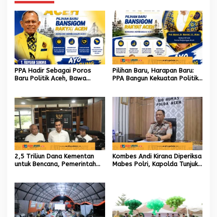
PPA Hadir Sebagai Poros
Pilihan Baru, Harapan Baru:
Baru Politik Aceh, Bawa
PPA Bangun Kekuatan Politik
Jaringan Nasional hingga
hingga Akar Rumput Aceh
Internasional untuk Kemajuan
Daerah
2,5 Triliun Dana Kementan
Kombes Andi Kirana Diperiksa
untuk Bencana, Pemerintah
Mabes Polri, Kapolda Tunjuk
Aceh kelola 9,7 Miliar Rupiah
Kabid TIK sebagai Pelaksana
Tugas Kapolresta Banda
Aceh