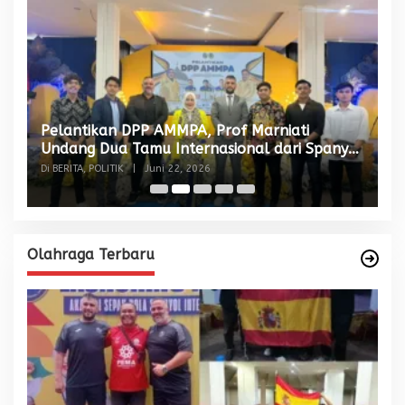
Pelantikan DPP AMMPA, Prof Marniati
W
Undang Dua Tamu Internasional dari Spanyol
S
dan Malaysia
Di BERITA, POLITIK
|
Juni 22, 2026
Di
Olahraga Terbaru