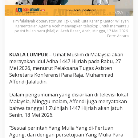
U
m
a
t
Tim falakiyah observatorium Tgk Chiek Kuta Karang Kantor Wilayah
M
Kementerian Agama Aceh menyiapkan teleskop untuk memantau
posisi bulan baru (hilal) di Aceh Besar, Aceh, Minggu, 17 Mei 2026.
u
Foto: Antara
s
l
i
m
KUALA LUMPUR
– Umat Muslim di Malaysia akan
d
merayakan Idul Adha 1447 Hijriah pada Rabu, 27
i
Mei 2026, menurut Pelaksana Tugas Asisten
M
Sekretaris Konferensi Para Raja, Muhammad
a
Affendi Jalaludin.
l
a
y
Dalam pengumuman yang disiarkan di televisi lokal
s
Malaysia, Minggu malam, Affendi juga menyatakan
i
bahwa tanggal 1 Zulhijah 1447 Hijriah akan jatuh
a
Senin, 18 Mei 2026.
R
a
y
“Sesuai perintah Yang Mulia Yang di-Pertuan
a
Agong, dan dengan persetujuan Yang Mulia Para
k