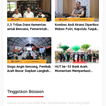
Daerah
2,5 Triliun Dana Kementan
Kombes Andi Kirana Diperiksa
untuk Bencana, Pemerintah
Mabes Polri, Kapolda Tunjuk
Aceh kelola 9,7 Miliar Rupiah
Kabid TIK sebagai Pelaksana
Tugas Kapolresta Banda
Aceh
Siaga Angin Kencang, Pemkab
HUT ke-53 Bank Aceh:
Aceh Besar Siapkan Langkah
Momentum Memperkuat
Penanganan
Amanah, Menumbuhkan
Keberkahan Bagi Aceh
Tinggalkan Balasan
Alamat email Anda tidak akan dipublikasikan.
Ruas yang wajib