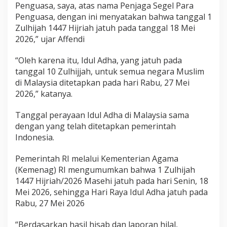
Penguasa, saya, atas nama Penjaga Segel Para
a
Penguasa, dengan ini menyatakan bahwa tanggal 1
n
I
Zulhijah 1447 Hijriah jatuh pada tanggal 18 Mei
d
2026,” ujar Affendi
u
l
“Oleh karena itu, Idul Adha, yang jatuh pada
A
tanggal 10 Zulhijjah, untuk semua negara Muslim
d
h
di Malaysia ditetapkan pada hari Rabu, 27 Mei
a
2026,” katanya.
2
7
Tanggal perayaan Idul Adha di Malaysia sama
M
dengan yang telah ditetapkan pemerintah
e
i
Indonesia.
2
0
Pemerintah RI melalui Kementerian Agama
2
(Kemenag) RI mengumumkan bahwa 1 Zulhijah
6
1447 Hijriah/2026 Masehi jatuh pada hari Senin, 18
Mei 2026, sehingga Hari Raya Idul Adha jatuh pada
Rabu, 27 Mei 2026
“Berdasarkan hasil hisab dan laporan hilal,