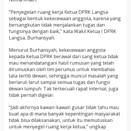
a
n
“Penyegelan ruang kerja Ketua DPRK Langsa
g
sebagai bentuk kekecewaan anggota, karena yang
s
bersangkutan tidak menjalankan tugas dan
a
D
fungsinya dengan baik,” kata Wakil Ketua I DPRK
i
Langsa, Burhansyah.
s
e
Menurut Burhansyah, kekecewaan anggota
g
kepada Ketua DPRK berawal dari sang ketua tidak
e
l
mau menandatangani hasil rumusan yang telah
A
dirumuskan oleh tim perumus untuk membahas
n
tata tertib dewan, sehingga muncul masalah yang
g
berlarut-larut sampai semua tugas dan fungsi
g
o
dewan lumpuh. Tak terkecuali rapat internal, juga
t
tidak pernah digelar.
a
“Jadi akhirnya kawan-kawan gusar tidak tahu mau
buat apa di mana banyak kepentingan masyarakat
tidak bisa dilaksanakan, untuk itu memutuskan
untuk menyegel ruang kerja ketua,” ungkap