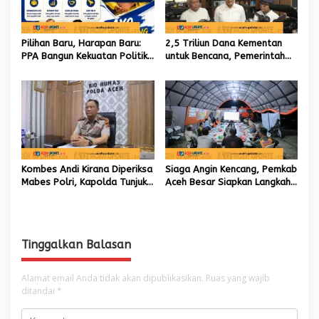
Pilihan Baru, Harapan Baru:
2,5 Triliun Dana Kementan
PPA Bangun Kekuatan Politik
untuk Bencana, Pemerintah
hingga Akar Rumput Aceh
Aceh kelola 9,7 Miliar Rupiah
Kombes Andi Kirana Diperiksa
Siaga Angin Kencang, Pemkab
Mabes Polri, Kapolda Tunjuk
Aceh Besar Siapkan Langkah
Kabid TIK sebagai Pelaksana
Penanganan
Tugas Kapolresta Banda
Aceh
Tinggalkan Balasan
Alamat email Anda tidak akan dipublikasikan.
Ruas yang wajib
ditandai
*