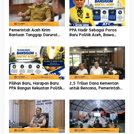
‎Pemerintah Aceh Kirim
PPA Hadir Sebagai Poros
Bantuan Tanggap Darurat
Baru Politik Aceh, Bawa
untuk Korban Kebakaran di
Jaringan Nasional hingga
Aceh Tengah
Internasional untuk Kemajuan
Daerah
Pilihan Baru, Harapan Baru:
2,5 Triliun Dana Kementan
PPA Bangun Kekuatan Politik
untuk Bencana, Pemerintah
hingga Akar Rumput Aceh
Aceh kelola 9,7 Miliar Rupiah