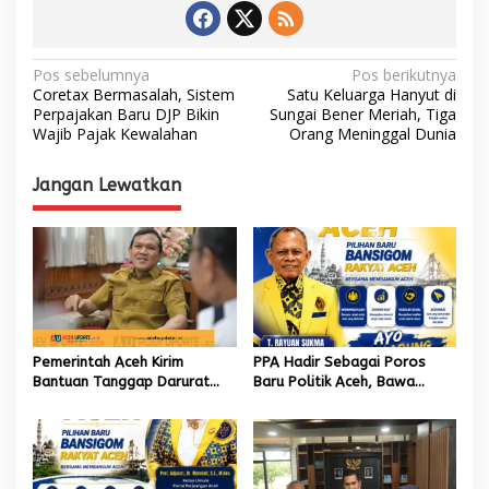
N
Pos sebelumnya
Pos berikutnya
Coretax Bermasalah, Sistem
Satu Keluarga Hanyut di
a
Perpajakan Baru DJP Bikin
Sungai Bener Meriah, Tiga
Wajib Pajak Kewalahan
Orang Meninggal Dunia
v
i
Jangan Lewatkan
g
a
s
i
p
o
‎Pemerintah Aceh Kirim
PPA Hadir Sebagai Poros
s
Bantuan Tanggap Darurat
Baru Politik Aceh, Bawa
untuk Korban Kebakaran di
Jaringan Nasional hingga
Aceh Tengah
Internasional untuk Kemajuan
Daerah