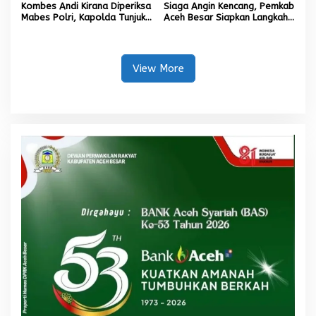
Kombes Andi Kirana Diperiksa
Siaga Angin Kencang, Pemkab
Mabes Polri, Kapolda Tunjuk
Aceh Besar Siapkan Langkah
Kabid TIK sebagai Pelaksana
Penanganan
Tugas Kapolresta Banda
Aceh
View More