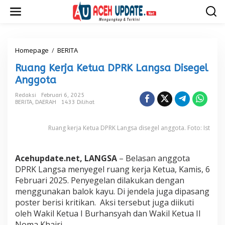
L
e
w
a
t
i
Homepage
/
BERITA
R
k
u
Ruang Kerja Ketua DPRK Langsa Disegel
e
a
k
n
Anggota
o
g
n
K
Redaksi
Februari 6, 2025
t
BERITA
,
DAERAH
1433 Dilihat
e
e
r
n
j
Ruang kerja Ketua DPRK Langsa disegel anggota. Foto: Ist
a
K
e
Acehupdate.net, LANGSA
– Belasan anggota
t
u
DPRK Langsa menyegel ruang kerja Ketua, Kamis, 6
a
Februari 2025. Penyegelan dilakukan dengan
D
menggunakan balok kayu. Di jendela juga dipasang
P
poster berisi kritikan. Aksi tersebut juga diikuti
R
oleh Wakil Ketua I Burhansyah dan Wakil Ketua II
K
L
Noma Khairi.