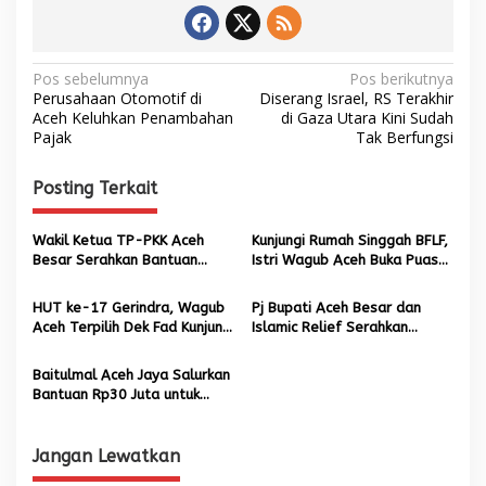
N
Pos sebelumnya
Pos berikutnya
Perusahaan Otomotif di
Diserang Israel, RS Terakhir
a
Aceh Keluhkan Penambahan
di Gaza Utara Kini Sudah
Pajak
Tak Berfungsi
v
i
Posting Terkait
g
a
Wakil Ketua TP-PKK Aceh
Kunjungi Rumah Singgah BFLF,
s
Besar Serahkan Bantuan
Istri Wagub Aceh Buka Puasa
Sosial untuk Warga Kurang
Bersama Dan Serahkan
i
Mampu
Bantuan
HUT ke-17 Gerindra, Wagub
Pj Bupati Aceh Besar dan
p
Aceh Terpilih Dek Fad Kunjungi
Islamic Relief Serahkan
Rumah Singgah BFLF
Bantuan Rumah Layak Huni
o
Baitulmal Aceh Jaya Salurkan
s
Bantuan Rp30 Juta untuk
Rumah Singgah BFLF
Jangan Lewatkan