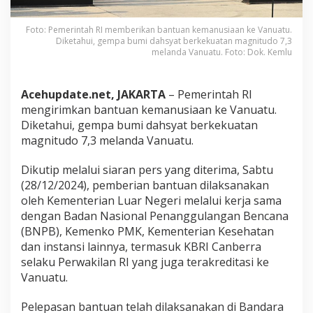
s
i
Foto: Pemerintah RI memberikan bantuan kemanusiaan ke Vanuatu.
a
Diketahui, gempa bumi dahsyat berkekuatan magnitudo 7,3
a
melanda Vanuatu. Foto: Dok. Kemlu
n
K
e
Acehupdate.net, JAKARTA
– Pemerintah RI
V
mengirimkan bantuan kemanusiaan ke Vanuatu.
a
n
Diketahui, gempa bumi dahsyat berkekuatan
u
magnitudo 7,3 melanda Vanuatu.
a
t
Dikutip melalui siaran pers yang diterima, Sabtu
u
(28/12/2024), pemberian bantuan dilaksanakan
oleh Kementerian Luar Negeri melalui kerja sama
dengan Badan Nasional Penanggulangan Bencana
(BNPB), Kemenko PMK, Kementerian Kesehatan
dan instansi lainnya, termasuk KBRI Canberra
selaku Perwakilan RI yang juga terakreditasi ke
Vanuatu.
Pelepasan bantuan telah dilaksanakan di Bandara