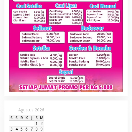
Agustus 2026
S
S
R
K
J
S
M
1
2
3
4
5
6
7
8
9