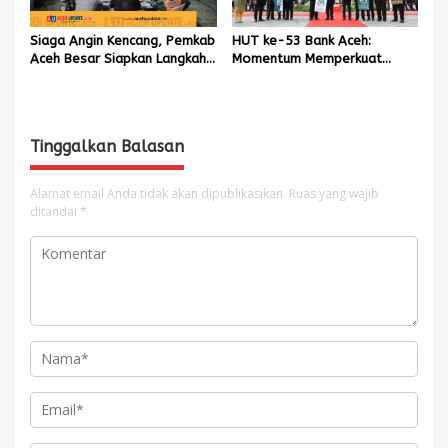
Siaga Angin Kencang, Pemkab
HUT ke-53 Bank Aceh:
Aceh Besar Siapkan Langkah
Momentum Memperkuat
Penanganan
Amanah, Menumbuhkan
Keberkahan Bagi Aceh
Tinggalkan Balasan
Alamat email Anda tidak akan dipublikasikan.
Ruas yang wajib
ditandai
*