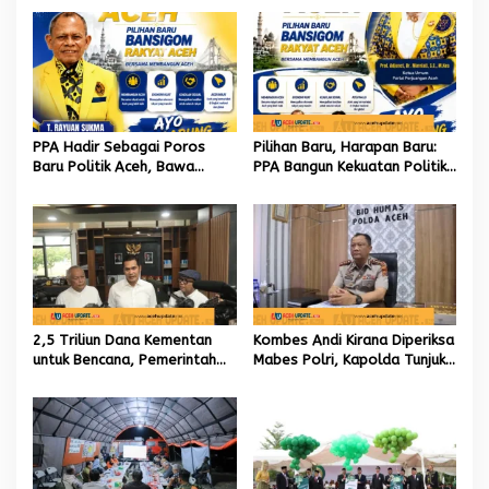
PPA Hadir Sebagai Poros
Pilihan Baru, Harapan Baru:
Baru Politik Aceh, Bawa
PPA Bangun Kekuatan Politik
Jaringan Nasional hingga
hingga Akar Rumput Aceh
Internasional untuk Kemajuan
Daerah
2,5 Triliun Dana Kementan
Kombes Andi Kirana Diperiksa
untuk Bencana, Pemerintah
Mabes Polri, Kapolda Tunjuk
Aceh kelola 9,7 Miliar Rupiah
Kabid TIK sebagai Pelaksana
Tugas Kapolresta Banda
Aceh