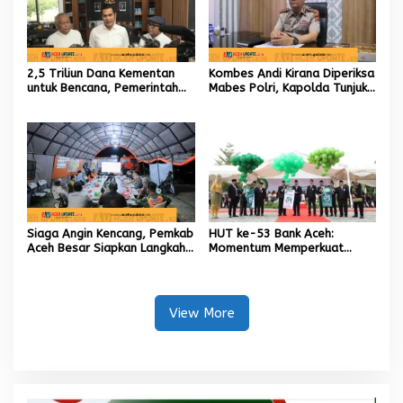
2,5 Triliun Dana Kementan
Kombes Andi Kirana Diperiksa
untuk Bencana, Pemerintah
Mabes Polri, Kapolda Tunjuk
Aceh kelola 9,7 Miliar Rupiah
Kabid TIK sebagai Pelaksana
Tugas Kapolresta Banda
Aceh
Siaga Angin Kencang, Pemkab
HUT ke-53 Bank Aceh:
Aceh Besar Siapkan Langkah
Momentum Memperkuat
Penanganan
Amanah, Menumbuhkan
Keberkahan Bagi Aceh
View More