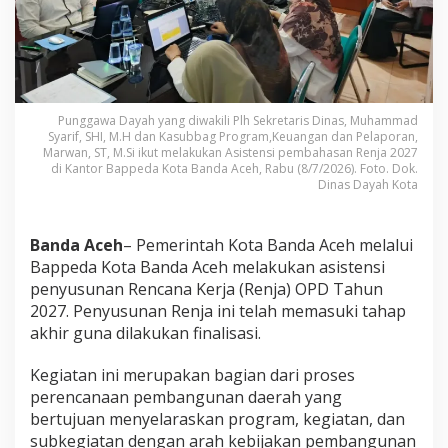
d
a
A
c
e
h
A
Punggawa Dayah yang diwakili Plh Sekretaris Dinas, Muhammad
Syarif, SHI, M.H dan Kasubbag Program,Keuangan dan Pelaporan,
s
Marwan, ST, M.Si ikut melakukan Asistensi pembahasan Renja 2027
i
di Kantor Bappeda Kota Banda Aceh, Rabu (8/7/2026). Foto. Dok.
s
Dinas Dayah Kota
t
e
n
Banda Aceh
– Pemerintah Kota Banda Aceh melalui
s
i
Bappeda Kota Banda Aceh melakukan asistensi
P
penyusunan Rencana Kerja (Renja) OPD Tahun
e
2027. Penyusunan Renja ini telah memasuki tahap
m
akhir guna dilakukan finalisasi.
b
a
h
Kegiatan ini merupakan bagian dari proses
a
perencanaan pembangunan daerah yang
s
bertujuan menyelaraskan program, kegiatan, dan
a
subkegiatan dengan arah kebijakan pembangunan
n