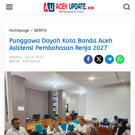
L
e
w
a
t
i
Homepage
/
BERITA
P
k
u
Punggawa Dayah Kota Banda Aceh
e
n
k
g
Asistensi Pembahasan Renja 2027
o
g
n
a
Redaksi
Juli 8, 2026
t
BERITA
349 Dilihat
w
e
a
n
D
a
y
a
h
K
o
t
a
B
a
n