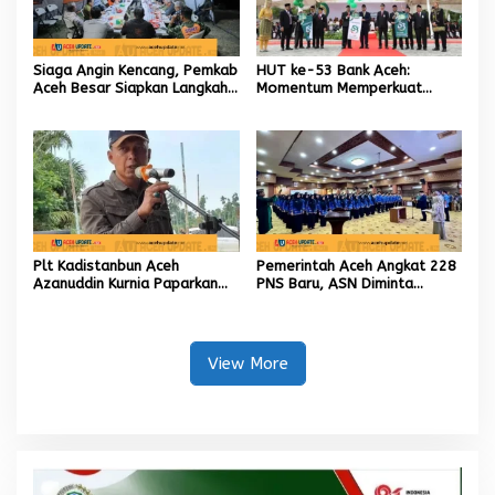
Siaga Angin Kencang, Pemkab
HUT ke-53 Bank Aceh:
Aceh Besar Siapkan Langkah
Momentum Memperkuat
Penanganan
Amanah, Menumbuhkan
Keberkahan Bagi Aceh
Plt Kadistanbun Aceh
Pemerintah Aceh Angkat 228
Azanuddin Kurnia Paparkan
PNS Baru, ASN Diminta
Empat Strategi Pemulihan
Wujudkan Etos Kerja yang
Sawah Rusak Berat
Tinggi
Pascabencana
View More