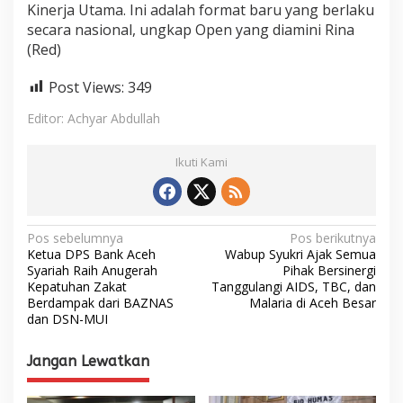
Kinerja Utama. Ini adalah format baru yang berlaku
secara nasional, ungkap Open yang diamini Rina
(Red)
Post Views:
349
Editor: Achyar Abdullah
Ikuti Kami
N
Pos sebelumnya
Pos berikutnya
Ketua DPS Bank Aceh
Wabup Syukri Ajak Semua
a
Syariah Raih Anugerah
Pihak Bersinergi
Kepatuhan Zakat
Tanggulangi AIDS, TBC, dan
v
Berdampak dari BAZNAS
Malaria di Aceh Besar
i
dan DSN-MUI
g
Jangan Lewatkan
a
s