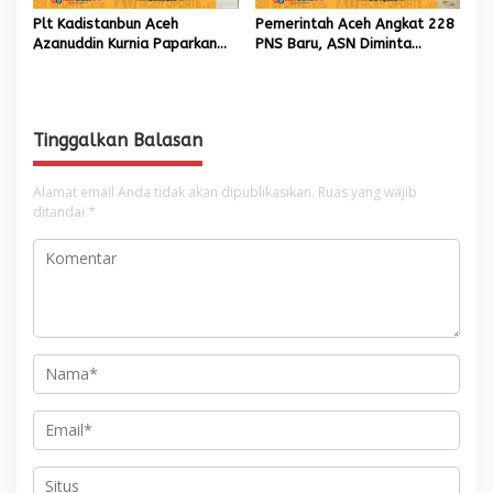
Plt Kadistanbun Aceh
Pemerintah Aceh Angkat 228
Azanuddin Kurnia Paparkan
PNS Baru, ASN Diminta
Empat Strategi Pemulihan
Wujudkan Etos Kerja yang
Sawah Rusak Berat
Tinggi
Pascabencana
Tinggalkan Balasan
Alamat email Anda tidak akan dipublikasikan.
Ruas yang wajib
ditandai
*