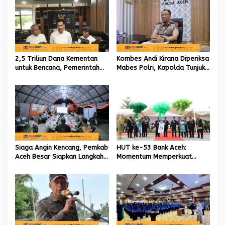
i
p
o
s
2,5 Triliun Dana Kementan
Kombes Andi Kirana Diperiksa
untuk Bencana, Pemerintah
Mabes Polri, Kapolda Tunjuk
Aceh kelola 9,7 Miliar Rupiah
Kabid TIK sebagai Pelaksana
Tugas Kapolresta Banda
Aceh
Siaga Angin Kencang, Pemkab
HUT ke-53 Bank Aceh:
Aceh Besar Siapkan Langkah
Momentum Memperkuat
Penanganan
Amanah, Menumbuhkan
Keberkahan Bagi Aceh