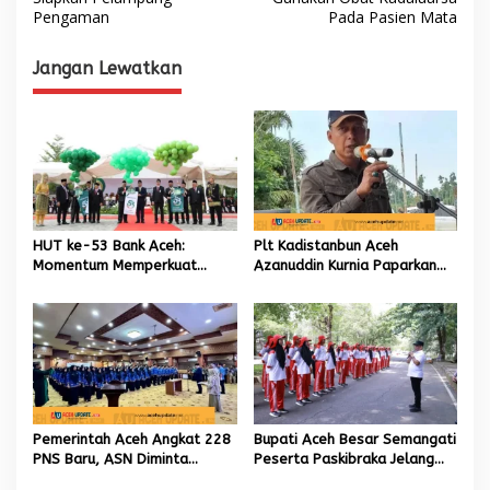
Pengaman
Pada Pasien Mata
v
i
Jangan Lewatkan
g
a
s
i
p
o
HUT ke-53 Bank Aceh:
Plt Kadistanbun Aceh
s
Momentum Memperkuat
Azanuddin Kurnia Paparkan
Amanah, Menumbuhkan
Empat Strategi Pemulihan
Keberkahan Bagi Aceh
Sawah Rusak Berat
Pascabencana
Pemerintah Aceh Angkat 228
Bupati Aceh Besar Semangati
PNS Baru, ASN Diminta
Peserta Paskibraka Jelang
Wujudkan Etos Kerja yang
HUT Ke-81 RI