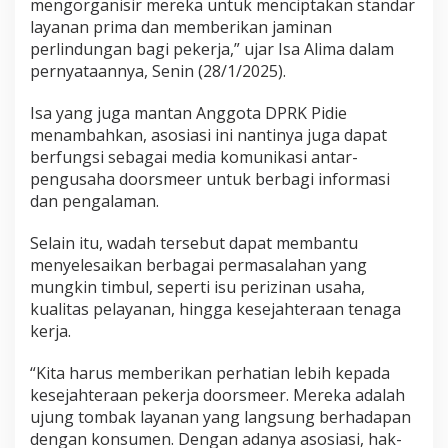
mengorganisir mereka untuk menciptakan standar
s
layanan prima dan memberikan jaminan
o
perlindungan bagi pekerja,” ujar Isa Alima dalam
s
i
pernyataannya, Senin (28/1/2025).
a
s
Isa yang juga mantan Anggota DPRK Pidie
i
menambahkan, asosiasi ini nantinya juga dapat
berfungsi sebagai media komunikasi antar-
pengusaha doorsmeer untuk berbagi informasi
dan pengalaman.
Selain itu, wadah tersebut dapat membantu
menyelesaikan berbagai permasalahan yang
mungkin timbul, seperti isu perizinan usaha,
kualitas pelayanan, hingga kesejahteraan tenaga
kerja.
“Kita harus memberikan perhatian lebih kepada
kesejahteraan pekerja doorsmeer. Mereka adalah
ujung tombak layanan yang langsung berhadapan
dengan konsumen. Dengan adanya asosiasi, hak-