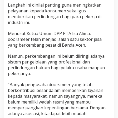
o
Langkah ini dinilai penting guna meningkatkan
r
pelayanan kepada konsumen sekaligus
s
memberikan perlindungan bagi para pekerja di
m
industri ini.
e
e
r
Menurut Ketua Umum DPP PTA Isa Alima,
d
doorsmeer telah menjadi salah satu sektor jasa
i
yang berkembang pesat di Banda Aceh.
B
a
n
Namun, perkembangan ini belum diiringi adanya
d
sistem pengelolaan yang profesional dan
a
perlindungan hukum bagi pelaku usaha maupun
A
pekerjanya.
c
e
h
“Banyak pengusaha doorsmeer yang telah
B
berkontribusi besar dalam memberikan layanan
e
kepada masyarakat, namun sayangnya, mereka
n
belum memiliki wadah resmi yang mampu
t
memperjuangkan kepentingan bersama. Dengan
u
k
adanya asosiasi, kita dapat lebih mudah
A