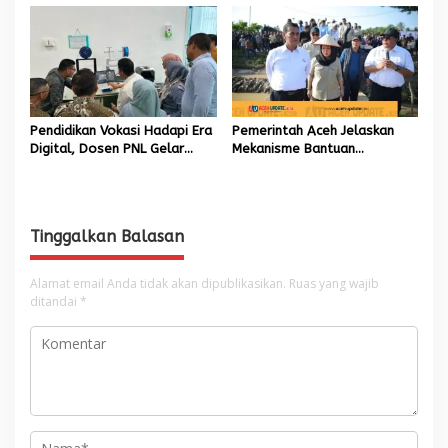
Tinggi
Pendidikan Vokasi Hadapi Era
Pemerintah Aceh Jelaskan
Digital, Dosen PNL Gelar
Mekanisme Bantuan
Pelatihan 3D Printing untuk
Kementan Rp2,5 Triliun untuk
Guru Produktif SMK
Pemulihan Sawah dan Kebun
Tinggalkan Balasan
Alamat email Anda tidak akan dipublikasikan.
Ruas yang wajib
ditandai
*