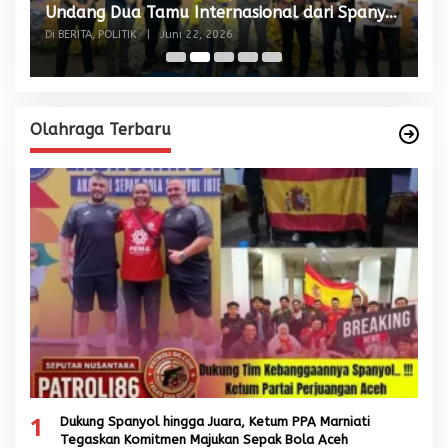
Undang Dua Tamu Internasional dari Spanyol
S
dan Malaysia
Di BERITA, POLITIK
|
Juni 22, 2026
Di
Olahraga Terbaru
1
Dukung Spanyol hingga Juara, Ketum PPA Marniati
Tegaskan Komitmen Majukan Sepak Bola Aceh