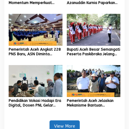
Momentum Memperkuat
Azanuddin Kurnia Paparkan
Amanah, Menumbuhkan
Empat Strategi Pemulihan
Keberkahan Bagi Aceh
Sawah Rusak Berat
Pascabencana
Pemerintah Aceh Angkat 228
Bupati Aceh Besar Semangati
PNS Baru, ASN Diminta
Peserta Paskibraka Jelang
Wujudkan Etos Kerja yang
HUT Ke-81 RI
Tinggi
Pendidikan Vokasi Hadapi Era
Pemerintah Aceh Jelaskan
Digital, Dosen PNL Gelar
Mekanisme Bantuan
Pelatihan 3D Printing untuk
Kementan Rp2,5 Triliun untuk
Guru Produktif SMK
Pemulihan Sawah dan Kebun
View More