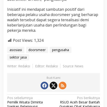
Inisiatif ini mendapat sambutan positif dari
beberapa pelaku usaha doorsmeer yang berharap
wadah tersebut dapat segera terealisasi demi
keberlanjutan usaha dan perlindungan bagi
pekerja mereka.
Post Views:
1,324
asosiasi
doorsmeer
pengusaha
sektor jasa
Writer: Redaksi
Editor: Redaksi
Source News
Ikuti Kami
N
Pos sebelumnya
Pos berikutnya
Pemilik Wisata Diminta
RSUD Aceh Besar Bantah
a
Siapkan Pelampung
Gunakan Obat Kadaluarsa