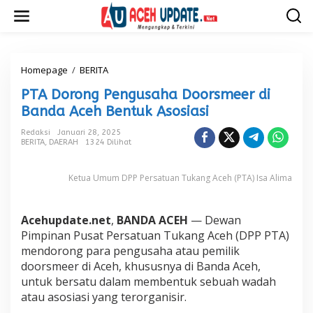
L
e
w
a
t
i
Homepage
/
BERITA
P
k
T
PTA Dorong Pengusaha Doorsmeer di
e
A
k
D
Banda Aceh Bentuk Asosiasi
o
o
n
r
Redaksi
Januari 28, 2025
t
BERITA
,
DAERAH
1324 Dilihat
o
e
n
n
g
Ketua Umum DPP Persatuan Tukang Aceh (PTA) Isa Alima
P
e
n
Acehupdate.net
,
BANDA ACEH
— Dewan
g
u
Pimpinan Pusat Persatuan Tukang Aceh (DPP PTA)
s
mendorong para pengusaha atau pemilik
a
doorsmeer di Aceh, khususnya di Banda Aceh,
h
untuk bersatu dalam membentuk sebuah wadah
a
atau asosiasi yang terorganisir.
D
o