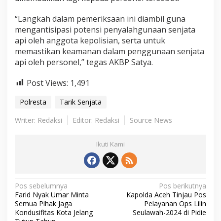
“Langkah dalam pemeriksaan ini diambil guna
mengantisipasi potensi penyalahgunaan senjata
api oleh anggota kepolisian, serta untuk
memastikan keamanan dalam penggunaan senjata
api oleh personel,” tegas AKBP Satya.
Post Views:
1,491
Polresta
Tarik Senjata
Writer: Redaksi
Editor: Redaksi
Source News
Ikuti Kami
N
Pos sebelumnya
Pos berikutnya
Farid Nyak Umar Minta
Kapolda Aceh Tinjau Pos
a
Semua Pihak Jaga
Pelayanan Ops Lilin
Kondusifitas Kota Jelang
Seulawah-2024 di Pidie
v