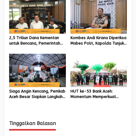
Internasional untuk Kemajuan
Daerah
2,5 Triliun Dana Kementan
Kombes Andi Kirana Diperiksa
untuk Bencana, Pemerintah
Mabes Polri, Kapolda Tunjuk
Aceh kelola 9,7 Miliar Rupiah
Kabid TIK sebagai Pelaksana
Tugas Kapolresta Banda
Aceh
Siaga Angin Kencang, Pemkab
HUT ke-53 Bank Aceh:
Aceh Besar Siapkan Langkah
Momentum Memperkuat
Penanganan
Amanah, Menumbuhkan
Keberkahan Bagi Aceh
Tinggalkan Balasan