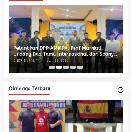
Pelantikan DPP AMMPA, Prof Marniati
W
Undang Dua Tamu Internasional dari Spanyol
S
dan Malaysia
Di BERITA, POLITIK
|
Juni 22, 2026
Di
Olahraga Terbaru