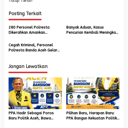
Tutup Tahun
i
g
Posting Terkait
a
s
280 Personel Polresta
Banyak Aduan, Kasus
Dikerahkan Amankan
Pencurian Kembali Meningkat
i
Pelantikan Illiza-Afdhal
di Banda Aceh
p
Cegah Kriminal, Personel
Polresta Banda Aceh Gelar
o
Razia Malam Hari
s
Jangan Lewatkan
PPA Hadir Sebagai Poros
Pilihan Baru, Harapan Baru:
Baru Politik Aceh, Bawa
PPA Bangun Kekuatan Politik
Jaringan Nasional hingga
hingga Akar Rumput Aceh