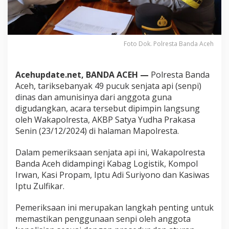
i
k
4
9
P
Foto Dok. Polresta Banda Aceh
u
c
u
Acehupdate.net, BANDA ACEH —
Polresta Banda
k
Aceh, tariksebanyak 49 pucuk senjata api (senpi)
S
dinas dan amunisinya dari anggota guna
e
digudangkan, acara tersebut dipimpin langsung
n
j
oleh Wakapolresta, AKBP Satya Yudha Prakasa
a
Senin (23/12/2024) di halaman Mapolresta.
t
a
Dalam pemeriksaan senjata api ini, Wakapolresta
d
Banda Aceh didampingi Kabag Logistik, Kompol
a
n
Irwan, Kasi Propam, Iptu Adi Suriyono dan Kasiwas
G
Iptu Zulfikar.
u
d
Pemeriksaan ini merupakan langkah penting untuk
a
memastikan penggunaan senpi oleh anggota
n
g