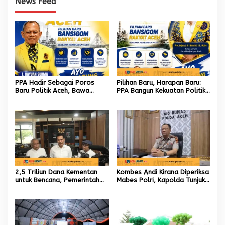
News Feed
PPA Hadir Sebagai Poros
Pilihan Baru, Harapan Baru:
Baru Politik Aceh, Bawa
PPA Bangun Kekuatan Politik
Jaringan Nasional hingga
hingga Akar Rumput Aceh
Internasional untuk Kemajuan
Daerah
2,5 Triliun Dana Kementan
Kombes Andi Kirana Diperiksa
untuk Bencana, Pemerintah
Mabes Polri, Kapolda Tunjuk
Aceh kelola 9,7 Miliar Rupiah
Kabid TIK sebagai Pelaksana
Tugas Kapolresta Banda
Aceh