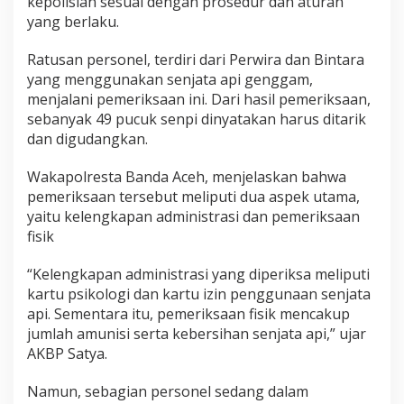
kepolisian sesuai dengan prosedur dan aturan
k
yang berlaku.
a
n
Ratusan personel, terdiri dari Perwira dan Bintara
yang menggunakan senjata api genggam,
menjalani pemeriksaan ini. Dari hasil pemeriksaan,
sebanyak 49 pucuk senpi dinyatakan harus ditarik
dan digudangkan.
Wakapolresta Banda Aceh, menjelaskan bahwa
pemeriksaan tersebut meliputi dua aspek utama,
yaitu kelengkapan administrasi dan pemeriksaan
fisik
“Kelengkapan administrasi yang diperiksa meliputi
kartu psikologi dan kartu izin penggunaan senjata
api. Sementara itu, pemeriksaan fisik mencakup
jumlah amunisi serta kebersihan senjata api,” ujar
AKBP Satya.
Namun, sebagian personel sedang dalam