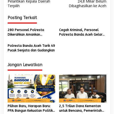
a
Pelantikan Kepala Daerah
24,8 Miliar Belum
Terpilih
Dibagihasilkan ke Aceh
v
i
Posting Terkait
g
a
280 Personel Polresta
Cegah Kriminal, Personel
s
Dikerahkan Amankan
Polresta Banda Aceh Gelar
Pelantikan Illiza-Afdhal
Razia Malam Hari
i
Polresta Banda Aceh Tarik 49
p
Pucuk Senjata dan Gudangkan
o
s
Jangan Lewatkan
Pilihan Baru, Harapan Baru:
2,5 Triliun Dana Kementan
PPA Bangun Kekuatan Politik
untuk Bencana, Pemerintah