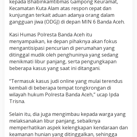
kepada Bhabinkamtibmas Gampong Keuramat,
a
Kecamatan Kuta Alam atas respon cepat dan
n
kunjungan terkait aduan adanya orang dalam
d
a
gangguan jiwa (ODGJ) di depan MIN 6 Banda Aceh.
A
c
Kasi Humas Polresta Banda Aceh itu
e
menyampaikan, ke depan pihaknya akan fokus
h
mengantisipasi pencurian di perumahan yang
ditinggal mudik oleh penghuninya yang sedang
menikmati libur panjang, serta pengungkapan
beberapa kasus yang saat ini ditangani.
“Termasuk kasus judi online yang mulai terendus
kembali di beberapa tempat tongkrongan di
wilayah hukum Polresta Banda Aceh,” ucap Ipda
Trisna.
Selain itu, dia juga mengimbau kepada warga yang
melaksanakan libur panjang, sebaiknya
memperhatikan aspek kelengkapan kendaraan dan
keamanan hunian yang ditinggalkan, sehingga