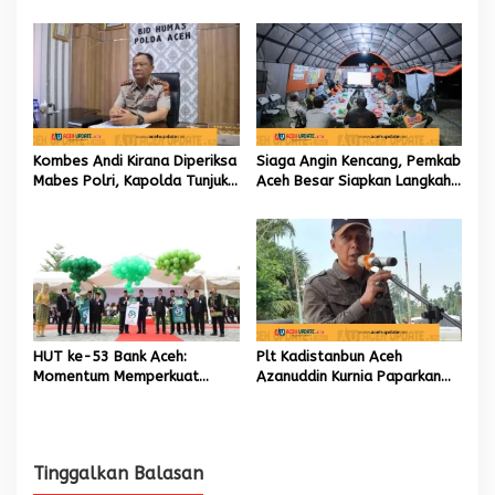
hingga Akar Rumput Aceh
Aceh kelola 9,7 Miliar Rupiah
Kombes Andi Kirana Diperiksa
Siaga Angin Kencang, Pemkab
Mabes Polri, Kapolda Tunjuk
Aceh Besar Siapkan Langkah
Kabid TIK sebagai Pelaksana
Penanganan
Tugas Kapolresta Banda
Aceh
HUT ke-53 Bank Aceh:
Plt Kadistanbun Aceh
Momentum Memperkuat
Azanuddin Kurnia Paparkan
Amanah, Menumbuhkan
Empat Strategi Pemulihan
Keberkahan Bagi Aceh
Sawah Rusak Berat
Pascabencana
Tinggalkan Balasan