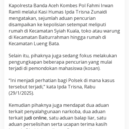
c
Kapolresta Banda Aceh Kombes Pol Fahmi Irwan
u
Ramli melalui Kasi Humas Ipda Trisna Zunaidi
r
mengatakan, sejumlah aduan pencurian
i
disampaikan ke kepolisian setempat meliputi
a
n
rumah di Kecamatan Syiah Kuala, toko atau warung
K
di Kecamatan Baiturrahman hingga rumah di
e
Kecamatan Lueng Bata.
m
b
Selain itu, pihaknya juga sedang fokus melakukan
a
l
pengungkapan beberapa pencurian yang mulai
i
terjadi di pemondokan mahasiswa (kosan).
M
e
“Ini menjadi perhatian bagi Polsek di mana kasus
n
tersebut terjadi,” kata Ipda Trisna, Rabu
i
n
(29/1/2025).
g
k
Kemudian pihaknya juga mendapat dua aduan
a
terkait penyalahgunaan narkoba, dua aduan
t
terkait
judi online
, satu aduan balap liar, satu
d
i
aduan perselisihan serta ucapan terima kasih
B