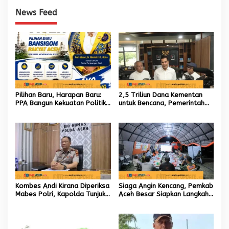
News Feed
Pilihan Baru, Harapan Baru:
2,5 Triliun Dana Kementan
PPA Bangun Kekuatan Politik
untuk Bencana, Pemerintah
hingga Akar Rumput Aceh
Aceh kelola 9,7 Miliar Rupiah
Kombes Andi Kirana Diperiksa
Siaga Angin Kencang, Pemkab
Mabes Polri, Kapolda Tunjuk
Aceh Besar Siapkan Langkah
Kabid TIK sebagai Pelaksana
Penanganan
Tugas Kapolresta Banda
Aceh