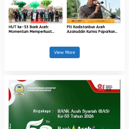
HUT ke-53 Bank Aceh:
Plt Kadistanbun Aceh
Momentum Memperkuat
Azanuddin Kurnia Paparkan
Amanah, Menumbuhkan
Empat Strategi Pemulihan
Keberkahan Bagi Aceh
Sawah Rusak Berat
Pascabencana
View More