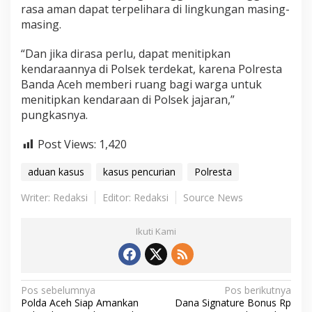
rasa aman dapat terpelihara di lingkungan masing-
masing.
“Dan jika dirasa perlu, dapat menitipkan
kendaraannya di Polsek terdekat, karena Polresta
Banda Aceh memberi ruang bagi warga untuk
menitipkan kendaraan di Polsek jajaran,”
pungkasnya.
Post Views:
1,420
aduan kasus
kasus pencurian
Polresta
Writer: Redaksi
Editor: Redaksi
Source News
Ikuti Kami
N
Pos sebelumnya
Pos berikutnya
Polda Aceh Siap Amankan
Dana Signature Bonus Rp