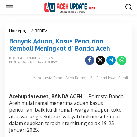
L
e
w
a
t
i
Homepage
/
BERITA
B
k
a
Banyak Aduan, Kasus Pencurian
e
n
k
y
Kembali Meningkat di Banda Aceh
o
a
n
k
Redaksi
Januari 30, 2025
t
BERITA
,
DAERAH
1420 Dilihat
A
e
d
n
u
Kapolresta Banda Aceh Kombes Pol Fahmi Irwan Ramli
a
n
,
Acehupdate.net, BANDA ACEH –
-Polresta Banda
K
a
Aceh mulai ramai menerima aduan kasus
s
pencurian, baik itu di rumah warga maupun toko
u
atau warung sekitaran wilayah hukum setempat
s
dalam sepekan terakhir terhitung sejak 19-25
P
Januari 2025.
e
n