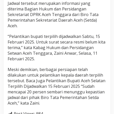
Jadwal tersebut merupakan informasi yang
T
e
diterima Bagian Hukum dan Persidangan
n
Sekretariat DPRK Aceh Tenggara dari Biro Tata
g
Pemerintahan Sekretariat Daerah Aceh (Setda)
g
Aceh.
a
r
a
“Pelantikan bupati terpilih dijadwalkan Sabtu, 15
D
Februari 2025. Untuk surat secara resmi belum kita
i
terima,” kata Kabag Hukum dan Persidangan
j
Setwan Aceh Tenggara, Zaini Anwar, Selasa, 11
a
d
Februari 2025.
w
a
Meski demikian, berbagai persiapan telah
l
dilakukan untuk pelantikan kepala daerah terpilih
k
tersebut. Baca Juga Pelantikan Bupati Aceh Selatan
a
n
Terpilih Dijadwalkan 15 Februari 2025 “Sudah
S
mencapai 20 persen sembari menunggu kepastian
a
jadwal dari pihak Biro Tata Pemerintahan Setda
b
Aceh,” kata Zaini.
t
u
P
Post Views:
984