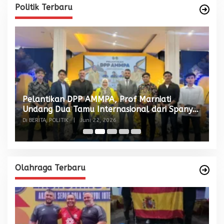
Politik Terbaru
Pelantikan DPP AMMPA, Prof Marniati
W
Undang Dua Tamu Internasional dari Spanyol
S
dan Malaysia
Di BERITA, POLITIK
|
Juni 22, 2026
Di
Olahraga Terbaru