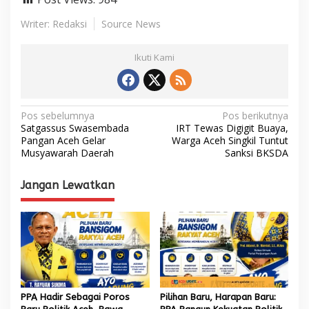
e
k
Writer: Redaksi
Source News
a
n
Ikuti Kami
I
n
i
N
Pos sebelumnya
Pos berikutnya
Satgassus Swasembada
IRT Tewas Digigit Buaya,
a
Pangan Aceh Gelar
Warga Aceh Singkil Tuntut
Musyawarah Daerah
Sanksi BKSDA
v
i
Jangan Lewatkan
g
a
s
i
p
o
PPA Hadir Sebagai Poros
Pilihan Baru, Harapan Baru: