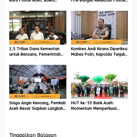
s
Baru Politik Aceh, Bawa
PPA Bangun Kekuatan Politik
Jaringan Nasional hingga
hingga Akar Rumput Aceh
Internasional untuk Kemajuan
Daerah
2,5 Triliun Dana Kementan
Kombes Andi Kirana Diperiksa
untuk Bencana, Pemerintah
Mabes Polri, Kapolda Tunjuk
Aceh kelola 9,7 Miliar Rupiah
Kabid TIK sebagai Pelaksana
Tugas Kapolresta Banda
Aceh
Siaga Angin Kencang, Pemkab
HUT ke-53 Bank Aceh:
Aceh Besar Siapkan Langkah
Momentum Memperkuat
Penanganan
Amanah, Menumbuhkan
Keberkahan Bagi Aceh
Tinggalkan Balasan