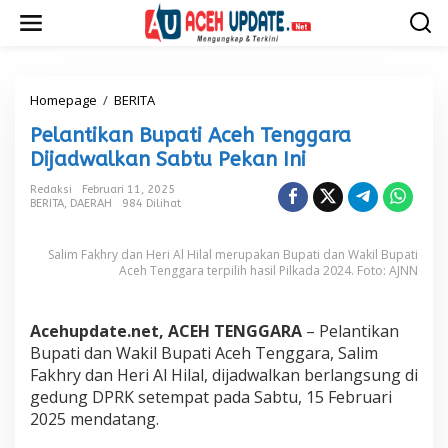
L
e
w
a
t
i
Homepage
/
BERITA
P
k
e
Pelantikan Bupati Aceh Tenggara
e
l
k
a
Dijadwalkan Sabtu Pekan Ini
o
n
n
t
Redaksi
Februari 11, 2025
t
BERITA
,
DAERAH
984 Dilihat
i
e
k
n
a
Salim Fakhry dan Heri Al Hilal merupakan Bupati dan Wakil Bupati
n
Aceh Tenggara terpilih hasil Pilkada 2024. Foto: AJNN
B
u
p
Acehupdate.net, ACEH TENGGARA
– Pelantikan
a
Bupati dan Wakil Bupati Aceh Tenggara, Salim
t
i
Fakhry dan Heri Al Hilal, dijadwalkan berlangsung di
A
gedung DPRK setempat pada Sabtu, 15 Februari
c
2025 mendatang.
e
h