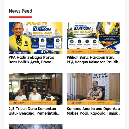
News Feed
PPA Hadir Sebagai Poros
Pilihan Baru, Harapan Baru:
Baru Politik Aceh, Bawa
PPA Bangun Kekuatan Politik
Jaringan Nasional hingga
hingga Akar Rumput Aceh
Internasional untuk Kemajuan
Daerah
2,5 Triliun Dana Kementan
Kombes Andi Kirana Diperiksa
untuk Bencana, Pemerintah
Mabes Polri, Kapolda Tunjuk
Aceh kelola 9,7 Miliar Rupiah
Kabid TIK sebagai Pelaksana
Tugas Kapolresta Banda
Aceh