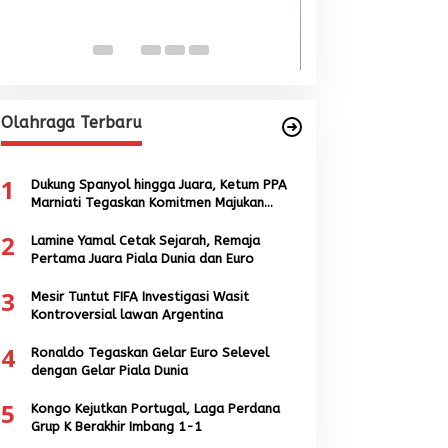
Singkil-Subulus
Menguat
Di BERITA, POLITIK
|
Jun
Olahraga Terbaru
1
Dukung Spanyol hingga Juara, Ketum PPA
Marniati Tegaskan Komitmen Majukan
Sepak Bola Aceh
2
Lamine Yamal Cetak Sejarah, Remaja
Pertama Juara Piala Dunia dan Euro
3
Mesir Tuntut FIFA Investigasi Wasit
Kontroversial lawan Argentina
4
Ronaldo Tegaskan Gelar Euro Selevel
dengan Gelar Piala Dunia
5
Kongo Kejutkan Portugal, Laga Perdana
Grup K Berakhir Imbang 1-1