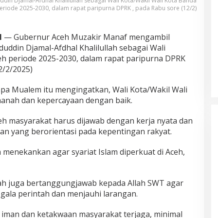
ddin Djamal-Afdhal Khalilullah sebagai Wali Kota/Wakil Wali Kota Banda
eriode 2025-2030, dalam rapat paripurna DPRK , pada Rabu sore (12/2)
H
— Gubernur Aceh Muzakir Manaf mengambil
duddin Djamal-Afdhal Khalilullah sebagai Wali
eh periode 2025-2030, dalam rapat paripurna DPRK
2/2/2025)
pa Mualem itu mengingatkan, Wali Kota/Wakil Wali
manah dan kepercayaan dengan baik.
eh masyarakat harus dijawab dengan kerja nyata dan
yang berorientasi pada kepentingan rakyat.
menekankan agar syariat Islam diperkuat di Aceh,
ah juga bertanggungjawab kepada Allah SWT agar
ala perintah dan menjauhi larangan.
a iman dan ketakwaan masyarakat terjaga, minimal