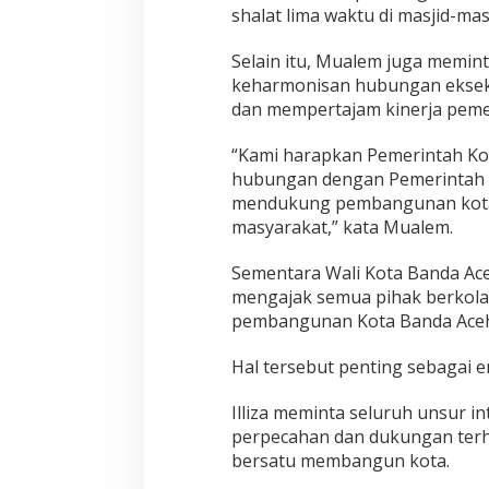
i
shalat lima waktu di masjid-mas
a
t
Selain itu, Mualem juga memin
I
keharmonisan hubungan ekseku
s
l
dan mempertajam kinerja pem
a
m
“Kami harapkan Pemerintah Ko
d
hubungan dengan Pemerintah Pr
i
mendukung pembangunan kota 
B
a
masyarakat,” kata Mualem.
n
d
Sementara Wali Kota Banda Ace
a
mengajak semua pihak berkol
A
pembangunan Kota Banda Aceh
c
e
h
Hal tersebut penting sebagai en
Illiza meminta seluruh unsur 
perpecahan dan dukungan terh
bersatu membangun kota.