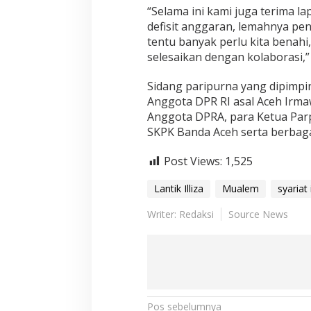
“Selama ini kami juga terima l
defisit anggaran, lemahnya pen
tentu banyak perlu kita benahi,
selesaikan dengan kolaborasi,” 
Sidang paripurna yang dipimpin
Anggota DPR RI asal Aceh Irm
Anggota DPRA, para Ketua Parpo
SKPK Banda Aceh serta berbaga
Post Views:
1,525
Lantik Illiza
Mualem
syariat
Writer: Redaksi
Source News
N
Pos sebelumnya