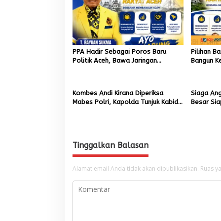
PPA Hadir Sebagai Poros Baru
Pilihan B
Politik Aceh, Bawa Jaringan
Bangun Ke
Nasional hingga Internasional untuk
Akar Rum
Kemajuan Daerah
Kombes Andi Kirana Diperiksa
Siaga An
Mabes Polri, Kapolda Tunjuk Kabid
Besar Si
TIK sebagai Pelaksana Tugas
Kapolresta Banda Aceh
Tinggalkan Balasan
Alamat email Anda tidak akan dipublikasikan.
Ruas ya