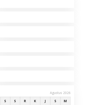
Agustus 2026
S
S
R
K
J
S
M