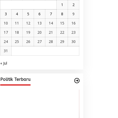
1
2
3
4
5
6
7
8
9
10
11
12
13
14
15
16
17
18
19
20
21
22
23
24
25
26
27
28
29
30
31
« Jul
Pelantikan DPP AMMPA, Prof
Marniati Undang Dua Tamu
Internasional dari Spanyol dan
Di BERITA, POLITIK
|
Juni 22, 2026
Politik Terbaru
Malaysia
Wacana Menyatu