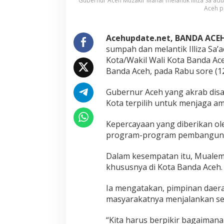
Gubernur Aceh Muzakir Manaf melantik Illiza Sa'adu
a
Aceh p
I
l
l
Acehupdate.net, BANDA ACE
i
z
sumpah dan melantik Illiza Sa’a
a
Kota/Wakil Wali Kota Banda Ac
-
Banda Aceh, pada Rabu sore (1
A
f
Gubernur Aceh yang akrab disa
d
h
Kota terpilih untuk menjaga a
a
l
Kepercayaan yang diberikan ol
P
program-program pembangunan 
e
r
k
Dalam kesempatan itu, Mualem 
u
khususnya di Kota Banda Aceh.
a
t
Ia mengatakan, pimpinan daer
S
masyarakatnya menjalankan seg
y
a
r
“Kita harus berpikir bagaiman