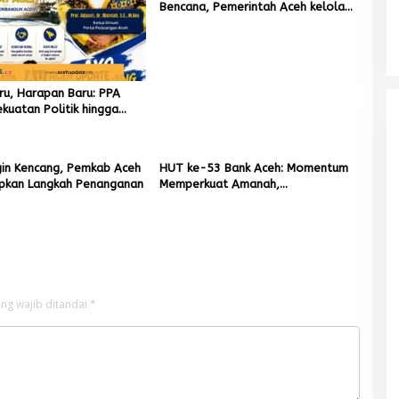
Bencana, Pemerintah Aceh kelola
9,7 Miliar Rupiah
aru, Harapan Baru: PPA
kuatan Politik hingga
put Aceh
gin Kencang, Pemkab Aceh
HUT ke-53 Bank Aceh: Momentum
apkan Langkah Penanganan
Memperkuat Amanah,
Menumbuhkan Keberkahan Bagi
Aceh
ng wajib ditandai
*