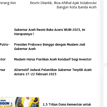
erang Kini
Resmi Dilantik, Illiza-Afdhal Ajak Kolaborasi
Bangun Kota Banda Aceh
Gubernur Aceh Resmi Buka Acara WUBI 2025, Ini
Harapannya !
Putra-
Presiden Prabowo Bangga dengan Mualem Jadi
Gubernur Aceh
stor
Mualem Harus Pastikan Aceh Kondusif bagi Investor
Mualem tunjuk Wan Malaya jadi Pj
Ketua Partai Aceh Nagan Raya
rnur
Alternatif Jadwal Pelantikan Gubernur Terpilih Aceh:
Di BERITA, POLITIK
|
Juli 30, 2026
Antara 17-22 Februari 2025
2,5 Triliun Dana Kementan untuk