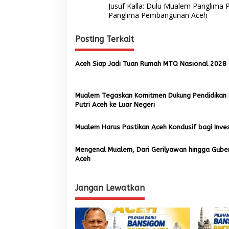
Jusuf Kalla: Dulu Mualem Panglima P
a
Panglima Pembangunan Aceh
v
Posting Terkait
i
g
Aceh Siap Jadi Tuan Rumah MTQ Nasional 2028
a
s
Mualem Tegaskan Komitmen Dukung Pendidikan 
i
Putri Aceh ke Luar Negeri
p
o
Mualem Harus Pastikan Aceh Kondusif bagi Inve
s
Mengenal Mualem, Dari Gerilyawan hingga Gube
Aceh
Jangan Lewatkan