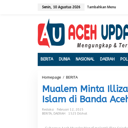
L
Tambahkan Menu
e
Senin, 10 Agustus 2026
w
a
t
i
k
e
k
o
n
t
BERITA
DUNIA
NASIONAL
DAERAH
POL
e
n
Homepage
/
BERITA
M
u
Mualem Minta Illiza
a
l
Islam di Banda Ace
e
m
M
Redaksi
Februari 12, 2025
i
BERITA
,
DAERAH
1525 Dilihat
n
t