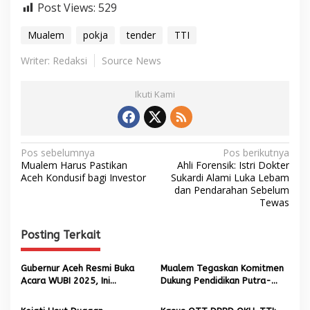
Post Views:
529
Mualem
pokja
tender
TTI
Writer: Redaksi
Source News
Ikuti Kami
N
Pos sebelumnya
Pos berikutnya
Mualem Harus Pastikan
Ahli Forensik: Istri Dokter
a
Aceh Kondusif bagi Investor
Sukardi Alami Luka Lebam
dan Pendarahan Sebelum
v
Tewas
i
g
Posting Terkait
a
s
Gubernur Aceh Resmi Buka
Mualem Tegaskan Komitmen
Acara WUBI 2025, Ini
Dukung Pendidikan Putra-
i
Harapannya !
Putri Aceh ke Luar Negeri