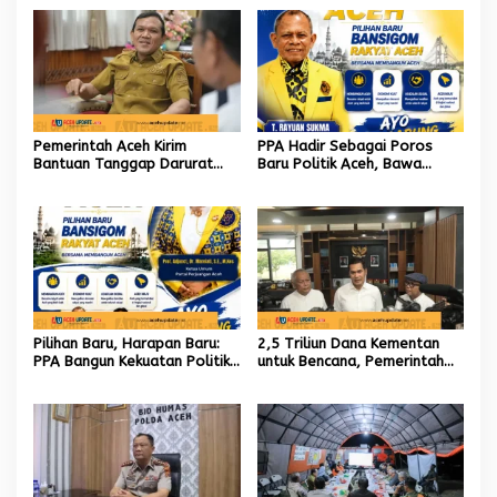
‎Pemerintah Aceh Kirim
PPA Hadir Sebagai Poros
Bantuan Tanggap Darurat
Baru Politik Aceh, Bawa
untuk Korban Kebakaran di
Jaringan Nasional hingga
Aceh Tengah
Internasional untuk Kemajuan
Daerah
Pilihan Baru, Harapan Baru:
2,5 Triliun Dana Kementan
PPA Bangun Kekuatan Politik
untuk Bencana, Pemerintah
hingga Akar Rumput Aceh
Aceh kelola 9,7 Miliar Rupiah