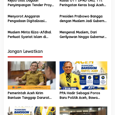
p
Kejati Usut Dugaan
Kasus OTT DPRD OKU, TTI:
Penyimpangan Tender Proyek
Peringatan Keras bagi Aceh
o
di ULP Aceh Besar 2023-
dalam Pengelolaan Dana
s
2024, Sejumlah Kadis
Pokir
Menyorot Anggaran
Presiden Prabowo Bangga
Diperiksa
Pengadaan Digitalisasi
dengan Mualem Jadi Gubernur
Museum Tsunami Disbudpar
Aceh
Aceh
Mualem Minta Illiza-Afdhal
Mengenal Mualem, Dari
Perkuat Syariat Islam di
Gerilyawan hingga Gubernur
Banda Aceh
Aceh
Jangan Lewatkan
‎Pemerintah Aceh Kirim
PPA Hadir Sebagai Poros
Bantuan Tanggap Darurat
Baru Politik Aceh, Bawa
untuk Korban Kebakaran di
Jaringan Nasional hingga
Aceh Tengah
Internasional untuk Kemajuan
Daerah