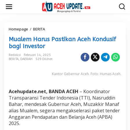
L
e
w
a
t
i
Homepage
/
BERITA
M
k
u
Mualem Harus Pastikan Aceh Kondusif
e
a
k
l
bagi Investor
o
e
n
m
Redaksi
Februari 14, 2025
t
BERITA
,
DAERAH
529 Dilihat
H
e
a
n
r
Kantor Gebernur Aceh. Foto: Humas Aceh.
u
s
P
Acehupdate.net, BANDA ACEH
– Koordinator
a
s
Transparansi Tender Indonesia (TTI), Nasruddin
t
Bahar, mendesak Gubernur Aceh, Muzakkir Manaf
i
alias Mualem, segera mengakselerasi paket tender
k
Anggaran Pendapatan dan Belanja Aceh (APBA)
a
2025.
n
A