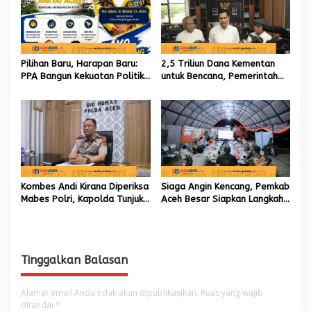
Pilihan Baru, Harapan Baru:
2,5 Triliun Dana Kementan
PPA Bangun Kekuatan Politik
untuk Bencana, Pemerintah
hingga Akar Rumput Aceh
Aceh kelola 9,7 Miliar Rupiah
Kombes Andi Kirana Diperiksa
Siaga Angin Kencang, Pemkab
Mabes Polri, Kapolda Tunjuk
Aceh Besar Siapkan Langkah
Kabid TIK sebagai Pelaksana
Penanganan
Tugas Kapolresta Banda
Aceh
Tinggalkan Balasan
Alamat email Anda tidak akan dipublikasikan.
Ruas yang wajib
ditandai
*