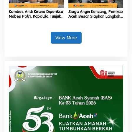
Kombes Andi Kirana Diperiksa
Siaga Angin Kencang, Pemkab
Mabes Polri, Kapolda Tunjuk
Aceh Besar Siapkan Langkah
Kabid TIK sebagai Pelaksana
Penanganan
Tugas Kapolresta Banda
Aceh
View More