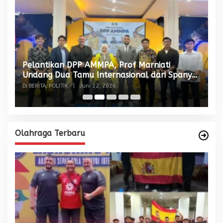
Pelantikan DPP AMMPA, Prof Marniati
W
Undang Dua Tamu Internasional dari Spanyol
S
dan Malaysia
Di BERITA, POLITIK
|
Juni 22, 2026
Di
Olahraga Terbaru