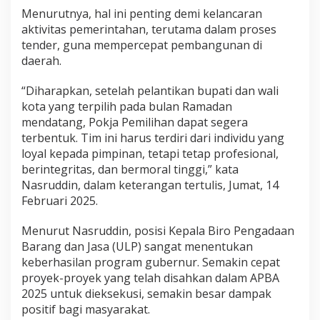
c
Menurutnya, hal ini penting demi kelancaran
e
aktivitas pemerintahan, terutama dalam proses
h
tender, guna mempercepat pembangunan di
K
daerah.
o
n
d
“Diharapkan, setelah pelantikan bupati dan wali
u
kota yang terpilih pada bulan Ramadan
s
mendatang, Pokja Pemilihan dapat segera
i
terbentuk. Tim ini harus terdiri dari individu yang
f
b
loyal kepada pimpinan, tetapi tetap profesional,
a
berintegritas, dan bermoral tinggi,” kata
g
Nasruddin, dalam keterangan tertulis, Jumat, 14
i
Februari 2025.
I
n
v
Menurut Nasruddin, posisi Kepala Biro Pengadaan
e
Barang dan Jasa (ULP) sangat menentukan
s
keberhasilan program gubernur. Semakin cepat
t
proyek-proyek yang telah disahkan dalam APBA
o
r
2025 untuk dieksekusi, semakin besar dampak
positif bagi masyarakat.